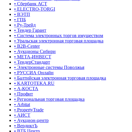
• Сбербанк АСТ
• ELECTRO-TORGI
• ВЭТП
• ГПБ
• Ру-Трейд
• Тендер Гарант
• Система электронных торгов имуществом
• Уральская электронная торговая площадка
• B2B-Center
• Аукционы Сибири
• МЕТА-ИНВЕСТ
• ТендерСтандарт
• Электронные системы Поволжья
• РУССИА Онлайн
• Балтийская электронная торговая площадка
• KARTOTEKA.RU
• А-КОСТА
• Профит
• Региональная торговая площадка
• Arbitat
• PropertyTrade
• АИСТ
• Аукцион-центр
• ВердиктЪ
• ВТБ Центр