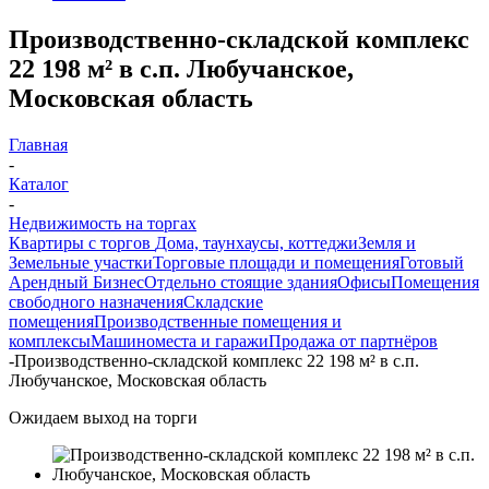
Производственно-складской комплекс
22 198 м² в с.п. Любучанское,
Московская область
Главная
-
Каталог
-
Недвижимость на торгах
Квартиры с торгов
Дома, таунхаусы, коттеджи
Земля и
Земельные участки
Торговые площади и помещения
Готовый
Арендный Бизнес
Отдельно стоящие здания
Офисы
Помещения
свободного назначения
Складские
помещения
Производственные помещения и
комплексы
Машиноместа и гаражи
Продажа от партнёров
-
Производственно-складской комплекс 22 198 м² в с.п.
Любучанское, Московская область
Ожидаем выход на торги