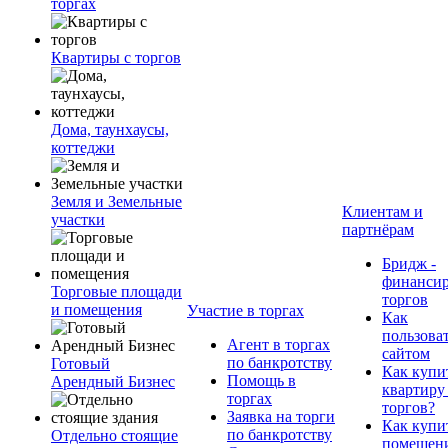
торгах
Квартиры с торгов
Дома, таунхаусы,
коттеджи
Земля и Земельные
Клиентам и
участки
партнёрам
Бридж -
финанси
Торговые площади
торгов
и помещения
Участие в торгах
Как
пользова
Агент в торгах
сайтом
по банкротству
Готовый
Как купи
Помощь в
Арендный Бизнес
квартиру
торгах
торгов?
Заявка на торги
Как купи
по банкротству
Отдельно стоящие
помещени