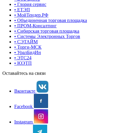
• Глория сервис
• ЕТЭП
• МойТендер.РФ
• Объединенная торговая площадка
• ПРОМ-Консалтинг
• Сибирская торговая площадка
• Системы Электронных Торгов
• СЭТАЙМ
• Торги-МСК
• УралБидИн
• ЭТС24
• ЮЭТП
Оставайтесь на связи
Вконтакте
Facebook
Instagram