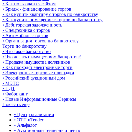
• Как пользоваться сайтом
• Бридж - финансирование торгов
• Как купить квартиру с торгов по банкротству
• Как купить помещение с торгов по банкротству
• Дебиторская задолженность
• Спецтехника с торгов
• Автомобиль с торгов
• Организация торгов по банкротству
Торги по банкротству
• Что такое банкротство
• Что делать с имуществом банкротов?
• Продажа имущества должников
• Как проходят электронные торги
• Электронные торговые площадки
• Российский аукционный дом
• МЭТС
• ЦДТ
• Фабрикант
• Новые Информационные Сервисы
Показать еще
• Центр реализации
• ЭТП uTender
• Альфалот
• Аукционный тендерный центр