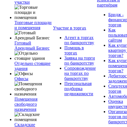
участки
партнёрам
Бридж -
финанси
Торговые площади
торгов
и помещения
Участие в торгах
Как
пользова
Агент в торгах
сайтом
по банкротству
Готовый
Как купи
Помощь в
Арендный Бизнес
квартиру
торгах
торгов?
Заявка на торги
Как купи
по банкротству
Отдельно стоящие
помещени
Сопровождение
здания
торгов?
на торгах по
Дебиторс
банкротству
Офисы
задолжен
Персональная
Спецтехн
подборка
торгов
недвижимости
Автомоб
Помещения
Оценка
свободного
имущест
назначения
Организа
торгов п
банкротс
Складские