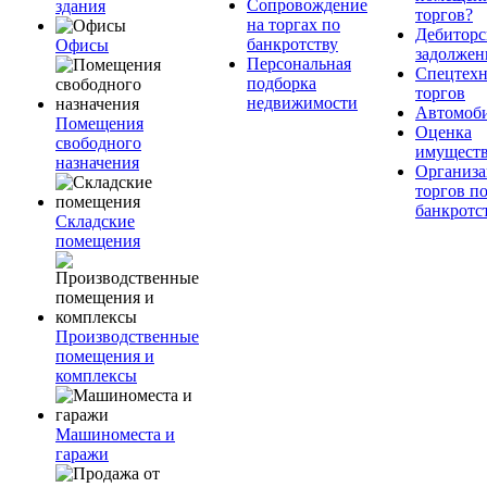
Сопровождение
здания
торгов?
на торгах по
Дебиторс
банкротству
Офисы
задолжен
Персональная
Спецтехн
подборка
торгов
недвижимости
Автомоб
Помещения
Оценка
свободного
имущест
назначения
Организа
торгов п
банкротс
Складские
помещения
Производственные
помещения и
комплексы
Машиноместа и
гаражи