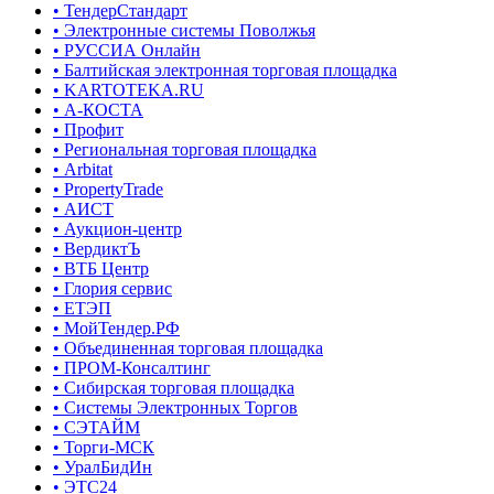
• ТендерСтандарт
• Электронные системы Поволжья
• РУССИА Онлайн
• Балтийская электронная торговая площадка
• KARTOTEKA.RU
• А-КОСТА
• Профит
• Региональная торговая площадка
• Arbitat
• PropertyTrade
• АИСТ
• Аукцион-центр
• ВердиктЪ
• ВТБ Центр
• Глория сервис
• ЕТЭП
• МойТендер.РФ
• Объединенная торговая площадка
• ПРОМ-Консалтинг
• Сибирская торговая площадка
• Системы Электронных Торгов
• СЭТАЙМ
• Торги-МСК
• УралБидИн
• ЭТС24