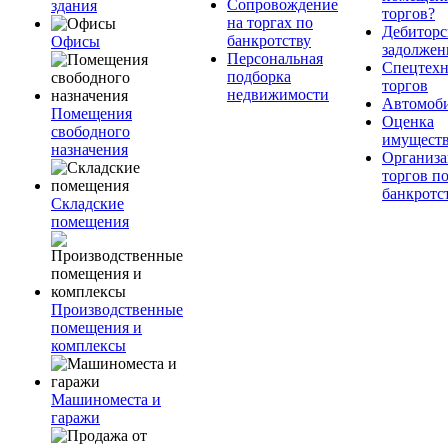
Сопровождение
здания
торгов?
на торгах по
Дебиторс
банкротству
Офисы
задолжен
Персональная
Спецтехн
подборка
торгов
недвижимости
Автомоб
Помещения
Оценка
свободного
имущест
назначения
Организа
торгов п
банкротс
Складские
помещения
Производственные
помещения и
комплексы
Машиноместа и
гаражи