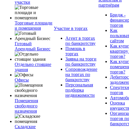
участки
партнёрам
Бридж -
финанси
Торговые площади
торгов
и помещения
Участие в торгах
Как
пользова
Агент в торгах
сайтом
по банкротству
Готовый
Как купи
Помощь в
Арендный Бизнес
квартиру
торгах
торгов?
Заявка на торги
Как купи
по банкротству
Отдельно стоящие
помещени
Сопровождение
здания
торгов?
на торгах по
Дебиторс
банкротству
Офисы
задолжен
Персональная
Спецтехн
подборка
торгов
недвижимости
Автомоб
Помещения
Оценка
свободного
имущест
назначения
Организа
торгов п
банкротс
Складские