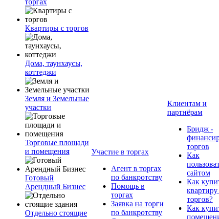
торгах
Квартиры с торгов
Дома, таунхаусы,
коттеджи
Земля и Земельные
Клиентам и
участки
партнёрам
Бридж -
финанси
Торговые площади
торгов
и помещения
Участие в торгах
Как
пользова
Агент в торгах
сайтом
по банкротству
Готовый
Как купи
Помощь в
Арендный Бизнес
квартиру
торгах
торгов?
Заявка на торги
Как купи
по банкротству
Отдельно стоящие
помещени