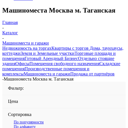
Машиноместа Москва м. Таганская
Главная
-
Каталог
-
Машиноместа и гаражи
Недвижимость на торгах
Квартиры с торгов
Дома, таунхаусы,
коттеджи
Земля и Земельные участки
Торговые площади и
помещения
Готовый Арендный Бизнес
Отдельно стоящие
здания
Офисы
Помещения свободного назначения
Складские
помещения
Производственные помещения и
комплексы
Машиноместа и гаражи
Продажа от партнёров
-
Машиноместа Москва м. Таганская
Фильтр:
Цена
Сортировка
По популярности
По алфавиту