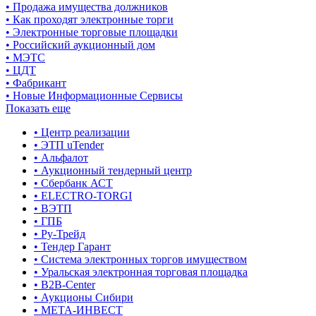
• Продажа имущества должников
• Как проходят электронные торги
• Электронные торговые площадки
• Российский аукционный дом
• МЭТС
• ЦДТ
• Фабрикант
• Новые Информационные Сервисы
Показать еще
• Центр реализации
• ЭТП uTender
• Альфалот
• Аукционный тендерный центр
• Сбербанк АСТ
• ELECTRO-TORGI
• ВЭТП
• ГПБ
• Ру-Трейд
• Тендер Гарант
• Система электронных торгов имуществом
• Уральская электронная торговая площадка
• B2B-Center
• Аукционы Сибири
• МЕТА-ИНВЕСТ