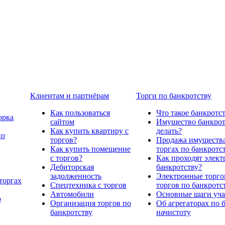
Клиентам и партнёрам
Торги по банкротству
Как пользоваться
Что такое банкротс
орка
сайтом
Имущество банкрото
Как купить квартиру с
делать?
по
торгов?
Продажа имущества
Как купить помещение
торгах по банкротс
с торгов?
Как проходят элект
Дебиторская
банкротству?
задолженность
Электронные торго
торгах
Спецтехника с торгов
торгов по банкротс
Автомобили
Основные шаги учас
о
Организация торгов по
Об агрегаторах по 
банкротству
начистоту