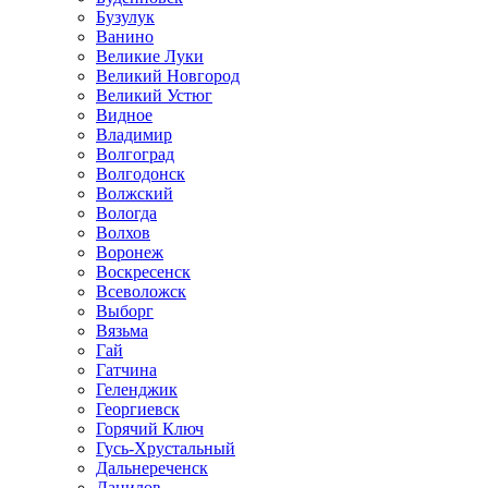
Бузулук
Ванино
Великие Луки
Великий Новгород
Великий Устюг
Видное
Владимир
Волгоград
Волгодонск
Волжский
Вологда
Волхов
Воронеж
Воскресенск
Всеволожск
Выборг
Вязьма
Гай
Гатчина
Геленджик
Георгиевск
Горячий Ключ
Гусь-Хрустальный
Дальнереченск
Данилов