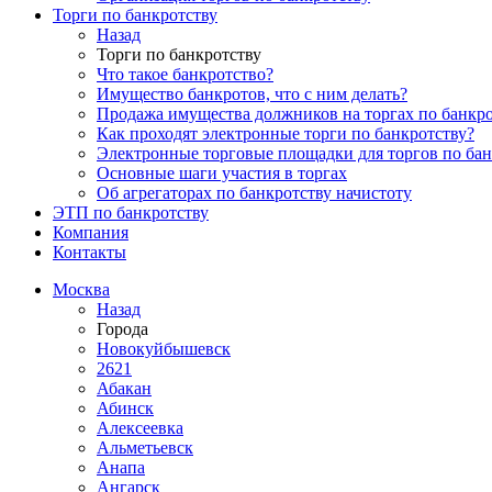
Торги по банкротству
Назад
Торги по банкротству
Что такое банкротство?
Имущество банкротов, что с ним делать?
Продажа имущества должников на торгах по банкро
Как проходят электронные торги по банкротству?
Электронные торговые площадки для торгов по бан
Основные шаги участия в торгах
Об агрегаторах по банкротству начистоту
ЭТП по банкротству
Компания
Контакты
Москва
Назад
Города
Новокуйбышевск
2621
Абакан
Абинск
Алексеевка
Альметьевск
Анапа
Ангарск