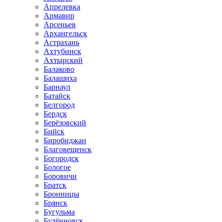
Апрелевка
Армавир
Арсеньев
Архангельск
Астрахань
Ахтубинск
Ахтырский
Балаково
Балашиха
Барнаул
Батайск
Белгород
Бердск
Берёзовский
Бийск
Биробиджан
Благовещенск
Богородск
Бологое
Боровичи
Братск
Бронницы
Брянск
Бугульма
Будённовск