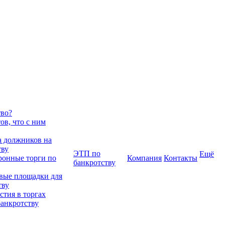
тво?
в, что с ним
 должников на
тву
ЭТП по
Ещё
ронные торги по
Компания
Контакты
банкротству
вые площадки для
тву
тия в торгах
банкротству