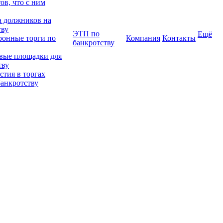
в, что с ним
 должников на
тву
ЭТП по
Ещё
ронные торги по
Компания
Контакты
банкротству
вые площадки для
тву
тия в торгах
банкротству