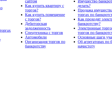
сайтом
Имущество банкрото
Как купить квартиру с
делать?
по
торгов?
Продажа имущества
Как купить помещение
торгах по банкротс
с торгов?
Как проходят элект
Дебиторская
банкротству?
задолженность
Электронные торго
торгах
Спецтехника с торгов
торгов по банкротс
Автомобили
Основные шаги учас
о
Организация торгов по
Об агрегаторах по 
банкротству
начистоту