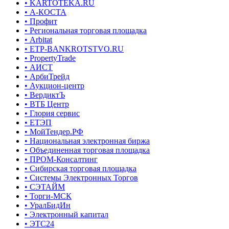
• KARTOTEKA.RU
• А-КОСТА
• Профит
• Региональная торговая площадка
• Arbitat
• ETP-BANKROTSTVO.RU
• PropertyTrade
• АИСТ
• АрбиТрейд
• Аукцион-центр
• ВердиктЪ
• ВТБ Центр
• Глория сервис
• ЕТЭП
• МойТендер.РФ
• Национальная электронная биржа
• Объединенная торговая площадка
• ПРОМ-Консалтинг
• Сибирская торговая площадка
• Системы Электронных Торгов
• СЭТАЙМ
• Торги-МСК
• УралБидИн
• Электронный капитал
• ЭТС24