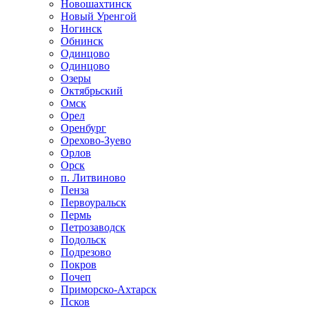
Новошахтинск
Новый Уренгой
Ногинск
Обнинск
Одинцово
Одинцово
Озеры
Октябрьский
Омск
Орел
Оренбург
Орехово-Зуево
Орлов
Орск
п. Литвиново
Пенза
Первоуральск
Пермь
Петрозаводск
Подольск
Подрезово
Покров
Почеп
Приморско-Ахтарск
Псков