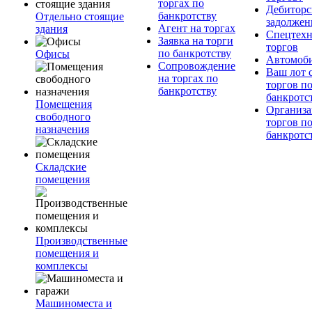
торгах по
Дебиторс
банкротству
Отдельно стоящие
задолжен
Агент на торгах
здания
Спецтехн
Заявка на торги
торгов
по банкротству
Офисы
Автомоб
Сопровождение
Ваш лот 
на торгах по
торгов п
банкротству
банкротс
Помещения
Организа
свободного
торгов п
назначения
банкротс
Складские
помещения
Производственные
помещения и
комплексы
Машиноместа и