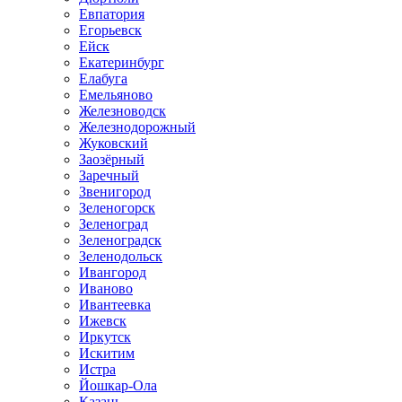
Евпатория
Егорьевск
Ейск
Екатеринбург
Елабуга
Емельяново
Железноводск
Железнодорожный
Жуковский
Заозёрный
Заречный
Звенигород
Зеленогорск
Зеленоград
Зеленоградск
Зеленодольск
Ивангород
Иваново
Ивантеевка
Ижевск
Иркутск
Искитим
Истра
Йошкар-Ола
Казань