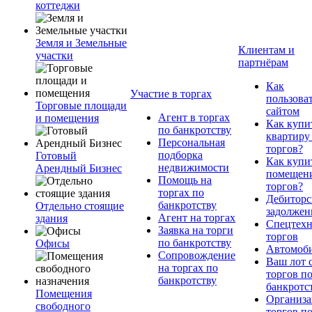
коттеджи
Земля и Земельные
Клиентам и
участки
партнёрам
Как
Участие в торгах
пользова
Торговые площади
сайтом
Агент в торгах
и помещения
Как купи
по банкротству
квартиру
Персональная
торгов?
подборка
Готовый
Как купи
недвижимости
Арендный Бизнес
помещени
Помощь на
торгов?
торгах по
Дебиторс
банкротству
Отдельно стоящие
задолжен
Агент на торгах
здания
Спецтехн
Заявка на торги
торгов
по банкротству
Офисы
Автомоб
Сопровождение
Ваш лот 
на торгах по
торгов п
банкротству
банкротс
Помещения
Организа
свободного
торгов п