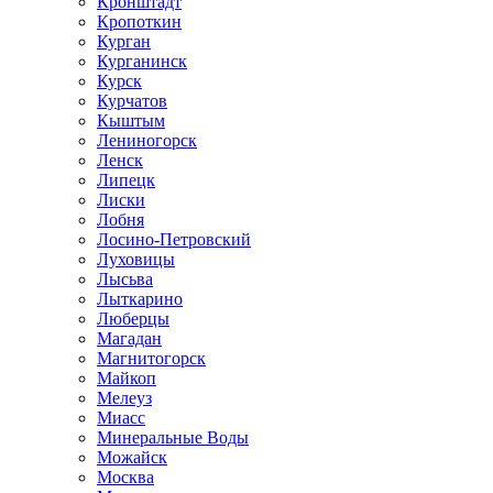
Кронштадт
Кропоткин
Курган
Курганинск
Курск
Курчатов
Кыштым
Лениногорск
Ленск
Липецк
Лиски
Лобня
Лосино-Петровский
Луховицы
Лысьва
Лыткарино
Люберцы
Магадан
Магнитогорск
Майкоп
Мелеуз
Миасс
Минеральные Воды
Можайск
Москва