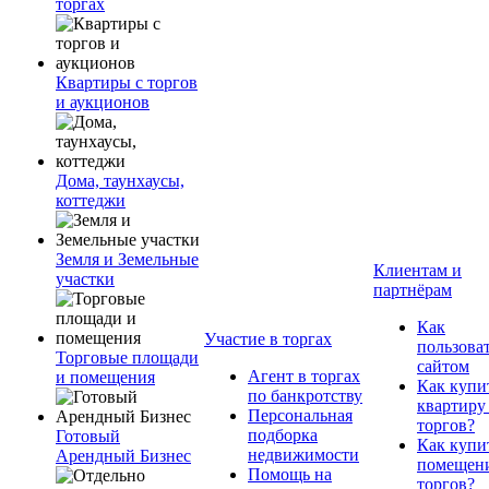
торгах
Квартиры с торгов
и аукционов
Дома, таунхаусы,
коттеджи
Земля и Земельные
Клиентам и
участки
партнёрам
Как
Участие в торгах
пользова
Торговые площади
сайтом
Агент в торгах
и помещения
Как купи
по банкротству
квартиру
Персональная
торгов?
подборка
Готовый
Как купи
недвижимости
Арендный Бизнес
помещени
Помощь на
торгов?