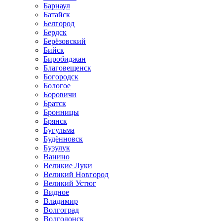
Барнаул
Батайск
Белгород
Бердск
Берёзовский
Бийск
Биробиджан
Благовещенск
Богородск
Бологое
Боровичи
Братск
Бронницы
Брянск
Бугульма
Будённовск
Бузулук
Ванино
Великие Луки
Великий Новгород
Великий Устюг
Видное
Владимир
Волгоград
Волгодонск