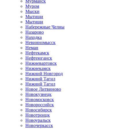
Мурманск
Муром
Мыски
Мытищи
Мытищи
Набережные Челны
Назарово
Находка
Невинномысск
Неман
Нефтекамск
Нефтеюганск
Нижневартовск
Нижнекамск
Нижний Новгород
Нижний Тагил
Нижний Тагил
Новое Литвиново
Новокузнецк
Новомосковск
Новороссийск
Новосибирск
Новотроицк
Новоуральск
Новочеркасск