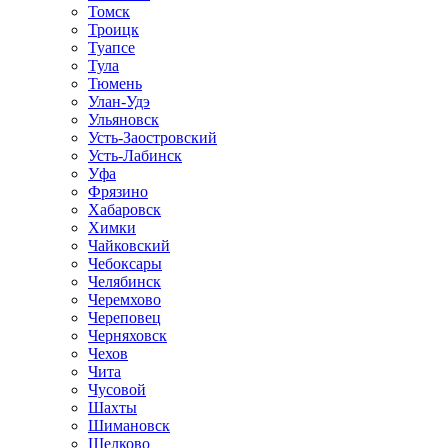
Томск
Троицк
Туапсе
Тула
Тюмень
Улан-Удэ
Ульяновск
Усть-Заостровский
Усть-Лабинск
Уфа
Фрязино
Хабаровск
Химки
Чайковский
Чебоксары
Челябинск
Черемхово
Череповец
Черняховск
Чехов
Чита
Чусовой
Шахты
Шимановск
Щелково