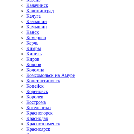
Калачинск
Калининград
Калуга
Камышин
Камышин
Канск
Кемерово
Керчь
Кимры
Кинель
Киров
Ковров
Коломна
Комсомольск-на-Амуре
Константиновск
Копейск
Кореновск
Королев
Кострома
Котельники
Красногорск
Краснодар
Краснознаменск
Красноярск