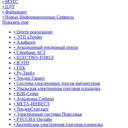
• МЭТС
• ЦДТ
• Фабрикант
• Новые Информационные Сервисы
Показать еще
• Центр реализации
• ЭТП uTender
• Альфалот
• Аукционный тендерный центр
• Сбербанк АСТ
• ELECTRO-TORGI
• ВЭТП
• ГПБ
• Ру-Трейд
• Тендер Гарант
• Система электронных торгов имуществом
• Уральская электронная торговая площадка
• B2B-Center
• Аукционы Сибири
• МЕТА-ИНВЕСТ
• ТендерСтандарт
• Электронные системы Поволжья
• РУССИА Онлайн
• Балтийская электронная торговая площадка