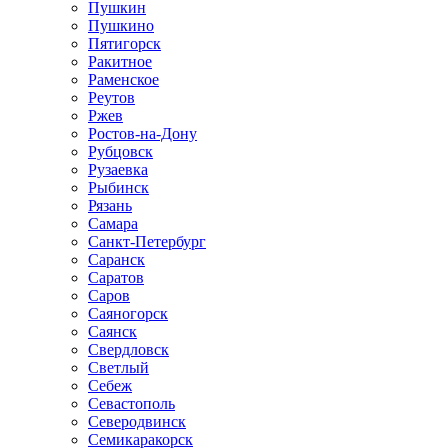
Пушкин
Пушкино
Пятигорск
Ракитное
Раменское
Реутов
Ржев
Ростов-на-Дону
Рубцовск
Рузаевка
Рыбинск
Рязань
Самара
Санкт-Петербург
Саранск
Саратов
Саров
Саяногорск
Саянск
Свердловск
Светлый
Себеж
Севастополь
Северодвинск
Семикаракорск