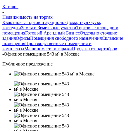
-
Каталог
-
Недвижимость на торгах
Квартиры с торгов и аукционов
Дома, таунхаусы,
коттеджи
Земля и Земельные участки
Торговые площади и
помещения
Готовый Арендный Бизнес
Отдельно стоящие
здания
Офисы
Помещения свободного назначения
Складские
помещения
Производственные помещения и
комплексы
Машиноместа и гаражи
Продажа от партнёров
-
Офисное помещение 543 м² в Москве
Публичное предложение