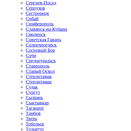
Сергиев-Посад
Серпухов
Сестрорецк
Сибай
Симферополь
Славянск-на-Кубани
Смоленск
Советская Гавань
Солнечногорск
Сосновый Бор
Сочи
Среднеуральск
Ставрополь
Старый Оскол
Стерлитамак
Стерлитамак
Судак
Сургут
Сызрань
Сыктывкар
Таганрог
Тамбов
Тверь
Тобольск
Тольятти