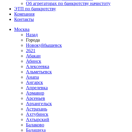
Об агрегаторах по банкротству начистоту
ЭТП по банкротству
Компания
Контакты
Москва
Назад
Города
Новокуйбышевск
2621
Абакан
Абинск
Алексеевка
Альметьевск
Анапа
Ангарск
Апрелевка
Армавир
Арсеньев
Архангельск
Астрахань
Ахтубинск
Ахтырский
Балаково
Балашиха