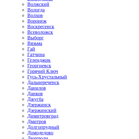
Волжский
Вологда
Волхов
Воронеж
Воскресенск
Всеволожск
Выборг
Вязьма
Гай
Гатчина
Геленджик
Георгиевск
Горячий Ключ
Гусь-Хрустальный
Дальнереченск
Данилов
Данков
Джугба
Дзержинск
Дзержинский
Димитровград
Дмитров
Долгопрудный
Домодедово
Дюртюли