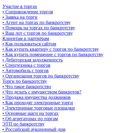
Участие в торгах
• Сопровождение торгов
• Заявка на торги
• Агент на торгах по банкротству
• Помощь на торгах по банкротству
• Ваш лот с торгов по банкротству
Клиентам и партнёрам
• Как пользоваться сайтом
• Как купить квартиру с торгов по банкротству
• Как купить помещение с торгов по банкротству
• Дебиторская задолженность
• Спецтехника с торгов
• Автомобиль с торгов
• Организация торгов по банкротству
Торги по банкротству
• Что такое банкротство
• Что делать с имуществом банкротов?
• Продажа имущества должников
• Как проходят электронные торги
• Электронные торговые площадки
• Основные шаги на торгах
• Об агрегаторах по торгам
ЭТП по банкротству
• Российский аукционный дом