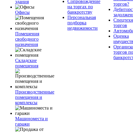
Сопровождение
здания
торгов?
на торгах по
Дебиторс
банкротству
Офисы
задолжен
Персональная
Спецтехн
подборка
торгов
недвижимости
Автомоб
Помещения
Оценка
свободного
имущест
назначения
Организа
торгов п
банкротс
Складские
помещения
Производственные
помещения и
комплексы
Машиноместа и
гаражи