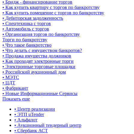
• Бридж - финансирование торгов
• Как купить квартиру с торгов по банкротству
• Как купить помещение с торгов по банкротству
• Дебиторская задолженность
• Спецтехника с торгов
• Автомобиль с торгов
• Организация торгов по банкротству
Торги по банкротству
• Что такое банкротство
• Что делать с имуществом банкротов?
• Продажа имущества должников
• Как проходят электронные торги
• Электронные торговые площадки
• Российский аукционный дом
• МЭТС
• ЦДТ
• Фабрикант
• Новые Информационные Сервисы
Показать еще
• Центр реализации
• ЭТП uTender
• Альфалот
• Аукционный тендерный центр
• Сбербанк АСТ