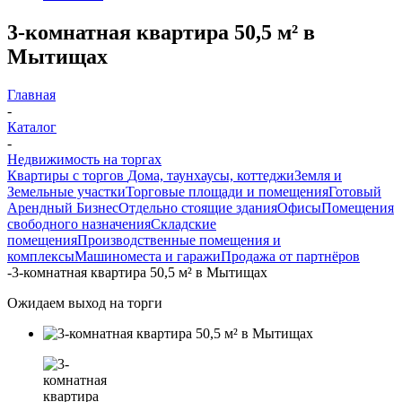
3-комнатная квартира 50,5 м² в
Мытищах
Главная
-
Каталог
-
Недвижимость на торгах
Квартиры с торгов
Дома, таунхаусы, коттеджи
Земля и
Земельные участки
Торговые площади и помещения
Готовый
Арендный Бизнес
Отдельно стоящие здания
Офисы
Помещения
свободного назначения
Складские
помещения
Производственные помещения и
комплексы
Машиноместа и гаражи
Продажа от партнёров
-
3-комнатная квартира 50,5 м² в Мытищах
Ожидаем выход на торги