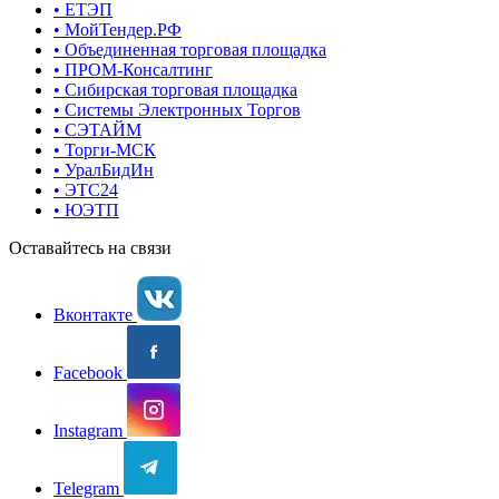
• ЕТЭП
• МойТендер.РФ
• Объединенная торговая площадка
• ПРОМ-Консалтинг
• Сибирская торговая площадка
• Системы Электронных Торгов
• СЭТАЙМ
• Торги-МСК
• УралБидИн
• ЭТС24
• ЮЭТП
Оставайтесь на связи
Вконтакте
Facebook
Instagram
Telegram