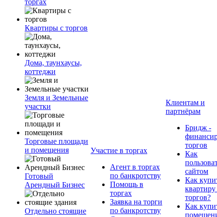
торгах
Квартиры с торгов
Дома, таунхаусы,
коттеджи
Земля и Земельные
Клиентам и
участки
партнёрам
Бридж -
финанси
Торговые площади
торгов
и помещения
Участие в торгах
Как
пользова
Агент в торгах
сайтом
по банкротству
Готовый
Как купи
Помощь в
Арендный Бизнес
квартиру
торгах
торгов?
Заявка на торги
Как купи
по банкротству
Отдельно стоящие
помещени