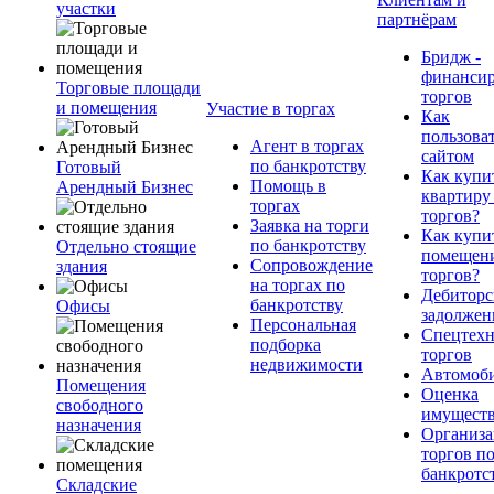
участки
партнёрам
Бридж -
финанси
Торговые площади
торгов
и помещения
Участие в торгах
Как
пользова
Агент в торгах
сайтом
по банкротству
Готовый
Как купи
Помощь в
Арендный Бизнес
квартиру
торгах
торгов?
Заявка на торги
Как купи
по банкротству
Отдельно стоящие
помещени
Сопровождение
здания
торгов?
на торгах по
Дебиторс
банкротству
Офисы
задолжен
Персональная
Спецтехн
подборка
торгов
недвижимости
Автомоб
Помещения
Оценка
свободного
имущест
назначения
Организа
торгов п
банкротс
Складские