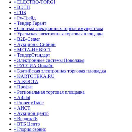
• ELECTRO-TORGI
• ВЭТП
• ГПБ
• Ру-Трейд
• Тендер Гарант
• Система электронных торгов имуществом
• Уральская электронная торговая площадка
• B2B-Center
• Аукционы Сибири
• МЕТА-ИНВЕСТ
• ТендерСтандарт
• Электронные системы Поволжья
• РУССИА Онлайн
• Балтийская электронная торговая площадка
• KARTOTEKA.RU
• А-КОСТА
• Профит
• Региональная торговая площадка
• Arbitat
• PropertyTrade
• АИСТ
• Аукцион-центр
• ВердиктЪ
• ВТБ Центр
• Глория сервис