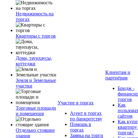
Недвижимость на
торгах
Квартиры с торгов
Дома, таунхаусы,
коттеджи
Клиентам и
партнёрам
Земля и Земельные
участки
Бридж -
финанси
торгов
Участие в торгах
Как
Торговые площади
пользова
Агент в торгах
и помещения
сайтом
по банкротству
Как купи
Помощь в
квартиру
торгах
Отдельно стоящие
торгов?
Заявка на торги
здания