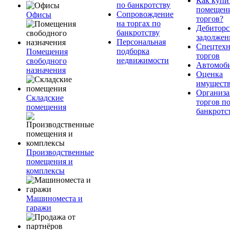
Как купи
по банкротству
помещени
Сопровождение
Офисы
торгов?
на торгах по
Дебиторс
банкротству
задолжен
Персональная
Спецтехн
подборка
Помещения
торгов
недвижимости
свободного
Автомоб
назначения
Оценка
имущест
Организа
Складские
торгов п
помещения
банкротс
Производственные
помещения и
комплексы
Машиноместа и
гаражи