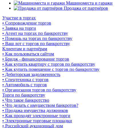
Машиноместа и гаражи
Продажа от партнёров
Участие в торгах
• Сопровождение торгов
• Заявка на торги
• Агент на торгах по банкротству
• Помощь на торгах по банкротству
• Ваш лот с торгов по банкротству
Клиентам и партнёрам
• Как пользоваться сайтом
• Бридж - финансирование торгов
• Как купить квартиру с торгов по банкротству
• Как купить помещение с торгов по банкротству
• Дебиторская задолженность
• Спецтехника с торгов
• Автомобиль с торгов
• Организация торгов по банкротству
Торги по банкротству
• Что такое банкротство
• Что делать с имуществом банкротов?
• Продажа имущества должников
• Как проходят электронные торги
• Электронные торговые площадки
• Российский аукционный дом