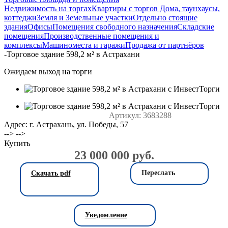
Недвижимость на торгах
Квартиры с торгов
Дома, таунхаусы,
коттеджи
Земля и Земельные участки
Отдельно стоящие
здания
Офисы
Помещения свободного назначения
Складские
помещения
Производственные помещения и
комплексы
Машиноместа и гаражи
Продажа от партнёров
-
Торговое здание 598,2 м² в Астрахани
Ожидаем выход на торги
Артикул:
3683288
Адрес: г. Астрахань, ул. Победы, 57
--> -->
Купить
23 000 000 руб.
Переслать
Скачать pdf
Уведомление