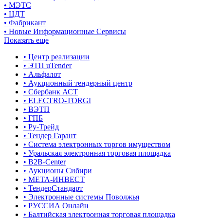
• МЭТС
• ЦДТ
• Фабрикант
• Новые Информационные Сервисы
Показать еще
• Центр реализации
• ЭТП uTender
• Альфалот
• Аукционный тендерный центр
• Сбербанк АСТ
• ELECTRO-TORGI
• ВЭТП
• ГПБ
• Ру-Трейд
• Тендер Гарант
• Система электронных торгов имуществом
• Уральская электронная торговая площадка
• B2B-Center
• Аукционы Сибири
• МЕТА-ИНВЕСТ
• ТендерСтандарт
• Электронные системы Поволжья
• РУССИА Онлайн
• Балтийская электронная торговая площадка