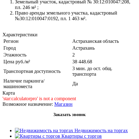
Земельный участок, кадастровый № 30:12:010047:208,
пл. 246 м² ;
Право аренды земельного участка, кадастровый
№30:12:010047:0192, пл. 1 463 м².
Характеристики
Регион
Астраханская область
Город
Астрахань
Этажность
2
Цена руб./м²
38 448.68
3 мин. до ост. общ.
Транспортная доступность
транспорта
Наличие паркинга/
Да
машиноместа
Карта
'star:calculatorpro' is not a component
Возможное назначение:
Магазин
Заказать звонок
Недвижимость на торгах
Квартиры с торгов