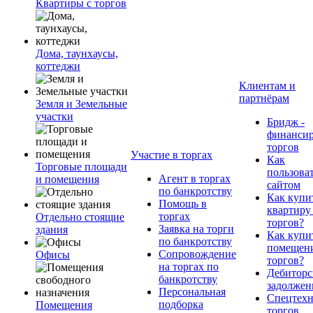
Квартиры с торгов
Дома, таунхаусы,
коттеджи
Клиентам и
партнёрам
Земля и Земельные
участки
Бридж -
финанси
торгов
Участие в торгах
Как
Торговые площади
пользова
Агент в торгах
и помещения
сайтом
по банкротству
Как купи
Помощь в
квартиру
торгах
Отдельно стоящие
торгов?
Заявка на торги
здания
Как купи
по банкротству
помещени
Сопровождение
Офисы
торгов?
на торгах по
Дебиторс
банкротству
задолжен
Персональная
Спецтехн
подборка
Помещения
торгов