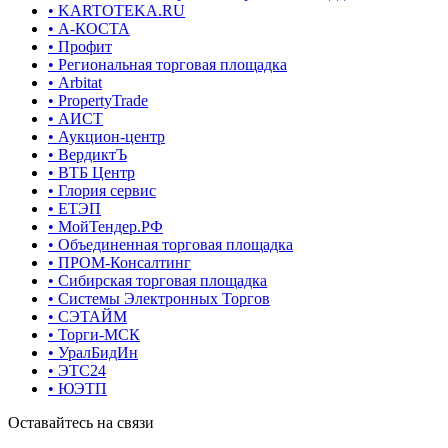
• KARTOTEKA.RU
• А-КОСТА
• Профит
• Региональная торговая площадка
• Arbitat
• PropertyTrade
• АИСТ
• Аукцион-центр
• ВердиктЪ
• ВТБ Центр
• Глория сервис
• ЕТЭП
• МойТендер.РФ
• Объединенная торговая площадка
• ПРОМ-Консалтинг
• Сибирская торговая площадка
• Системы Электронных Торгов
• СЭТАЙМ
• Торги-МСК
• УралБидИн
• ЭТС24
• ЮЭТП
Оставайтесь на связи