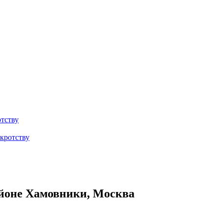
тству
кротству
айоне Хамовники, Москва