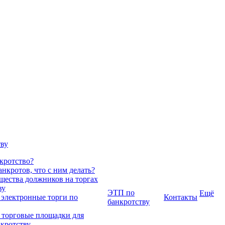
тву
нкротство?
нкротов, что с ним делать?
ества должников на торгах
ву
ЭТП по
Ещё
 электронные торги по
Контакты
банкротству
 торговые площадки для
нкротству