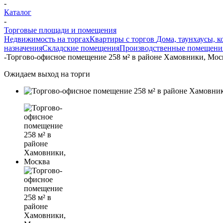
-
Каталог
-
Торговые площади и помещения
Недвижимость на торгах
Квартиры с торгов
Дома, таунхаусы, к
назначения
Складские помещения
Производственные помещени
-
Торгово-офисное помещение 258 м² в районе Хамовники, Мос
Ожидаем выход на торги