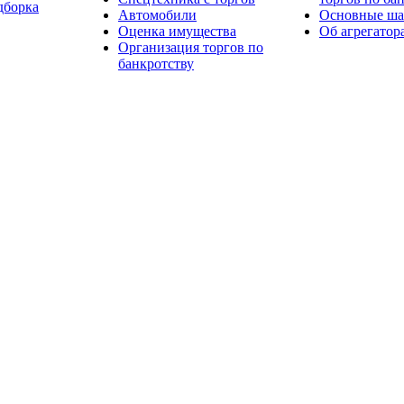
дборка
Автомобили
Основные шаг
Оценка имущества
Об агрегатор
Организация торгов по
банкротству