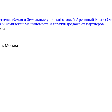
оттеджи
Земля и Земельные участки
Готовый Арендный Бизнес
От
я и комплексы
Машиноместа и гаражи
Продажа от партнёров
ква