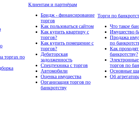
Клиентам и партнёрам
Бридж - финансирование
Торги по банкротс
торгов
Как пользоваться сайтом
Что такое ба
о
Как купить квартиру с
Имущество ба
торгов?
Продажа имущ
Как купить помещение с
по банкротст
по
торгов?
Как проходят
Дебиторская
банкротству?
а торгах по
задолженность
Электронные
Спецтехника с торгов
торгов по ба
дборка
Автомобили
Основные шаг
Оценка имущества
Об агрегатор
Организация торгов по
банкротству