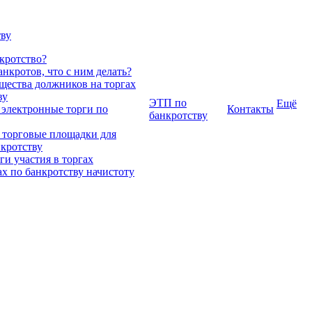
тву
нкротство?
нкротов, что с ним делать?
ества должников на торгах
ву
ЭТП по
Ещё
 электронные торги по
Контакты
банкротству
 торговые площадки для
нкротству
и участия в торгах
ах по банкротству начистоту