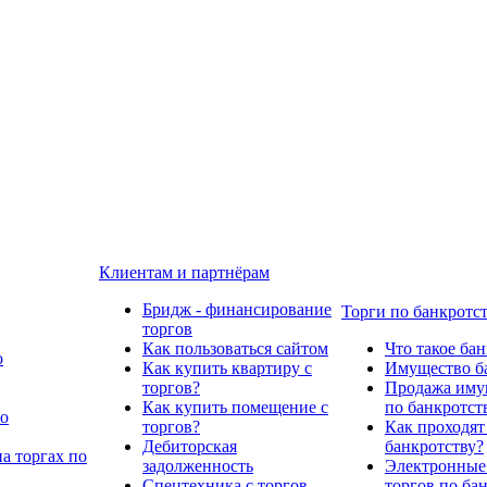
Клиентам и партнёрам
Бридж - финансирование
Торги по банкротс
торгов
Как пользоваться сайтом
Что такое ба
о
Как купить квартиру с
Имущество ба
торгов?
Продажа имущ
Как купить помещение с
по банкротст
по
торгов?
Как проходят
Дебиторская
банкротству?
а торгах по
задолженность
Электронные
Спецтехника с торгов
торгов по ба