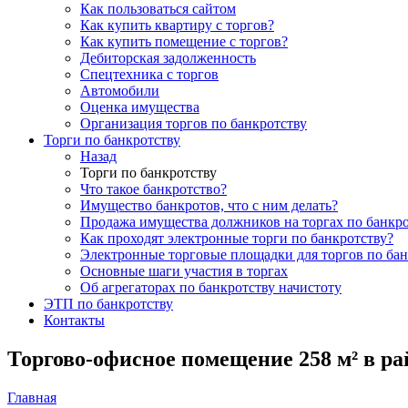
Как пользоваться сайтом
Как купить квартиру с торгов?
Как купить помещение с торгов?
Дебиторская задолженность
Спецтехника с торгов
Автомобили
Оценка имущества
Организация торгов по банкротству
Торги по банкротству
Назад
Торги по банкротству
Что такое банкротство?
Имущество банкротов, что с ним делать?
Продажа имущества должников на торгах по банкро
Как проходят электронные торги по банкротству?
Электронные торговые площадки для торгов по бан
Основные шаги участия в торгах
Об агрегаторах по банкротству начистоту
ЭТП по банкротству
Контакты
Торгово-офисное помещение 258 м² в р
Главная