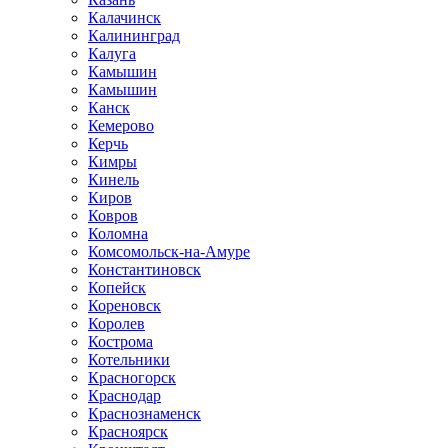
Калачинск
Калининград
Калуга
Камышин
Камышин
Канск
Кемерово
Керчь
Кимры
Кинель
Киров
Ковров
Коломна
Комсомольск-на-Амуре
Константиновск
Копейск
Кореновск
Королев
Кострома
Котельники
Красногорск
Краснодар
Краснознаменск
Красноярск