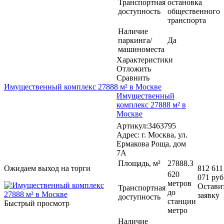
Транспортная
остановка
доступность
общественного
транспорта
Наличие
паркинга/
Да
машиноместа
Характеристики
Отложить
Сравнить
Имущественный комплекс 27888 м² в Москве
Имущественный
комплекс 27888 м² в
Москве
Артикул:3463795
Адрес: г. Москва, ул.
Ермакова Роща, дом
7А
Площадь, м²
27888.3
Ожидаем выход на торги
812 611
620
071 руб
метров
Остави
Транспортная
до
заявку
доступность
станции
Быстрый просмотр
метро
Наличие