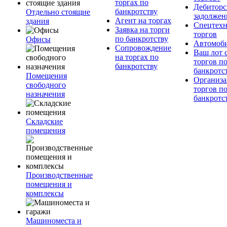
торгах по
Дебиторс
банкротству
Отдельно стоящие
задолжен
Агент на торгах
здания
Спецтехн
Заявка на торги
торгов
по банкротству
Офисы
Автомоб
Сопровождение
Ваш лот 
на торгах по
торгов п
банкротству
банкротс
Помещения
Организа
свободного
торгов п
назначения
банкротс
Складские
помещения
Производственные
помещения и
комплексы
Машиноместа и