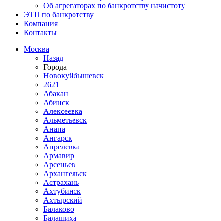
Об агрегаторах по банкротству начистоту
ЭТП по банкротству
Компания
Контакты
Москва
Назад
Города
Новокуйбышевск
2621
Абакан
Абинск
Алексеевка
Альметьевск
Анапа
Ангарск
Апрелевка
Армавир
Арсеньев
Архангельск
Астрахань
Ахтубинск
Ахтырский
Балаково
Балашиха