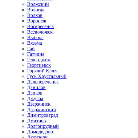
Волжский
Вологда
Волхов
Воронеж
Воскресенск
Всеволожск
Выборг
Вязьма
Гай
Гатчина
Геленджик
Георгиевск
Горячий Ключ
Гусь-Хрустальный
Дальнереченск
Данилов
Данков
Джугба
Дзержинск
Дзержинский
Димитровград
Дмитров
Долгопрудный
Домодедово
Дюртюли