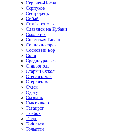
Сергиев-Посад
Серпухов
Сестрорецк
Сибай
Симферополь
Славянск-на-Кубани
Смоленск
Советская Гавань
Солнечногорск
Сосновый Бор
Сочи
Среднеуральск
Ставрополь
Старый Оскол
Стерлитамак
Стерлитамак
Судак
Сургут
Сызрань
Сыктывкар
Таганрог
Тамбов
Тверь
Тобольск
Тольятти