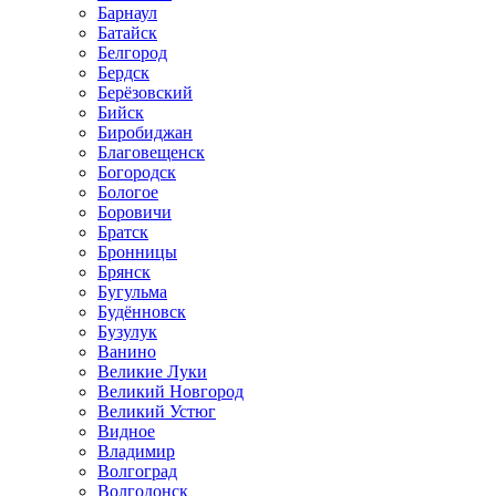
Барнаул
Батайск
Белгород
Бердск
Берёзовский
Бийск
Биробиджан
Благовещенск
Богородск
Бологое
Боровичи
Братск
Бронницы
Брянск
Бугульма
Будённовск
Бузулук
Ванино
Великие Луки
Великий Новгород
Великий Устюг
Видное
Владимир
Волгоград
Волгодонск