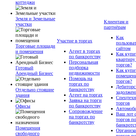
коттеджи
Земля и Земельные
Клиентам и
участки
партнёрам
Как
Участие в торгах
пользова
Торговые площади
сайтом
Агент в торгах
и помещения
Как купи
по банкротству
квартиру
Персональная
торгов?
подборка
Готовый
Как купи
недвижимости
Арендный Бизнес
помещени
Помощь на
торгов?
торгах по
Дебиторс
банкротству
Отдельно стоящие
задолжен
Агент на торгах
здания
Спецтехн
Заявка на торги
торгов
по банкротству
Офисы
Автомоб
Сопровождение
Ваш лот 
на торгах по
торгов п
банкротству
банкротс
Помещения
Организа
свободного
торгов п