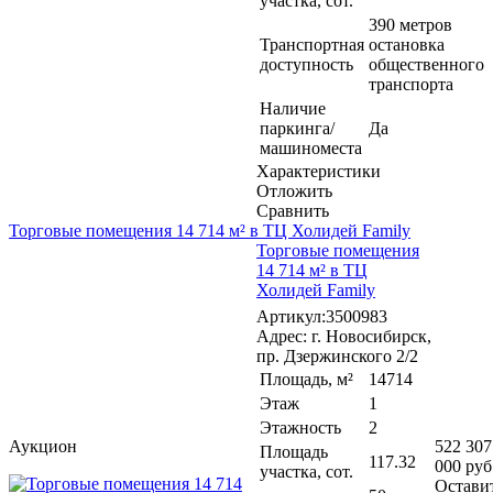
участка, сот.
390 метров
Транспортная
остановка
доступность
общественного
транспорта
Наличие
паркинга/
Да
машиноместа
Характеристики
Отложить
Сравнить
Торговые помещения 14 714 м² в ТЦ Холидей Family
Торговые помещения
14 714 м² в ТЦ
Холидей Family
Артикул:3500983
Адрес: г. Новосибирск,
пр. Дзержинского 2/2
Площадь, м²
14714
Этаж
1
Этажность
2
Аукцион
522 307
Площадь
117.32
000 руб
участка, сот.
Остави