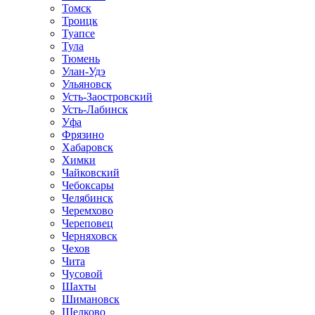
Томск
Троицк
Туапсе
Тула
Тюмень
Улан-Удэ
Ульяновск
Усть-Заостровский
Усть-Лабинск
Уфа
Фрязино
Хабаровск
Химки
Чайковский
Чебоксары
Челябинск
Черемхово
Череповец
Черняховск
Чехов
Чита
Чусовой
Шахты
Шимановск
Щелково