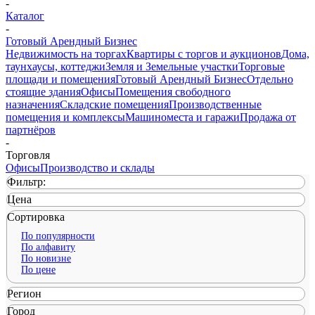
-
Каталог
-
Готовый Арендный Бизнес
Недвижимость на торгах
Квартиры с торгов и аукционов
Дома,
таунхаусы, коттеджи
Земля и Земельные участки
Торговые
площади и помещения
Готовый Арендный Бизнес
Отдельно
стоящие здания
Офисы
Помещения свободного
назначения
Складские помещения
Производственные
помещения и комплексы
Машиноместа и гаражи
Продажа от
партнёров
-
Торговля
Офисы
Производство и склады
Фильтр:
Цена
Сортировка
По популярности
По алфавиту
По новизне
По цене
Регион
Город