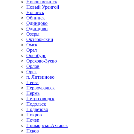
Новошахтинск
Новый Уренгой
Ногинск
Обнинск
Одинцово
Одинцово
Озеры
Октябрьский
Омск
Орел
Оренбург
Орехово-Зуево
Орлов
Орск
п. Литвиново
Пенза
Первоуральск
Пермь
Петрозаводск
Подольск
Подрезово
Покров
Почеп
Приморско-Ахтарск
Псков