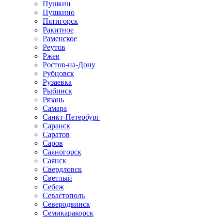
Пушкин
Пушкино
Пятигорск
Ракитное
Раменское
Реутов
Ржев
Ростов-на-Дону
Рубцовск
Рузаевка
Рыбинск
Рязань
Самара
Санкт-Петербург
Саранск
Саратов
Саров
Саяногорск
Саянск
Свердловск
Светлый
Себеж
Севастополь
Северодвинск
Семикаракорск