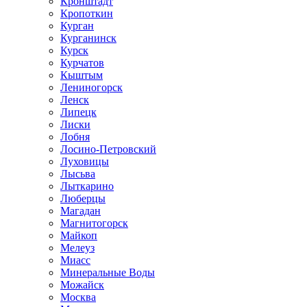
Кронштадт
Кропоткин
Курган
Курганинск
Курск
Курчатов
Кыштым
Лениногорск
Ленск
Липецк
Лиски
Лобня
Лосино-Петровский
Луховицы
Лысьва
Лыткарино
Люберцы
Магадан
Магнитогорск
Майкоп
Мелеуз
Миасс
Минеральные Воды
Можайск
Москва