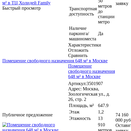
50
заявку
метров
Быстрый просмотр
Транспортная
до
доступность
станции
метро
Наличие
паркинга/
Да
машиноместа
Характеристики
Отложить
Сравнить
Помещение свободного назначения 648 м² в Москве
Помещение
свободного назначения
648 м² в Москве
Артикул:3501907
Адрес: Москва,
Зоологическая ул., д.
26, стр. 2
Площадь, м²
647.9
Этаж
1,2
Публичное предложение
74 160
Этажность
13
000 руб
910
Остави
метров
заявку