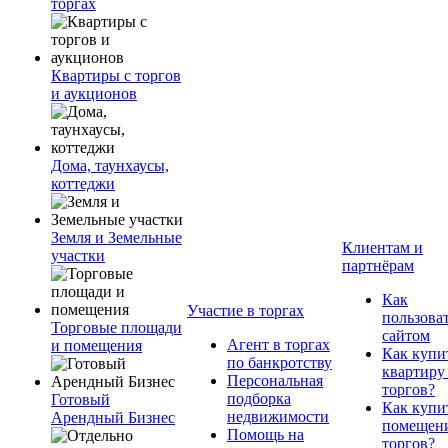
торгах
Квартиры с торгов
и аукционов
Дома, таунхаусы,
коттеджи
Земля и Земельные
Клиентам и
участки
партнёрам
Как
Участие в торгах
пользова
Торговые площади
сайтом
Агент в торгах
и помещения
Как купи
по банкротству
квартиру
Персональная
торгов?
подборка
Готовый
Как купи
недвижимости
Арендный Бизнес
помещени
Помощь на
торгов?