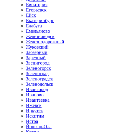
Евпатория
Егорьевск
Ейск
Екатеринбург
Елабуга
Емельяново
Железноводск
Железнодорожный
Жуковский
Заозёрный
Заречный
Звенигород
Зеленогорск
Зеленоград
Зеленоградск
Зеленодольск
Ивангород
Иваново
Ивантеевка
Ижевск
Иркутск
Искитим
Истра
Йошкар-Ола
Казань