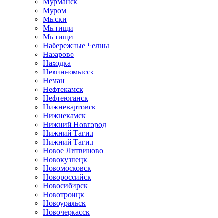
Мурманск
Муром
Мыски
Мытищи
Мытищи
Набережные Челны
Назарово
Находка
Невинномысск
Неман
Нефтекамск
Нефтеюганск
Нижневартовск
Нижнекамск
Нижний Новгород
Нижний Тагил
Нижний Тагил
Новое Литвиново
Новокузнецк
Новомосковск
Новороссийск
Новосибирск
Новотроицк
Новоуральск
Новочеркасск