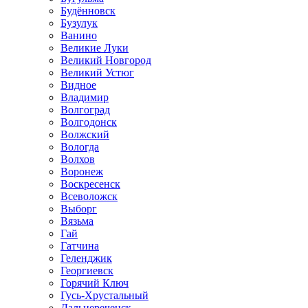
Будённовск
Бузулук
Ванино
Великие Луки
Великий Новгород
Великий Устюг
Видное
Владимир
Волгоград
Волгодонск
Волжский
Вологда
Волхов
Воронеж
Воскресенск
Всеволожск
Выборг
Вязьма
Гай
Гатчина
Геленджик
Георгиевск
Горячий Ключ
Гусь-Хрустальный
Дальнереченск