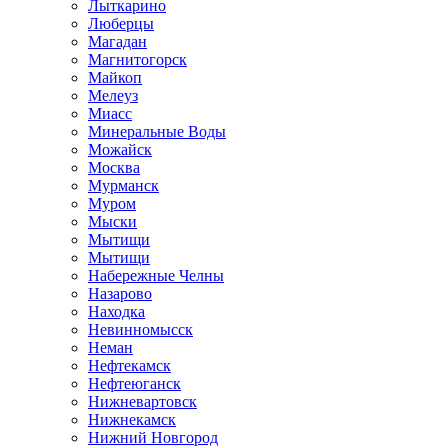
Лыткарино
Люберцы
Магадан
Магнитогорск
Майкоп
Мелеуз
Миасс
Минеральные Воды
Можайск
Москва
Мурманск
Муром
Мыски
Мытищи
Мытищи
Набережные Челны
Назарово
Находка
Невинномысск
Неман
Нефтекамск
Нефтеюганск
Нижневартовск
Нижнекамск
Нижний Новгород