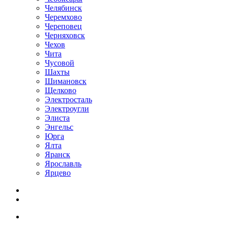
Челябинск
Черемхово
Череповец
Черняховск
Чехов
Чита
Чусовой
Шахты
Шимановск
Щелково
Электросталь
Электроугли
Элиста
Энгельс
Юрга
Ялта
Яранск
Ярославль
Ярцево