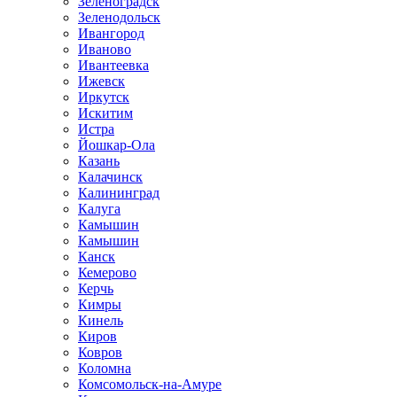
Зеленоградск
Зеленодольск
Ивангород
Иваново
Ивантеевка
Ижевск
Иркутск
Искитим
Истра
Йошкар-Ола
Казань
Калачинск
Калининград
Калуга
Камышин
Камышин
Канск
Кемерово
Керчь
Кимры
Кинель
Киров
Ковров
Коломна
Комсомольск-на-Амуре