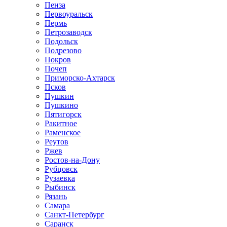
Пенза
Первоуральск
Пермь
Петрозаводск
Подольск
Подрезово
Покров
Почеп
Приморско-Ахтарск
Псков
Пушкин
Пушкино
Пятигорск
Ракитное
Раменское
Реутов
Ржев
Ростов-на-Дону
Рубцовск
Рузаевка
Рыбинск
Рязань
Самара
Санкт-Петербург
Саранск