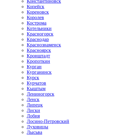
Константиновск
Копейск
Кореновск
Королев
Кострома
Котельники
Красногорск
Краснодар
Краснознаменск
Красноярск
Кронштадт
Кропоткин
Курган
Курганинск
Курск
Курчатов
Кыштым
Лениногорск
Ленск
Липецк
Лиски
Лобня
Лосино-Петровский
Луховицы
Лысьва