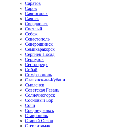
Саратов
Саров
Саяногорск
Саянск
Свердловск
Светлый
Себеж
Севастополь
Северодвинск
Семикаракорск
Сергиев-Посад
Серпухов
Сестрорецк
Сибай
Симферополь
Славянск-на-Кубани
Смоленск
Советская Гавань
Солнечногорск
Сосновый Бор
Сочи
Среднеуральск
Ставрополь
Старый Оскол
Стерлитамак