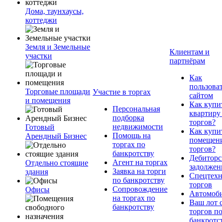
Дома, таунхаусы,
коттеджи
Земля и Земельные
Клиентам и
участки
партнёрам
Как
пользова
Торговые площади
Участие в торгах
сайтом
и помещения
Как купи
Персональная
квартиру
подборка
торгов?
недвижимости
Готовый
Как купи
Помощь на
Арендный Бизнес
помещени
торгах по
торгов?
банкротству
Дебиторс
Агент на торгах
Отдельно стоящие
задолжен
Заявка на торги
здания
Спецтехн
по банкротству
торгов
Сопровождение
Офисы
Автомоб
на торгах по
Ваш лот 
банкротству
торгов п
банкротс