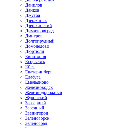
Данилов
Данков
Джугба
Дзержинск
Дзержинский
Димитровград
Дмитров
Долгопрудный
Домодедово
Дюртюли
Евпатория
Егорьевск
Ейск
Екатеринбург
Елабуга
Емельяново
Железноводск
Железнодорожный
Жуковский
Заозёрный
Заречный
Звенигород
Зеленогорск
Зеленоград