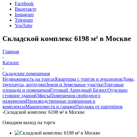
Facebook
Вконтакте
Instagram
Telegram
YouTube
Складской комплекс 6198 м² в Москве
Главная
-
Каталог
-
Складские помещения
Недвижимость на торгах
Квартиры с торгов и аукционов
Дома,
таунхаусы, коттеджи
Земля и Земельные участки
Торговые
площади и помещения
Готовый Арендный Бизнес
Отдельно
стоящие здания
Офисы
Помещения свободного
назначения
Производственные помещения и
комплексы
Машиноместа и гаражи
Продажа от партнёров
-
Складской комплекс 6198 м² в Москве
Ожидаем выход на торги