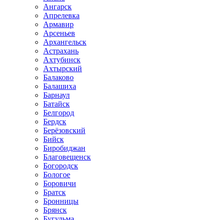
Ангарск
Апрелевка
Армавир
Арсеньев
Архангельск
Астрахань
Ахтубинск
Ахтырский
Балаково
Балашиха
Барнаул
Батайск
Белгород
Бердск
Берёзовский
Бийск
Биробиджан
Благовещенск
Богородск
Бологое
Боровичи
Братск
Бронницы
Брянск
Бугульма