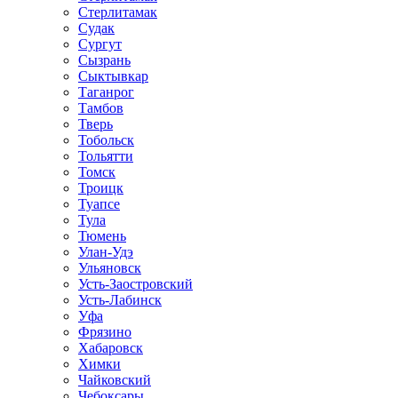
Стерлитамак
Судак
Сургут
Сызрань
Сыктывкар
Таганрог
Тамбов
Тверь
Тобольск
Тольятти
Томск
Троицк
Туапсе
Тула
Тюмень
Улан-Удэ
Ульяновск
Усть-Заостровский
Усть-Лабинск
Уфа
Фрязино
Хабаровск
Химки
Чайковский
Чебоксары