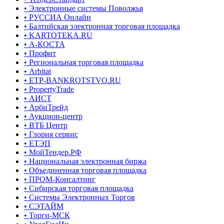
• Электронные системы Поволжья
• РУССИА Онлайн
• Балтийская электронная торговая площадка
• KARTOTEKA.RU
• А-КОСТА
• Профит
• Региональная торговая площадка
• Arbitat
• ETP-BANKROTSTVO.RU
• PropertyTrade
• АИСТ
• АрбиТрейд
• Аукцион-центр
• ВТБ Центр
• Глория сервис
• ЕТЭП
• МойТендер.РФ
• Национальная электронная биржа
• Объединенная торговая площадка
• ПРОМ-Консалтинг
• Сибирская торговая площадка
• Системы Электронных Торгов
• СЭТАЙМ
• Торги-МСК