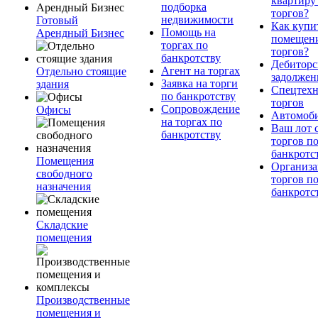
квартиру
подборка
торгов?
недвижимости
Готовый
Как купи
Помощь на
Арендный Бизнес
помещени
торгах по
торгов?
банкротству
Дебиторс
Агент на торгах
Отдельно стоящие
задолжен
Заявка на торги
здания
Спецтехн
по банкротству
торгов
Сопровождение
Офисы
Автомоб
на торгах по
Ваш лот 
банкротству
торгов п
банкротс
Помещения
Организа
свободного
торгов п
назначения
банкротс
Складские
помещения
Производственные
помещения и