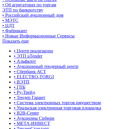
• Об агрегаторах по торгам
ЭТП по банкротству
• Российский аукционный дом
• МЭТС
• ЦДТ
• Фабрикант
• Новые Информационные Сервисы
Показать еще
• Центр реализации
• ЭТП uTender
• Альфалот
• Аукционный тендерный центр
• Сбербанк АСТ
• ELECTRO-TORGI
• ВЭТП
• ГПБ
• Ру-Трейд
• Тендер Гарант
• Система электронных торгов имуществом
• Уральская электронная торговая площадка
• B2B-Center
• Аукционы Сибири
• МЕТА-ИНВЕСТ
• ТендерСтандарт