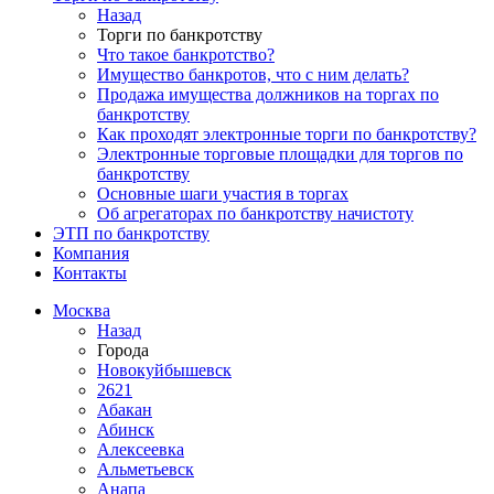
Назад
Торги по банкротству
Что такое банкротство?
Имущество банкротов, что с ним делать?
Продажа имущества должников на торгах по
банкротству
Как проходят электронные торги по банкротству?
Электронные торговые площадки для торгов по
банкротству
Основные шаги участия в торгах
Об агрегаторах по банкротству начистоту
ЭТП по банкротству
Компания
Контакты
Москва
Назад
Города
Новокуйбышевск
2621
Абакан
Абинск
Алексеевка
Альметьевск
Анапа