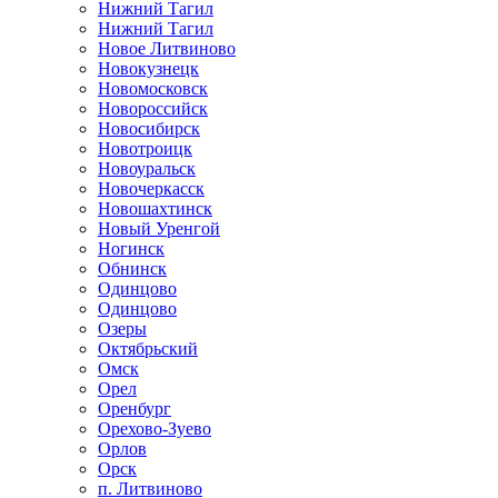
Нижний Тагил
Нижний Тагил
Новое Литвиново
Новокузнецк
Новомосковск
Новороссийск
Новосибирск
Новотроицк
Новоуральск
Новочеркасск
Новошахтинск
Новый Уренгой
Ногинск
Обнинск
Одинцово
Одинцово
Озеры
Октябрьский
Омск
Орел
Оренбург
Орехово-Зуево
Орлов
Орск
п. Литвиново