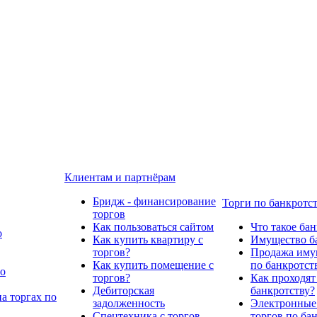
Клиентам и партнёрам
Бридж - финансирование
Торги по банкротс
торгов
Как пользоваться сайтом
Что такое ба
о
Как купить квартиру с
Имущество ба
торгов?
Продажа имущ
Как купить помещение с
по банкротст
по
торгов?
Как проходят
Дебиторская
банкротству?
а торгах по
задолженность
Электронные
Спецтехника с торгов
торгов по ба