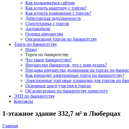
Как пользоваться сайтом
Как купить квартиру с торгов?
Как купить помещение с торгов?
Дебиторская задолженность
Спецтехника с торгов
Автомобили
Оценка имущества
Организация торгов по банкротству
Торги по банкротству
Назад
Торги по банкротству
Что такое банкротство?
Имущество банкротов, что с ним делать?
Продажа имущества должников на торгах по банкро
Как проходят электронные торги по банкротству?
Электронные торговые площадки для торгов по бан
Основные шаги участия в торгах
Об агрегаторах по банкротству начистоту
ЭТП по банкротству
Контакты
1-этажное здание 332,7 м² в Люберцах
Главная