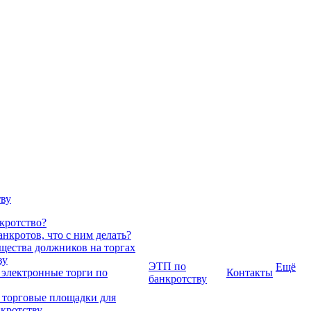
тву
нкротство?
нкротов, что с ним делать?
ества должников на торгах
ву
ЭТП по
Ещё
 электронные торги по
Контакты
банкротству
 торговые площадки для
нкротству