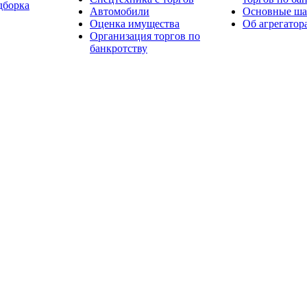
дборка
Автомобили
Основные шаг
Оценка имущества
Об агрегатор
Организация торгов по
банкротству