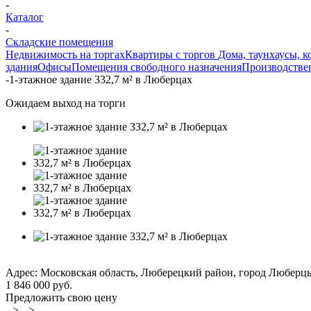
-
Каталог
-
Складские помещения
Недвижимость на торгах
Квартиры с торгов
Дома, таунхаусы, к
здания
Офисы
Помещения свободного назначения
Производстве
-
1-этажное здание 332,7 м² в Люберцах
Ожидаем выход на торги
Адрес: Московская область, Люберецкий район, город Люберцы,
1 846 000 руб.
Предложить свою цену
--> -->