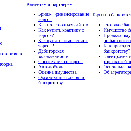
Клиентам и партнёрам
Бридж - финансирование
Торги по банкротс
торгов
Как пользоваться сайтом
Что такое ба
о
Как купить квартиру с
Имущество ба
торгов?
Продажа имущ
Как купить помещение с
по банкротст
по
торгов?
Как проходят
Дебиторская
банкротству?
а торгах по
задолженность
Электронные
Спецтехника с торгов
торгов по ба
дборка
Автомобили
Основные шаг
Оценка имущества
Об агрегатор
Организация торгов по
банкротству