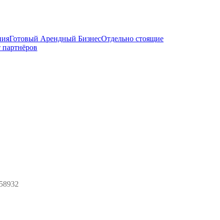
ния
Готовый Арендный Бизнес
Отдельно стоящие
 партнёров
58932