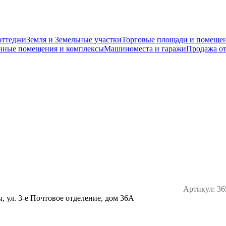
оттеджи
Земля и Земельные участки
Торговые площади и помеще
нные помещения и комплексы
Машиноместа и гаражи
Продажа от
Артикул:
36
 ул. 3-е Почтовое отделение, дом 36А