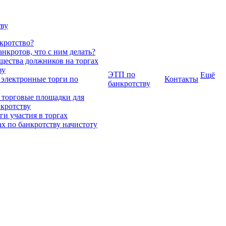
тву
нкротство?
нкротов, что с ним делать?
ества должников на торгах
ву
ЭТП по
Ещё
 электронные торги по
Контакты
банкротству
 торговые площадки для
нкротству
и участия в торгах
ах по банкротству начистоту