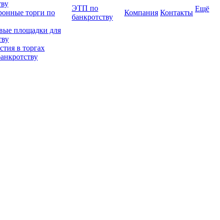
тву
ЭТП по
Ещё
ронные торги по
Компания
Контакты
банкротству
вые площадки для
тву
тия в торгах
банкротству