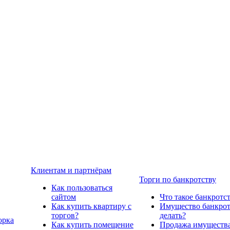
Клиентам и партнёрам
Торги по банкротству
Как пользоваться
сайтом
Что такое банкротс
Как купить квартиру с
Имущество банкрото
торгов?
делать?
орка
Как купить помещение
Продажа имущества