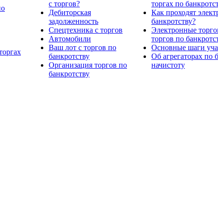
с торгов?
торгах по банкротс
по
Дебиторская
Как проходят элект
задолженность
банкротству?
Спецтехника с торгов
Электронные торго
Автомобили
торгов по банкротс
Ваш лот с торгов по
Основные шаги учас
торгах
банкротству
Об агрегаторах по 
Организация торгов по
начистоту
банкротству