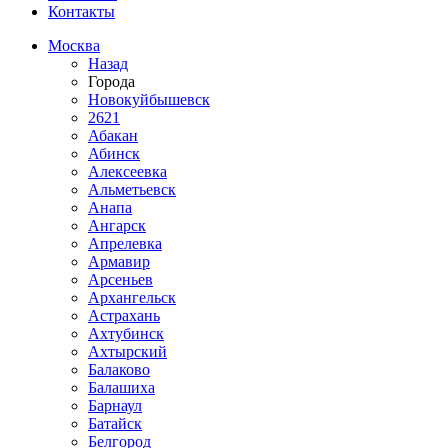
Контакты
Москва
Назад
Города
Новокуйбышевск
2621
Абакан
Абинск
Алексеевка
Альметьевск
Анапа
Ангарск
Апрелевка
Армавир
Арсеньев
Архангельск
Астрахань
Ахтубинск
Ахтырский
Балаково
Балашиха
Барнаул
Батайск
Белгород