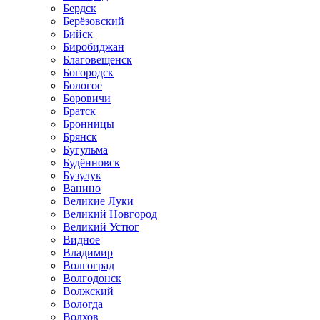
Бердск
Берёзовский
Бийск
Биробиджан
Благовещенск
Богородск
Бологое
Боровичи
Братск
Бронницы
Брянск
Бугульма
Будённовск
Бузулук
Ванино
Великие Луки
Великий Новгород
Великий Устюг
Видное
Владимир
Волгоград
Волгодонск
Волжский
Вологда
Волхов