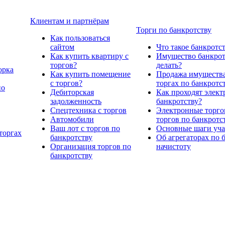
Клиентам и партнёрам
Торги по банкротству
Как пользоваться
сайтом
Что такое банкротс
Как купить квартиру с
Имущество банкрото
торгов?
делать?
орка
Как купить помещение
Продажа имущества
с торгов?
торгах по банкротс
по
Дебиторская
Как проходят элект
задолженность
банкротству?
Спецтехника с торгов
Электронные торго
Автомобили
торгов по банкротс
Ваш лот с торгов по
Основные шаги учас
торгах
банкротству
Об агрегаторах по 
Организация торгов по
начистоту
банкротству