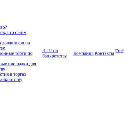
тво?
в, что с ним
 должников на
тву
ЭТП по
Ещё
ронные торги по
Компания
Контакты
банкротству
вые площадки для
тву
тия в торгах
банкротству