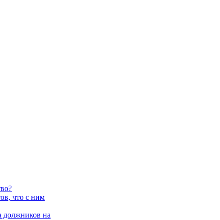
тво?
в, что с ним
 должников на