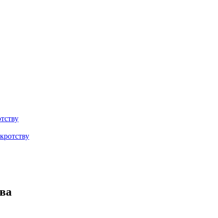
тству
кротству
ва