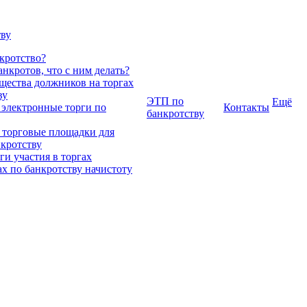
тву
нкротство?
нкротов, что с ним делать?
ества должников на торгах
ву
ЭТП по
Ещё
 электронные торги по
Контакты
банкротству
 торговые площадки для
нкротству
и участия в торгах
ах по банкротству начистоту