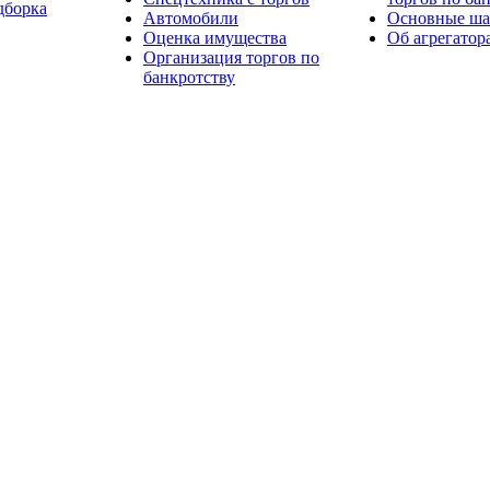
дборка
Автомобили
Основные шаг
Оценка имущества
Об агрегатор
Организация торгов по
банкротству