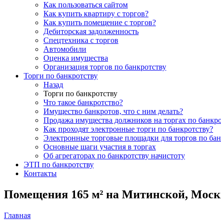
Как пользоваться сайтом
Как купить квартиру с торгов?
Как купить помещение с торгов?
Дебиторская задолженность
Спецтехника с торгов
Автомобили
Оценка имущества
Организация торгов по банкротству
Торги по банкротству
Назад
Торги по банкротству
Что такое банкротство?
Имущество банкротов, что с ним делать?
Продажа имущества должников на торгах по банкро
Как проходят электронные торги по банкротству?
Электронные торговые площадки для торгов по бан
Основные шаги участия в торгах
Об агрегаторах по банкротству начистоту
ЭТП по банкротству
Контакты
Помещения 165 м² на Митинской, Моск
Главная