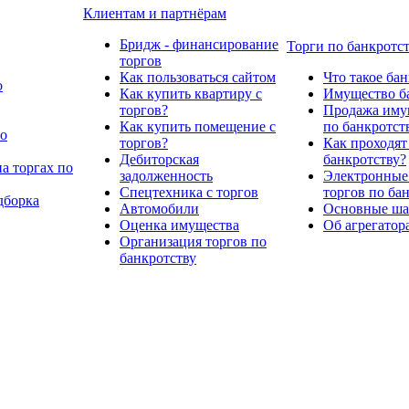
Клиентам и партнёрам
Бридж - финансирование
Торги по банкротс
торгов
Как пользоваться сайтом
Что такое ба
о
Как купить квартиру с
Имущество ба
торгов?
Продажа имущ
Как купить помещение с
по банкротст
по
торгов?
Как проходят
Дебиторская
банкротству?
а торгах по
задолженность
Электронные
Спецтехника с торгов
торгов по ба
дборка
Автомобили
Основные шаг
Оценка имущества
Об агрегатор
Организация торгов по
банкротству