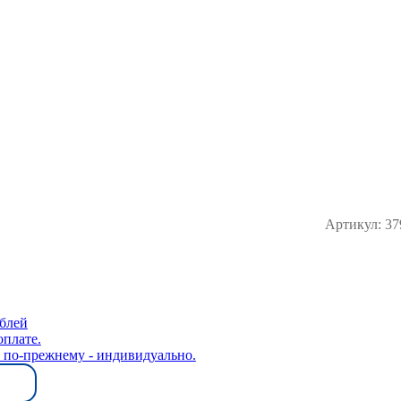
Артикул:
37
ублей
оплате.
" по-прежнему - индивидуально.