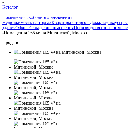
-
Каталог
-
Помещения свободного назначения
Недвижимость на торгах
Квартиры с торгов
Дома, таунхаусы, к
здания
Офисы
Складские помещения
Производственные помеще
-
Помещения 165 м² на Митинской, Москва
Продано