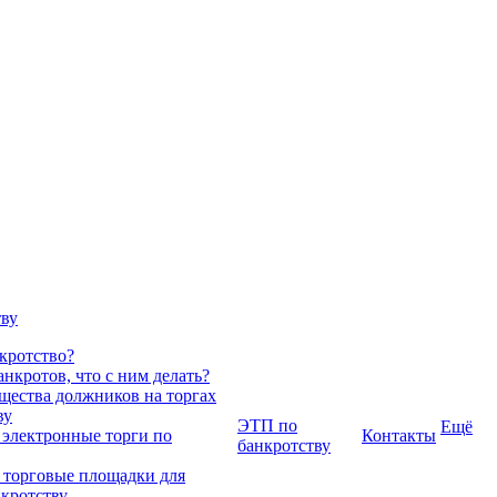
тву
нкротство?
нкротов, что с ним делать?
ества должников на торгах
ву
ЭТП по
Ещё
 электронные торги по
Контакты
банкротству
 торговые площадки для
нкротству