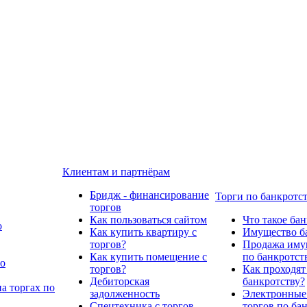
Клиентам и партнёрам
Бридж - финансирование
Торги по банкротс
торгов
Как пользоваться сайтом
Что такое ба
о
Как купить квартиру с
Имущество ба
торгов?
Продажа имущ
Как купить помещение с
по банкротст
по
торгов?
Как проходят
Дебиторская
банкротству?
а торгах по
задолженность
Электронные
Спецтехника с торгов
торгов по ба