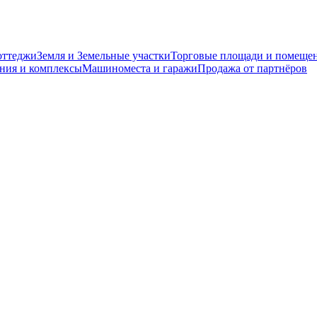
оттеджи
Земля и Земельные участки
Торговые площади и помеще
ния и комплексы
Машиноместа и гаражи
Продажа от партнёров