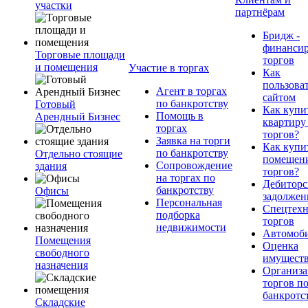
участки
партнёрам
Бридж -
финанси
Торговые площади
торгов
и помещения
Участие в торгах
Как
пользова
Агент в торгах
сайтом
по банкротству
Готовый
Как купи
Помощь в
Арендный Бизнес
квартиру
торгах
торгов?
Заявка на торги
Как купи
по банкротству
Отдельно стоящие
помещени
Сопровождение
здания
торгов?
на торгах по
Дебиторс
банкротству
Офисы
задолжен
Персональная
Спецтехн
подборка
торгов
недвижимости
Автомоб
Помещения
Оценка
свободного
имущест
назначения
Организа
торгов п
банкротс
Складские