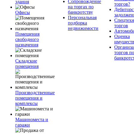
Сопровождение
здания
торгов?
на торгах по
Дебиторс
банкротству
Офисы
задолжен
Персональная
Спецтехн
подборка
торгов
недвижимости
Автомоб
Помещения
Оценка
свободного
имущест
назначения
Организа
торгов п
банкротс
Складские
помещения
Производственные
помещения и
комплексы
Машиноместа и
гаражи