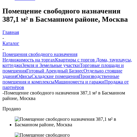
Помещение свободного назначения
387,1 м² в Басманном районе, Москва
Главная
-
Каталог
-
Помещения свободного назначения
Недвижимость на торгах
Квартиры с торгов
Дома, таунхаусы,
коттеджи
Земля и Земельные участки
Торговые площади и
помещения
Готовый Арендный Бизнес
Отдельно стоящие
здания
Офисы
Складские помещения
Производственные
помещения и комплексы
Машиноместа и гаражи
Продажа от
партнёров
-
Помещение свободного назначения 387,1 м² в Басманном
районе, Москва
Продано