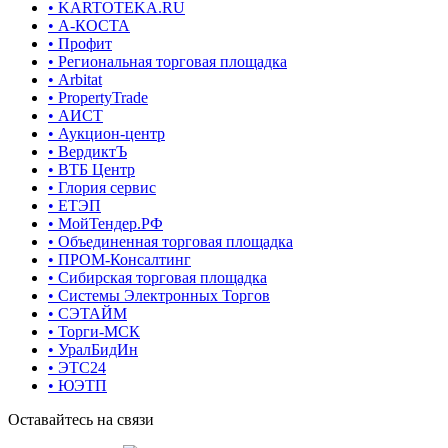
• KARTOTEKA.RU
• А-КОСТА
• Профит
• Региональная торговая площадка
• Arbitat
• PropertyTrade
• АИСТ
• Аукцион-центр
• ВердиктЪ
• ВТБ Центр
• Глория сервис
• ЕТЭП
• МойТендер.РФ
• Объединенная торговая площадка
• ПРОМ-Консалтинг
• Сибирская торговая площадка
• Системы Электронных Торгов
• СЭТАЙМ
• Торги-МСК
• УралБидИн
• ЭТС24
• ЮЭТП
Оставайтесь на связи