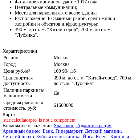
4-этажное кирпичное здание 1917 года;
Центральные коммуникации;
Места для парковки авто возле здания;
Расположение: Басманный район, среди жилой
застройки и объектов инфраструктуры;
390 м. до ст. м. "Китай-город", 700 м. до ст. м.
"Лубянка".
Характеристики
Регион
Москва
Город
Москва
Цена руб./м²
100 904.16
Транспортная
390 м. до ст. м. "Китай-город", 700 м.
доступность
до ст. м. "Лубянка"
Наличие паркинга/
Да
машиноместа
Средняя рыночная
61600000
стоимость, руб:
Карта
'star:calculatorpro' is not a component
Возможное назначение:
Spa салон,
Администрация,
Арендный бизнес,
Банк,
Гипермаркет,
Детский магазин,
Детский центр,
Зубная поликлиника,
Йога,
Квест,
Клиника,