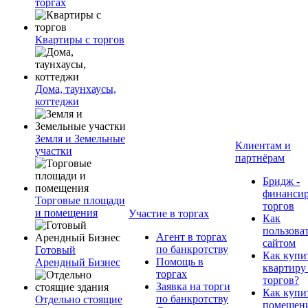
торгах
Квартиры с торгов
Дома, таунхаусы,
коттеджи
Земля и Земельные
Клиентам и
участки
партнёрам
Бридж -
финанси
Торговые площади
торгов
и помещения
Участие в торгах
Как
пользова
Агент в торгах
сайтом
по банкротству
Готовый
Как купи
Помощь в
Арендный Бизнес
квартиру
торгах
торгов?
Заявка на торги
Как купи
по банкротству
Отдельно стоящие
помещени