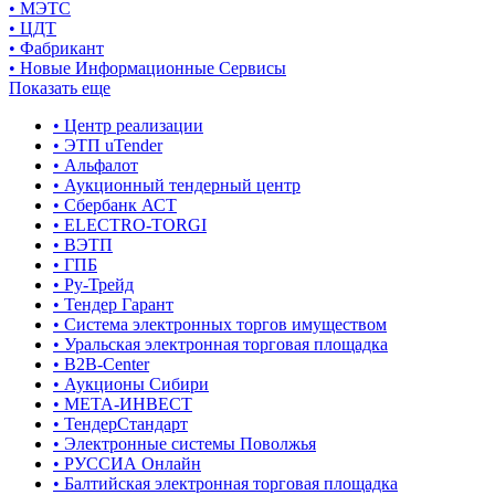
• МЭТС
• ЦДТ
• Фабрикант
• Новые Информационные Сервисы
Показать еще
• Центр реализации
• ЭТП uTender
• Альфалот
• Аукционный тендерный центр
• Сбербанк АСТ
• ELECTRO-TORGI
• ВЭТП
• ГПБ
• Ру-Трейд
• Тендер Гарант
• Система электронных торгов имуществом
• Уральская электронная торговая площадка
• B2B-Center
• Аукционы Сибири
• МЕТА-ИНВЕСТ
• ТендерСтандарт
• Электронные системы Поволжья
• РУССИА Онлайн
• Балтийская электронная торговая площадка