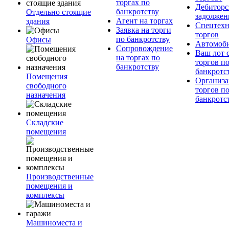
торгах по
Дебиторс
банкротству
Отдельно стоящие
задолжен
Агент на торгах
здания
Спецтехн
Заявка на торги
торгов
по банкротству
Офисы
Автомоб
Сопровождение
Ваш лот 
на торгах по
торгов п
банкротству
банкротс
Помещения
Организа
свободного
торгов п
назначения
банкротс
Складские
помещения
Производственные
помещения и
комплексы
Машиноместа и