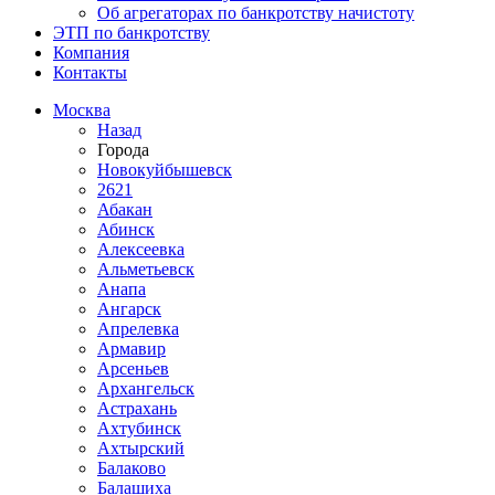
Об агрегаторах по банкротству начистоту
ЭТП по банкротству
Компания
Контакты
Москва
Назад
Города
Новокуйбышевск
2621
Абакан
Абинск
Алексеевка
Альметьевск
Анапа
Ангарск
Апрелевка
Армавир
Арсеньев
Архангельск
Астрахань
Ахтубинск
Ахтырский
Балаково
Балашиха