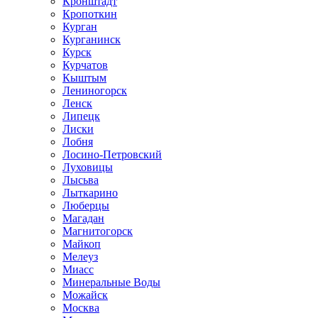
Кронштадт
Кропоткин
Курган
Курганинск
Курск
Курчатов
Кыштым
Лениногорск
Ленск
Липецк
Лиски
Лобня
Лосино-Петровский
Луховицы
Лысьва
Лыткарино
Люберцы
Магадан
Магнитогорск
Майкоп
Мелеуз
Миасс
Минеральные Воды
Можайск
Москва