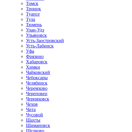
Томск
Троицк
Туапсе
Тула
Тюмень
Улан-Удэ
Ульяновск
Усть-Заостровский
Усть-Лабинск
Уфа
Фрязино
Хабаровск
Химки
Чайковский
Чебоксары
Челябинск
Черемхово
Череповец
Черняховск
Чехов
Чита
Чусовой
Шахты
Шимановск
Щелково