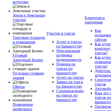
коттеджи
Земля и Земельные
Клиентам и
участки
партнёрам
Как
Участие в торгах
пользова
Торговые площади
сайтом
Агент в торгах
и помещения
Как купи
по банкротству
квартиру
Персональная
торгов?
подборка
Готовый
Как купи
недвижимости
Арендный Бизнес
помещени
Помощь на
торгов?
торгах по
Дебиторс
банкротству
Отдельно стоящие
задолжен
Агент на торгах
здания
Спецтехн
Заявка на торги
торгов
по банкротству
Офисы
Автомоб
Сопровождение
Ваш лот 
на торгах по
торгов п
банкротству
банкротс
Помещения
Организа
свободного
торгов п