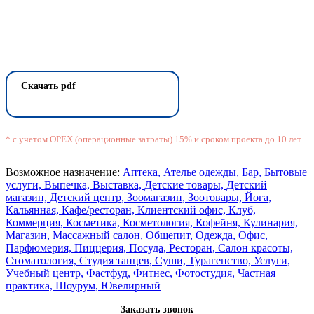
Скачать pdf
* с учетом OPEX (операционные затраты) 15% и сроком проекта до 10 лет
Возможное назначение:
Аптека,
Ателье одежды,
Бар,
Бытовые
услуги,
Выпечка,
Выставка,
Детские товары,
Детский
магазин,
Детский центр,
Зоомагазин,
Зоотовары,
Йога,
Кальянная,
Кафе/ресторан,
Клиентский офис,
Клуб,
Коммерция,
Косметика,
Косметология,
Кофейня,
Кулинария,
Магазин,
Массажный салон,
Общепит,
Одежда,
Офис,
Парфюмерия,
Пиццерия,
Посуда,
Ресторан,
Салон красоты,
Стоматология,
Студия танцев,
Суши,
Турагенство,
Услуги,
Учебный центр,
Фастфуд,
Фитнес,
Фотостудия,
Частная
практика,
Шоурум,
Ювелирный
Заказать звонок