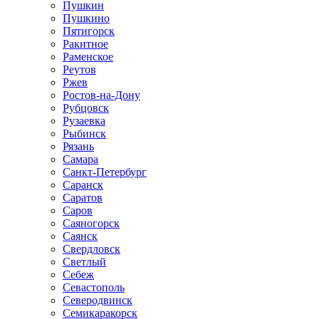
Пушкин
Пушкино
Пятигорск
Ракитное
Раменское
Реутов
Ржев
Ростов-на-Дону
Рубцовск
Рузаевка
Рыбинск
Рязань
Самара
Санкт-Петербург
Саранск
Саратов
Саров
Саяногорск
Саянск
Свердловск
Светлый
Себеж
Севастополь
Северодвинск
Семикаракорск