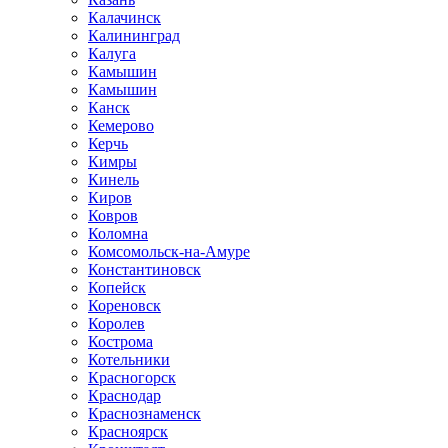
Калачинск
Калининград
Калуга
Камышин
Камышин
Канск
Кемерово
Керчь
Кимры
Кинель
Киров
Ковров
Коломна
Комсомольск-на-Амуре
Константиновск
Копейск
Кореновск
Королев
Кострома
Котельники
Красногорск
Краснодар
Краснознаменск
Красноярск