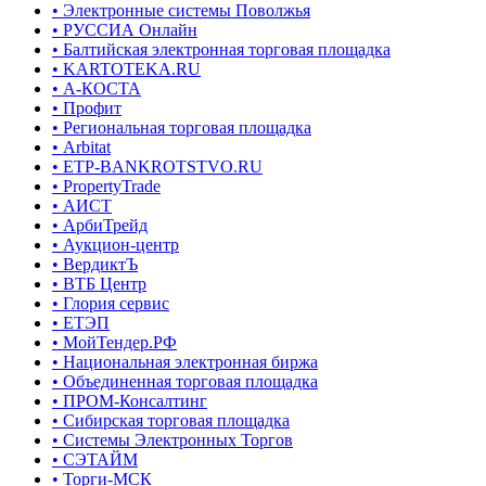
• Электронные системы Поволжья
• РУССИА Онлайн
• Балтийская электронная торговая площадка
• KARTOTEKA.RU
• А-КОСТА
• Профит
• Региональная торговая площадка
• Arbitat
• ETP-BANKROTSTVO.RU
• PropertyTrade
• АИСТ
• АрбиТрейд
• Аукцион-центр
• ВердиктЪ
• ВТБ Центр
• Глория сервис
• ЕТЭП
• МойТендер.РФ
• Национальная электронная биржа
• Объединенная торговая площадка
• ПРОМ-Консалтинг
• Сибирская торговая площадка
• Системы Электронных Торгов
• СЭТАЙМ
• Торги-МСК