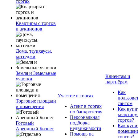
торгах
Квартиры с торгов
и аукционов
Дома, таунхаусы,
коттеджи
Земля и Земельные
Клиентам и
участки
партнёрам
Как
Участие в торгах
пользова
Торговые площади
сайтом
Агент в торгах
и помещения
Как купи
по банкротству
квартиру
Персональная
торгов?
подборка
Готовый
Как купи
недвижимости
Арендный Бизнес
помещени
Помощь на
торгов?