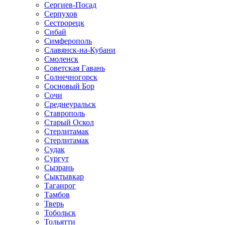
Сергиев-Посад
Серпухов
Сестрорецк
Сибай
Симферополь
Славянск-на-Кубани
Смоленск
Советская Гавань
Солнечногорск
Сосновый Бор
Сочи
Среднеуральск
Ставрополь
Старый Оскол
Стерлитамак
Стерлитамак
Судак
Сургут
Сызрань
Сыктывкар
Таганрог
Тамбов
Тверь
Тобольск
Тольятти