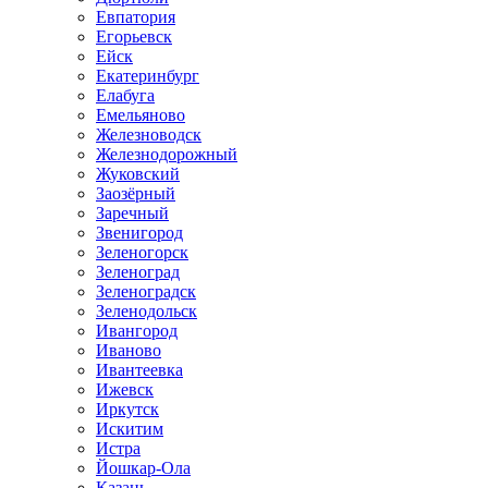
Евпатория
Егорьевск
Ейск
Екатеринбург
Елабуга
Емельяново
Железноводск
Железнодорожный
Жуковский
Заозёрный
Заречный
Звенигород
Зеленогорск
Зеленоград
Зеленоградск
Зеленодольск
Ивангород
Иваново
Ивантеевка
Ижевск
Иркутск
Искитим
Истра
Йошкар-Ола
Казань