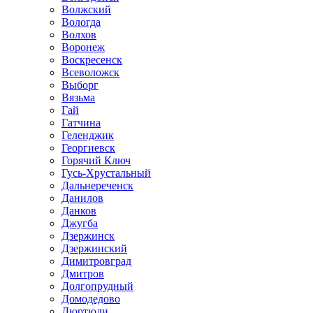
Волжский
Вологда
Волхов
Воронеж
Воскресенск
Всеволожск
Выборг
Вязьма
Гай
Гатчина
Геленджик
Георгиевск
Горячий Ключ
Гусь-Хрустальный
Дальнереченск
Данилов
Данков
Джугба
Дзержинск
Дзержинский
Димитровград
Дмитров
Долгопрудный
Домодедово
Дюртюли