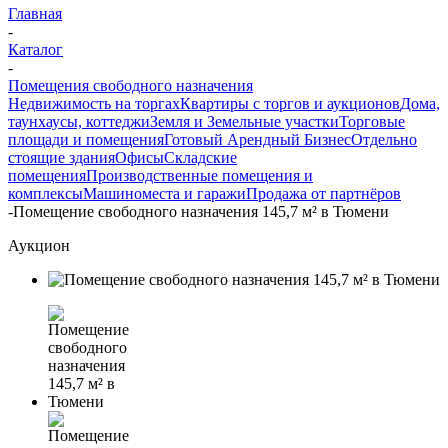
Главная
-
Каталог
-
Помещения свободного назначения
Недвижимость на торгах
Квартиры с торгов и аукционов
Дома,
таунхаусы, коттеджи
Земля и Земельные участки
Торговые
площади и помещения
Готовый Арендный Бизнес
Отдельно
стоящие здания
Офисы
Складские
помещения
Производственные помещения и
комплексы
Машиноместа и гаражи
Продажа от партнёров
-
Помещение свободного назначения 145,7 м² в Тюмени
Аукцион