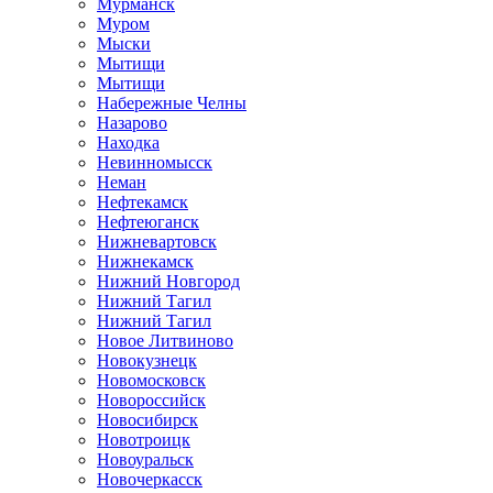
Мурманск
Муром
Мыски
Мытищи
Мытищи
Набережные Челны
Назарово
Находка
Невинномысск
Неман
Нефтекамск
Нефтеюганск
Нижневартовск
Нижнекамск
Нижний Новгород
Нижний Тагил
Нижний Тагил
Новое Литвиново
Новокузнецк
Новомосковск
Новороссийск
Новосибирск
Новотроицк
Новоуральск
Новочеркасск