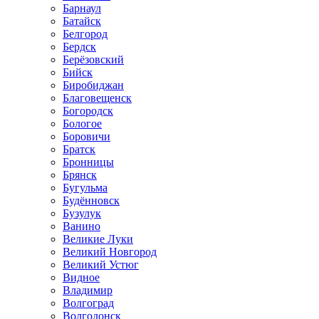
Барнаул
Батайск
Белгород
Бердск
Берёзовский
Бийск
Биробиджан
Благовещенск
Богородск
Бологое
Боровичи
Братск
Бронницы
Брянск
Бугульма
Будённовск
Бузулук
Ванино
Великие Луки
Великий Новгород
Великий Устюг
Видное
Владимир
Волгоград
Волгодонск