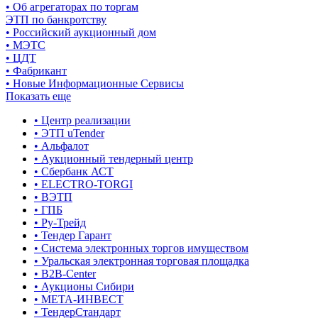
• Об агрегаторах по торгам
ЭТП по банкротству
• Российский аукционный дом
• МЭТС
• ЦДТ
• Фабрикант
• Новые Информационные Сервисы
Показать еще
• Центр реализации
• ЭТП uTender
• Альфалот
• Аукционный тендерный центр
• Сбербанк АСТ
• ELECTRO-TORGI
• ВЭТП
• ГПБ
• Ру-Трейд
• Тендер Гарант
• Система электронных торгов имуществом
• Уральская электронная торговая площадка
• B2B-Center
• Аукционы Сибири
• МЕТА-ИНВЕСТ
• ТендерСтандарт