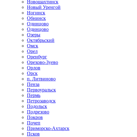
Новошахтинск
Новый Уренгой
Ногинск
Обнинск
Одинцово
Одинцово
Озеры
Октябрьский
Омск
Орел
Оренбург
Орехово-Зуево
Орлов
Орск
п. Литвиново
Пенза
Первоуральск
Пермь
Петрозаводск
Подольск
Подрезово
Покров
Почеп
Приморско-Ахтарск
Псков