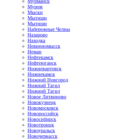
Мурманск
Муром
Мыски
Мытищи
Мытищи
Набережные Челны
Назарово
Находка
Невинномысск
Неман
Нефтекамск
Нефтеюганск
Нижневартовск
Нижнекамск
Нижний Новгород
Нижний Тагил
Нижний Тагил
Новое Литвиново
Новокузнецк
Новомосковск
Новороссийск
Новосибирск
Новотроицк
Новоуральск
Новочеркасск