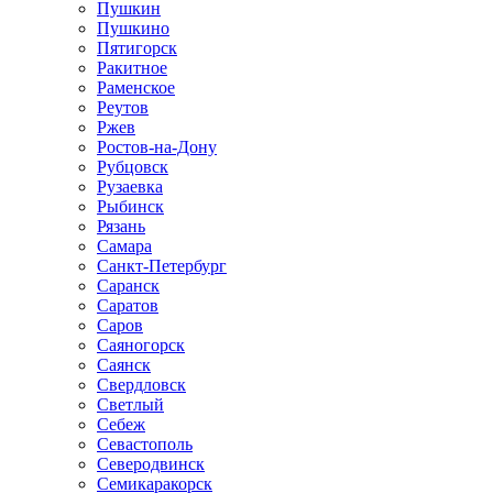
Пушкин
Пушкино
Пятигорск
Ракитное
Раменское
Реутов
Ржев
Ростов-на-Дону
Рубцовск
Рузаевка
Рыбинск
Рязань
Самара
Санкт-Петербург
Саранск
Саратов
Саров
Саяногорск
Саянск
Свердловск
Светлый
Себеж
Севастополь
Северодвинск
Семикаракорск