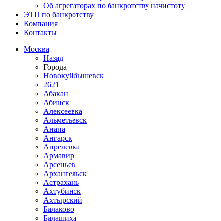
Об агрегаторах по банкротству начистоту
ЭТП по банкротству
Компания
Контакты
Москва
Назад
Города
Новокуйбышевск
2621
Абакан
Абинск
Алексеевка
Альметьевск
Анапа
Ангарск
Апрелевка
Армавир
Арсеньев
Архангельск
Астрахань
Ахтубинск
Ахтырский
Балаково
Балашиха