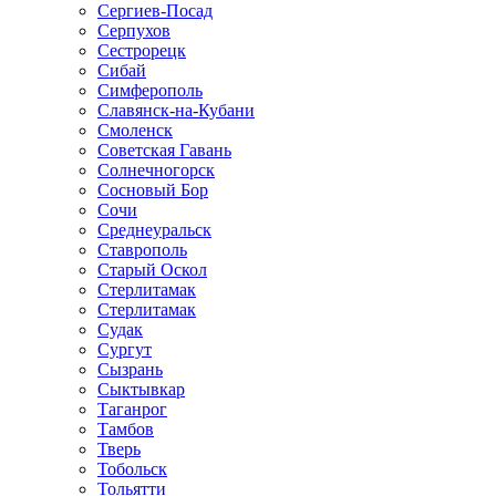
Сергиев-Посад
Серпухов
Сестрорецк
Сибай
Симферополь
Славянск-на-Кубани
Смоленск
Советская Гавань
Солнечногорск
Сосновый Бор
Сочи
Среднеуральск
Ставрополь
Старый Оскол
Стерлитамак
Стерлитамак
Судак
Сургут
Сызрань
Сыктывкар
Таганрог
Тамбов
Тверь
Тобольск
Тольятти