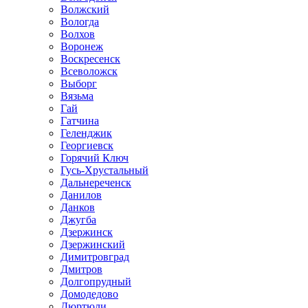
Волжский
Вологда
Волхов
Воронеж
Воскресенск
Всеволожск
Выборг
Вязьма
Гай
Гатчина
Геленджик
Георгиевск
Горячий Ключ
Гусь-Хрустальный
Дальнереченск
Данилов
Данков
Джугба
Дзержинск
Дзержинский
Димитровград
Дмитров
Долгопрудный
Домодедово
Дюртюли