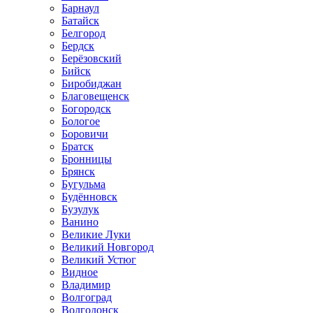
Барнаул
Батайск
Белгород
Бердск
Берёзовский
Бийск
Биробиджан
Благовещенск
Богородск
Бологое
Боровичи
Братск
Бронницы
Брянск
Бугульма
Будённовск
Бузулук
Ванино
Великие Луки
Великий Новгород
Великий Устюг
Видное
Владимир
Волгоград
Волгодонск