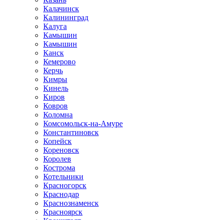
Калачинск
Калининград
Калуга
Камышин
Камышин
Канск
Кемерово
Керчь
Кимры
Кинель
Киров
Ковров
Коломна
Комсомольск-на-Амуре
Константиновск
Копейск
Кореновск
Королев
Кострома
Котельники
Красногорск
Краснодар
Краснознаменск
Красноярск