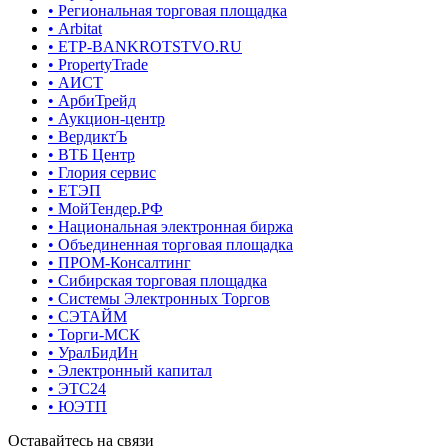
• Региональная торговая площадка
• Arbitat
• ETP-BANKROTSTVO.RU
• PropertyTrade
• АИСТ
• АрбиТрейд
• Аукцион-центр
• ВердиктЪ
• ВТБ Центр
• Глория сервис
• ЕТЭП
• МойТендер.РФ
• Национальная электронная биржа
• Объединенная торговая площадка
• ПРОМ-Консалтинг
• Сибирская торговая площадка
• Системы Электронных Торгов
• СЭТАЙМ
• Торги-МСК
• УралБидИн
• Электронный капитал
• ЭТС24
• ЮЭТП
Оставайтесь на связи