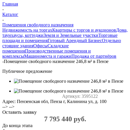
Главная
-
Каталог
-
Помещения свободного назначения
Недвижимость на торгах
Квартиры с торгов и аукционов
Дома,
таунхаусы, коттеджи
Земля и Земельные участки
Торговые
площади и помещения
Готовый Арендный Бизнес
Отдельно
стоящие здания
Офисы
Складские
помещения
Производственные помещения и
комплексы
Машиноместа и гаражи
Продажа от партнёров
-
Помещение свободного назначение 246,8 м² в Пензе
Публичное предложение
Артикул:
3595122
Адрес: Пензенская обл, Пенза г, Калинина ул, д. 100
--> -->
Оставить заявку
7 795 440 руб.
До конца этапа