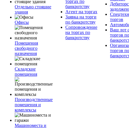
торгах по
Дебиторс
банкротству
Отдельно стоящие
задолжен
Агент на торгах
здания
Спецтехн
Заявка на торги
торгов
по банкротству
Офисы
Автомоб
Сопровождение
Ваш лот 
на торгах по
торгов п
банкротству
банкротс
Помещения
Организа
свободного
торгов п
назначения
банкротс
Складские
помещения
Производственные
помещения и
комплексы
Машиноместа и