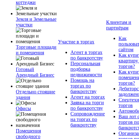
коттеджи
Земля и Земельные
Клиентам и
участки
партнёрам
Как
Участие в торгах
пользова
Торговые площади
сайтом
Агент в торгах
и помещения
Как купи
по банкротству
квартиру
Персональная
торгов?
подборка
Готовый
Как купи
недвижимости
Арендный Бизнес
помещени
Помощь на
торгов?
торгах по
Дебиторс
банкротству
Отдельно стоящие
задолжен
Агент на торгах
здания
Спецтехн
Заявка на торги
торгов
по банкротству
Офисы
Автомоб
Сопровождение
Ваш лот 
на торгах по
торгов п
банкротству
банкротс
Помещения
Организа
свободного
торгов п