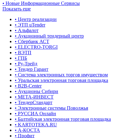
• Новые Информационные Сервисы
Показать еще
• Центр реализации
• ЭТП uTender
• Альфалот
• Аукционный тендерный центр
• Сбербанк АСТ
• ELECTRO-TORGI
• ВЭТП
• ГПБ
• Ру-Трейд
• Тендер Гарант
• Система электронных торгов имуществом
• Уральская электронная торговая площадка
• B2B-Center
• Аукционы Сибири
• МЕТА-ИНВЕСТ
• ТендерСтандарт
• Электронные системы Поволжья
• РУССИА Онлайн
• Балтийская электронная торговая площадка
• KARTOTEKA.RU
• А-КОСТА
• Профит