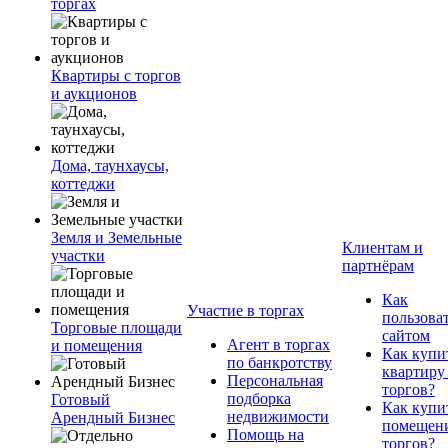
торгах
Квартиры с торгов
и аукционов
Дома, таунхаусы,
коттеджи
Земля и Земельные
Клиентам и
участки
партнёрам
Как
Участие в торгах
пользова
Торговые площади
сайтом
Агент в торгах
и помещения
Как купи
по банкротству
квартиру
Персональная
торгов?
подборка
Готовый
Как купи
недвижимости
Арендный Бизнес
помещени
Помощь на
торгов?