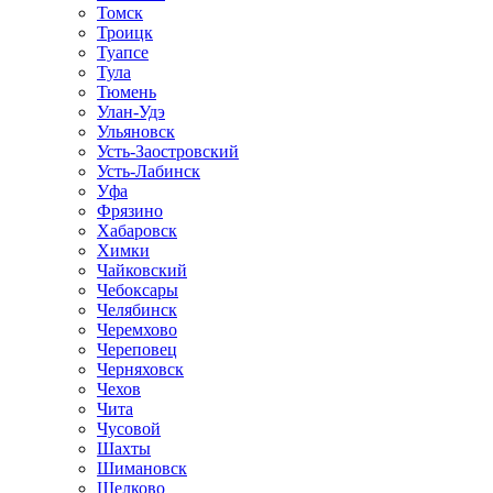
Томск
Троицк
Туапсе
Тула
Тюмень
Улан-Удэ
Ульяновск
Усть-Заостровский
Усть-Лабинск
Уфа
Фрязино
Хабаровск
Химки
Чайковский
Чебоксары
Челябинск
Черемхово
Череповец
Черняховск
Чехов
Чита
Чусовой
Шахты
Шимановск
Щелково