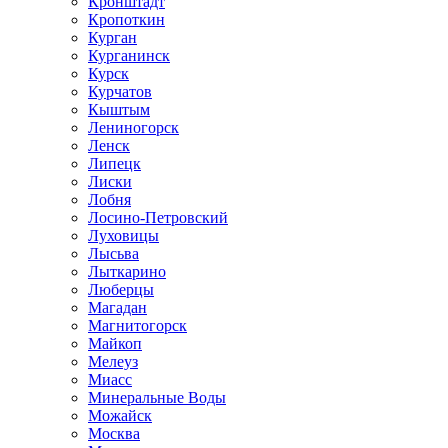
Кронштадт
Кропоткин
Курган
Курганинск
Курск
Курчатов
Кыштым
Лениногорск
Ленск
Липецк
Лиски
Лобня
Лосино-Петровский
Луховицы
Лысьва
Лыткарино
Люберцы
Магадан
Магнитогорск
Майкоп
Мелеуз
Миасс
Минеральные Воды
Можайск
Москва