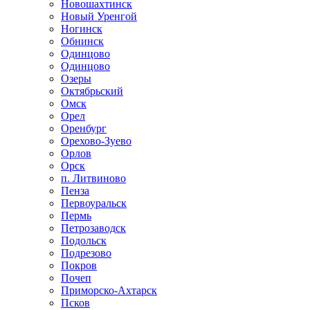
Новошахтинск
Новый Уренгой
Ногинск
Обнинск
Одинцово
Одинцово
Озеры
Октябрьский
Омск
Орел
Оренбург
Орехово-Зуево
Орлов
Орск
п. Литвиново
Пенза
Первоуральск
Пермь
Петрозаводск
Подольск
Подрезово
Покров
Почеп
Приморско-Ахтарск
Псков