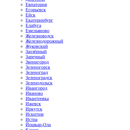
Евпатория
Егорьевск
Ейск
Екатеринбург
Елабуга
Емельяново
Железноводск
Железнодорожный
Жуковский
Заозёрный
Заречный
Звенигород
Зеленогорск
Зеленоград
Зеленоградск
Зеленодольск
Ивангород
Иваново
Ивантеевка
Ижевск
Иркутск
Искитим
Истра
Йошкар-Ола
Казань