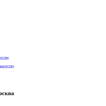
тству
кротству
осква