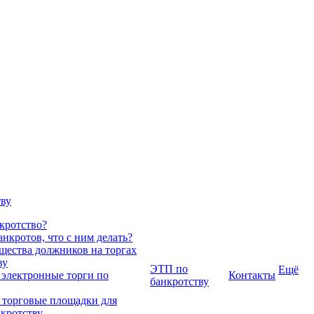
тву
нкротство?
нкротов, что с ним делать?
ества должников на торгах
ву
ЭТП по
Ещё
 электронные торги по
Контакты
банкротству
 торговые площадки для
нкротству