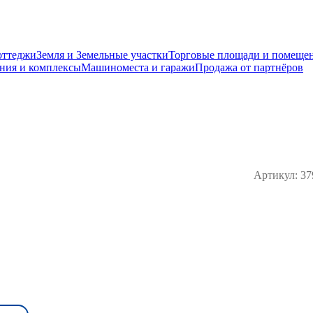
оттеджи
Земля и Земельные участки
Торговые площади и помеще
ния и комплексы
Машиноместа и гаражи
Продажа от партнёров
Артикул:
37