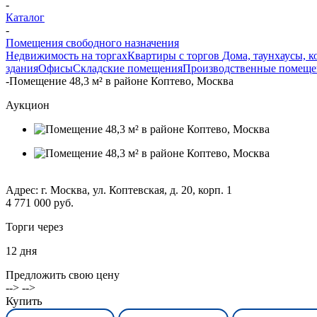
-
Каталог
-
Помещения свободного назначения
Недвижимость на торгах
Квартиры с торгов
Дома, таунхаусы, к
здания
Офисы
Складские помещения
Производственные помеще
-
Помещение 48,3 м² в районе Коптево, Москва
Аукцион
Адрес: г. Москва, ул. Коптевская, д. 20, корп. 1
4 771 000 руб.
Торги через
12
дня
Предложить свою цену
--> -->
Купить