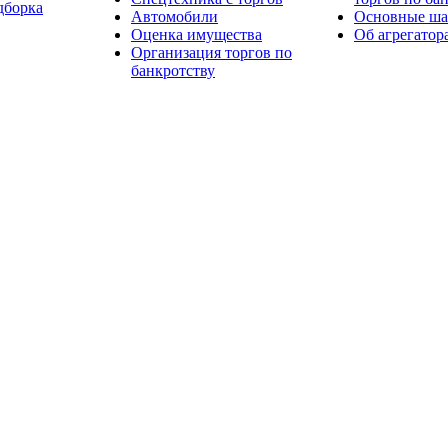
дборка
Автомобили
Основные шаг
Оценка имущества
Об агрегатор
Организация торгов по
банкротству