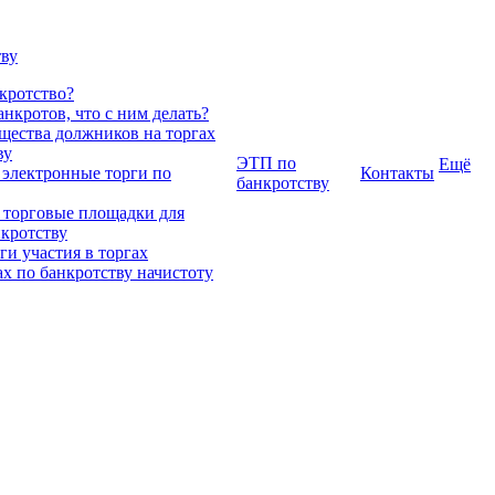
тву
нкротство?
нкротов, что с ним делать?
ества должников на торгах
ву
ЭТП по
Ещё
 электронные торги по
Контакты
банкротству
 торговые площадки для
нкротству
и участия в торгах
ах по банкротству начистоту