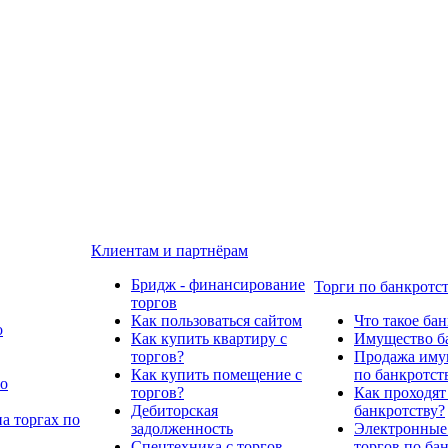
Клиентам и партнёрам
Бридж - финансирование
Торги по банкротс
торгов
Как пользоваться сайтом
Что такое ба
о
Как купить квартиру с
Имущество ба
торгов?
Продажа имущ
Как купить помещение с
по банкротст
по
торгов?
Как проходят
Дебиторская
банкротству?
а торгах по
задолженность
Электронные
Спецтехника с торгов
торгов по ба