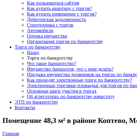
Как пользоваться сайтом
Как купить квартиру с торгов?
Как купить помещение с торгов?
Дебиторская задолженность
Спецтехника с торгов
Автомобили
Оценка имущества
Организация торгов по банкротству
Торги по банкротству
Назад
Торги по банкротству
Что такое банкротство?
Имущество банкротов, что с ним делать?
Продажа имущества должников на торгах по банкро
Как проходят электронные торги по банкротству?
Электронные торговые площадки для торгов по бан
Основные шаги участия в торгах
Об агрегаторах по банкротству начистоту
ЭТП по банкротству
Контакты
Помещение 48,3 м² в районе Коптево, М
Главная