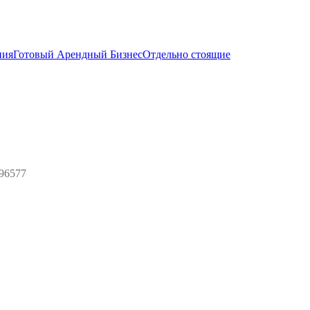
ния
Готовый Арендный Бизнес
Отдельно стоящие
96577