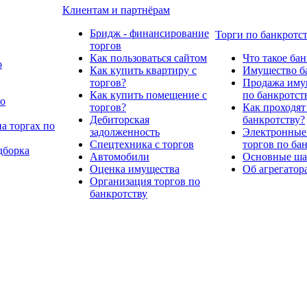
Клиентам и партнёрам
Бридж - финансирование
Торги по банкротс
торгов
Как пользоваться сайтом
Что такое ба
о
Как купить квартиру с
Имущество ба
торгов?
Продажа имущ
Как купить помещение с
по банкротст
по
торгов?
Как проходят
Дебиторская
банкротству?
а торгах по
задолженность
Электронные
Спецтехника с торгов
торгов по ба
дборка
Автомобили
Основные шаг
Оценка имущества
Об агрегатор
Организация торгов по
банкротству