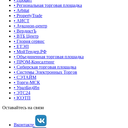
• Профит
• Региональная торговая площадка
• Arbitat
• PropertyTrade
• АИСТ
• Аукцион-центр
• ВердиктЪ
• ВТБ Центр
• Глория сервис
• ЕТЭП
• МойТендер.РФ
• Объединенная торговая площадка
• ПРОМ-Консалтинг
• Сибирская торговая площадка
• Системы Электронных Торгов
• СЭТАЙМ
• Торги-МСК
• УралБидИн
• ЭТС24
• ЮЭТП
Оставайтесь на связи
Вконтакте