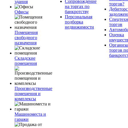
Сопровождение
здания
торгов?
на торгах по
Дебиторс
банкротству
Офисы
задолжен
Персональная
Спецтехн
подборка
торгов
недвижимости
Автомоб
Помещения
Оценка
свободного
имущест
назначения
Организа
торгов п
банкротс
Складские
помещения
Производственные
помещения и
комплексы
Машиноместа и
гаражи