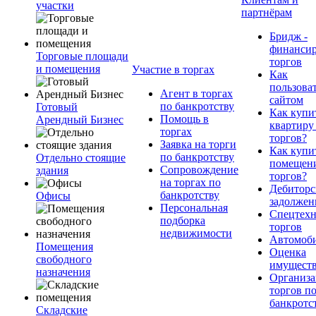
участки
партнёрам
Бридж -
финанси
Торговые площади
торгов
и помещения
Участие в торгах
Как
пользова
Агент в торгах
сайтом
по банкротству
Готовый
Как купи
Помощь в
Арендный Бизнес
квартиру
торгах
торгов?
Заявка на торги
Как купи
по банкротству
Отдельно стоящие
помещени
Сопровождение
здания
торгов?
на торгах по
Дебиторс
банкротству
Офисы
задолжен
Персональная
Спецтехн
подборка
торгов
недвижимости
Автомоб
Помещения
Оценка
свободного
имущест
назначения
Организа
торгов п
банкротс
Складские