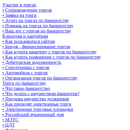
Участие в торгах
• Сопровождение торгов
• Заявка на торги
• Агент на торгах по банкротству
• Помощь на торгах по банкротству
• Ваш лот с торгов по банкротству
Клиентам и партнёрам
• Как пользоваться сайтом
• Бридж - финансирование торгов
• Как купить квартиру с торгов по банкротству
• Как купить помещение с торгов по банкротству
• Дебиторская задолженность
• Спецтехника с торгов
• Автомобиль с торгов
• Организация торгов по банкротству
Торги по банкротству
• Что такое банкротство
• Что делать с имуществом банкротов?
• Продажа имущества должников
• Как проходят электронные торги
• Электронные торговые площадки
• Российский аукционный дом
• МЭТС
• ЦДТ