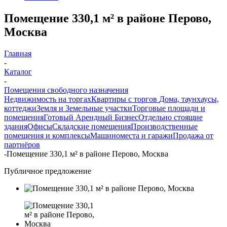
Помещение 330,1 м² в районе Перово,
Москва
Главная
-
Каталог
-
Помещения свободного назначения
Недвижимость на торгах
Квартиры с торгов
Дома, таунхаусы,
коттеджи
Земля и Земельные участки
Торговые площади и
помещения
Готовый Арендный Бизнес
Отдельно стоящие
здания
Офисы
Складские помещения
Производственные
помещения и комплексы
Машиноместа и гаражи
Продажа от
партнёров
-
Помещение 330,1 м² в районе Перово, Москва
Публичное предложение