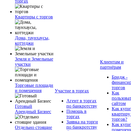
торгах
Квартиры с торгов
Дома, таунхаусы,
коттеджи
Земля и Земельные
Клиентам и
участки
партнёрам
Бридж -
финанси
Торговые площади
торгов
и помещения
Участие в торгах
Как
пользова
Агент в торгах
сайтом
по банкротству
Готовый
Как купи
Помощь в
Арендный Бизнес
квартиру
торгах
торгов?
Заявка на торги
Как купи
по банкротству
Отдельно стоящие
помещени