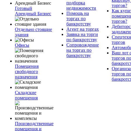
квартиру
подборка
торгов?
недвижимости
Готовый
Как купи
Помощь на
Арендный Бизнес
помещени
торгах по
торгов?
банкротству
Дебиторс
Агент на торгах
Отдельно стоящие
задолжен
Заявка на торги
здания
Спецтехн
по банкротству
торгов
Сопровождение
Офисы
Автомоб
на торгах по
Ваш лот 
банкротству
торгов п
банкротс
Помещения
Организа
свободного
торгов п
назначения
банкротс
Складские
помещения
Производственные
помещения и