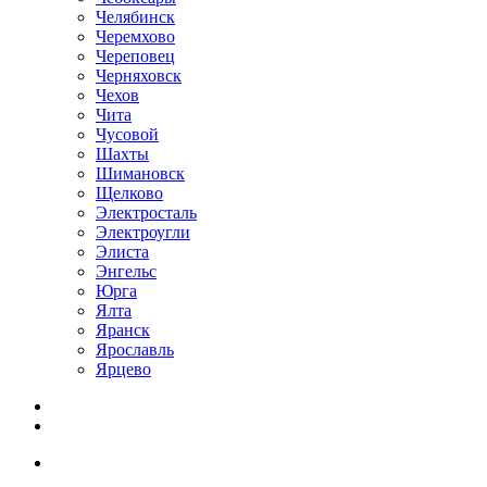
Челябинск
Черемхово
Череповец
Черняховск
Чехов
Чита
Чусовой
Шахты
Шимановск
Щелково
Электросталь
Электроугли
Элиста
Энгельс
Юрга
Ялта
Яранск
Ярославль
Ярцево