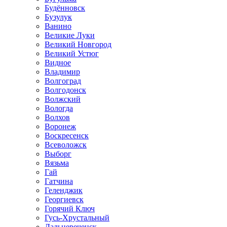
Будённовск
Бузулук
Ванино
Великие Луки
Великий Новгород
Великий Устюг
Видное
Владимир
Волгоград
Волгодонск
Волжский
Вологда
Волхов
Воронеж
Воскресенск
Всеволожск
Выборг
Вязьма
Гай
Гатчина
Геленджик
Георгиевск
Горячий Ключ
Гусь-Хрустальный
Дальнереченск