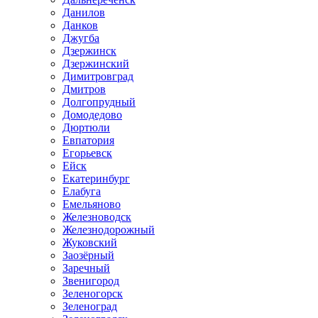
Данилов
Данков
Джугба
Дзержинск
Дзержинский
Димитровград
Дмитров
Долгопрудный
Домодедово
Дюртюли
Евпатория
Егорьевск
Ейск
Екатеринбург
Елабуга
Емельяново
Железноводск
Железнодорожный
Жуковский
Заозёрный
Заречный
Звенигород
Зеленогорск
Зеленоград