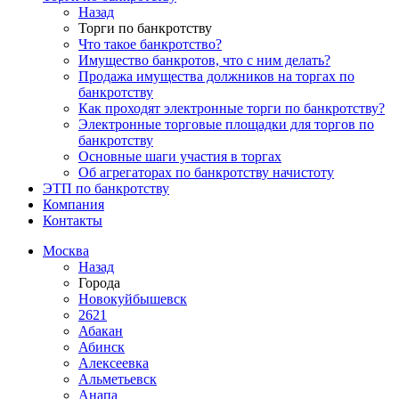
Назад
Торги по банкротству
Что такое банкротство?
Имущество банкротов, что с ним делать?
Продажа имущества должников на торгах по
банкротству
Как проходят электронные торги по банкротству?
Электронные торговые площадки для торгов по
банкротству
Основные шаги участия в торгах
Об агрегаторах по банкротству начистоту
ЭТП по банкротству
Компания
Контакты
Москва
Назад
Города
Новокуйбышевск
2621
Абакан
Абинск
Алексеевка
Альметьевск
Анапа