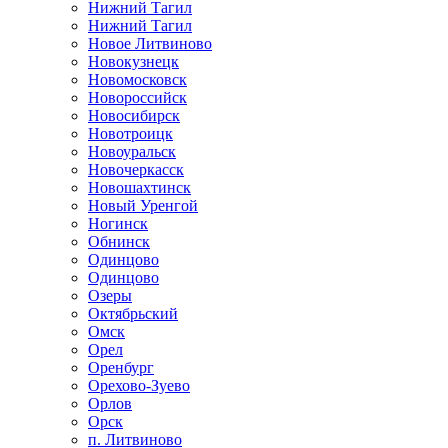
Нижний Тагил
Нижний Тагил
Новое Литвиново
Новокузнецк
Новомосковск
Новороссийск
Новосибирск
Новотроицк
Новоуральск
Новочеркасск
Новошахтинск
Новый Уренгой
Ногинск
Обнинск
Одинцово
Одинцово
Озеры
Октябрьский
Омск
Орел
Оренбург
Орехово-Зуево
Орлов
Орск
п. Литвиново