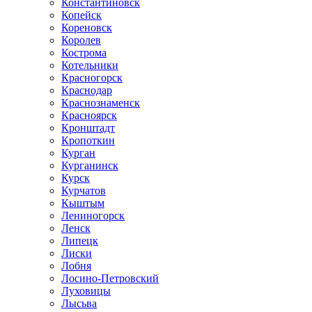
Константиновск
Копейск
Кореновск
Королев
Кострома
Котельники
Красногорск
Краснодар
Краснознаменск
Красноярск
Кронштадт
Кропоткин
Курган
Курганинск
Курск
Курчатов
Кыштым
Лениногорск
Ленск
Липецк
Лиски
Лобня
Лосино-Петровский
Луховицы
Лысьва