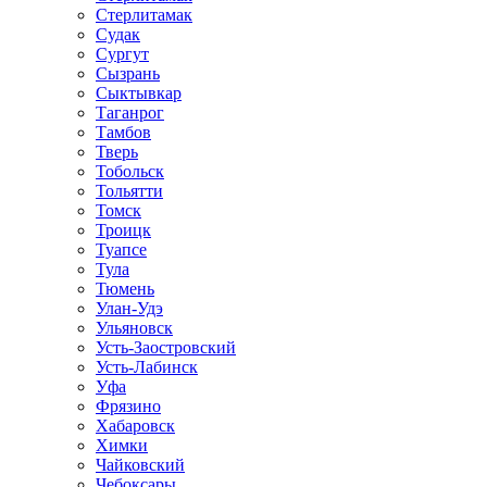
Стерлитамак
Судак
Сургут
Сызрань
Сыктывкар
Таганрог
Тамбов
Тверь
Тобольск
Тольятти
Томск
Троицк
Туапсе
Тула
Тюмень
Улан-Удэ
Ульяновск
Усть-Заостровский
Усть-Лабинск
Уфа
Фрязино
Хабаровск
Химки
Чайковский
Чебоксары