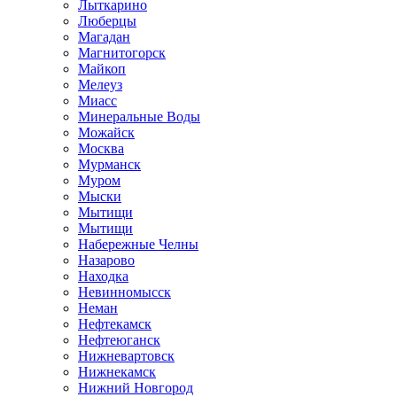
Лыткарино
Люберцы
Магадан
Магнитогорск
Майкоп
Мелеуз
Миасс
Минеральные Воды
Можайск
Москва
Мурманск
Муром
Мыски
Мытищи
Мытищи
Набережные Челны
Назарово
Находка
Невинномысск
Неман
Нефтекамск
Нефтеюганск
Нижневартовск
Нижнекамск
Нижний Новгород