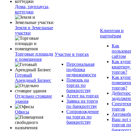
Дома, таунхаусы,
коттеджи
Земля и Земельные
Клиентам и
участки
партнёрам
Как
пользова
Торговые площади
Участие в торгах
сайтом
и помещения
Как купи
Персональная
квартиру
подборка
торгов?
недвижимости
Готовый
Как купи
Помощь на
Арендный Бизнес
помещени
торгах по
торгов?
банкротству
Дебиторс
Агент на торгах
Отдельно стоящие
задолжен
Заявка на торги
здания
Спецтехн
по банкротству
торгов
Сопровождение
Офисы
Автомоб
на торгах по
Ваш лот 
банкротству
торгов п
банкротс