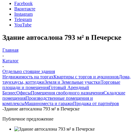
Facebook
Вконтакте
Instagram
Telegram
YouTube
Здание автосалона 793 м² в Печерске
Главная
-
Каталог
-
Отдельно стоящие здания
Недвижимость на торгах
Квартиры с торгов и аукционов
Дома,
таунхаусы, коттеджи
Земля и Земельные участки
Торговые
площади и помещения
Готовый Арендный
Бизнес
Офисы
Помещения свободного назначения
Складские
помещения
Производственные помещения и
комплексы
Машиноместа и гаражи
Продажа от партнёров
-
Здание автосалона 793 м² в Печерске
Публичное предложение