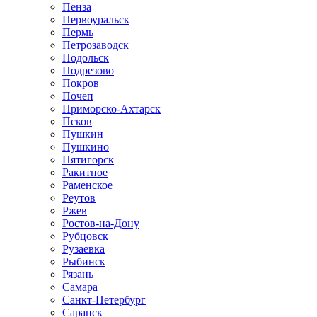
Пенза
Первоуральск
Пермь
Петрозаводск
Подольск
Подрезово
Покров
Почеп
Приморско-Ахтарск
Псков
Пушкин
Пушкино
Пятигорск
Ракитное
Раменское
Реутов
Ржев
Ростов-на-Дону
Рубцовск
Рузаевка
Рыбинск
Рязань
Самара
Санкт-Петербург
Саранск