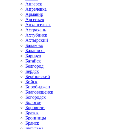
Ангарск
Апрелевка
Армавир
Арсеньев
Архангельск
Астрахань
Ахтубинск
Ахтырский
Балаково
Балашиха
Барнаул
Батайск
Белгород
Бердск
Берёзовский
Бийск
Биробиджан
Благовещенск
Богородск
Бологое
Боровичи
Братск
Бронницы
Брянск
Бугульма