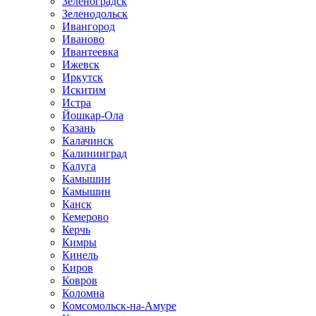
Зеленоградск
Зеленодольск
Ивангород
Иваново
Ивантеевка
Ижевск
Иркутск
Искитим
Истра
Йошкар-Ола
Казань
Калачинск
Калининград
Калуга
Камышин
Камышин
Канск
Кемерово
Керчь
Кимры
Кинель
Киров
Ковров
Коломна
Комсомольск-на-Амуре