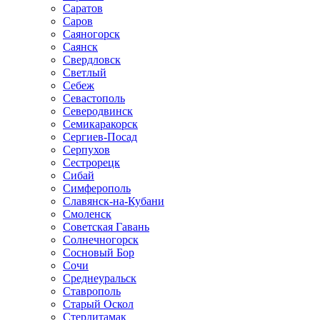
Саратов
Саров
Саяногорск
Саянск
Свердловск
Светлый
Себеж
Севастополь
Северодвинск
Семикаракорск
Сергиев-Посад
Серпухов
Сестрорецк
Сибай
Симферополь
Славянск-на-Кубани
Смоленск
Советская Гавань
Солнечногорск
Сосновый Бор
Сочи
Среднеуральск
Ставрополь
Старый Оскол
Стерлитамак