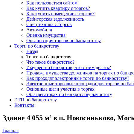
Как пользоваться сайтом
Как купить квартиру с торгов?
Как купить помещение с торгов?
Дебиторская задолженность
Спецтехника с торгов
Автомобили
Оценка имущества
Организация торгов по банкротству
Торги по банкротству
Назад
Торги по банкротству
Что такое банкротство?
Имущество банкротов, что с ним делать?
Продажа имущества должников на торгах по банкро
Как проходят электронные торги по банкротству?
Электронные торговые площадки для торгов по бан
Основные шаги участия в торгах
Об агрегаторах по банкротству начистоту
ЭТП по банкротству
Контакты
Здание 4 055 м² в п. Новосиньково, Мос
Главная