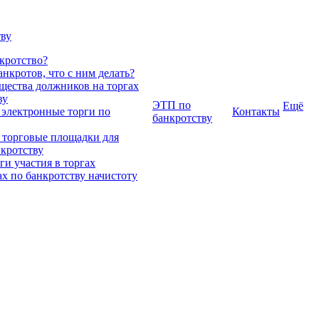
тву
нкротство?
нкротов, что с ним делать?
ества должников на торгах
ву
ЭТП по
Ещё
 электронные торги по
Контакты
банкротству
 торговые площадки для
нкротству
и участия в торгах
ах по банкротству начистоту