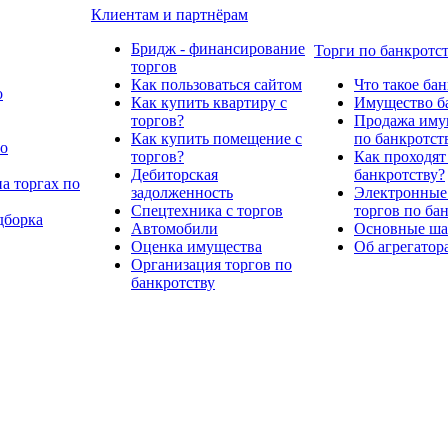
Клиентам и партнёрам
Бридж - финансирование
Торги по банкротс
торгов
Как пользоваться сайтом
Что такое ба
о
Как купить квартиру с
Имущество ба
торгов?
Продажа имущ
Как купить помещение с
по банкротст
по
торгов?
Как проходят
Дебиторская
банкротству?
а торгах по
задолженность
Электронные
Спецтехника с торгов
торгов по ба
дборка
Автомобили
Основные шаг
Оценка имущества
Об агрегатор
Организация торгов по
банкротству