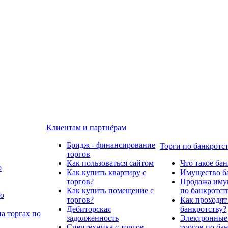
Клиентам и партнёрам
Бридж - финансирование
Торги по банкротс
торгов
Как пользоваться сайтом
Что такое ба
о
Как купить квартиру с
Имущество ба
торгов?
Продажа имущ
Как купить помещение с
по банкротст
по
торгов?
Как проходят
Дебиторская
банкротству?
а торгах по
задолженность
Электронные
Спецтехника с торгов
торгов по ба