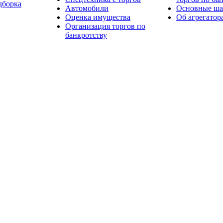
дборка
Автомобили
Основные шаг
Оценка имущества
Об агрегатор
Организация торгов по
банкротству