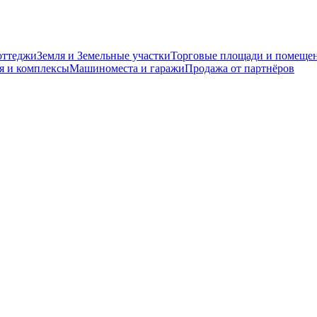
оттеджи
Земля и Земельные участки
Торговые площади и помеще
я и комплексы
Машиноместа и гаражи
Продажа от партнёров