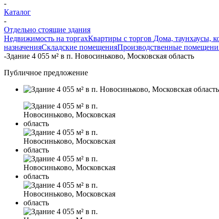
-
Каталог
-
Отдельно стоящие здания
Недвижимость на торгах
Квартиры с торгов
Дома, таунхаусы, к
назначения
Складские помещения
Производственные помещени
-
Здание 4 055 м² в п. Новосиньково, Московская область
Публичное предложение