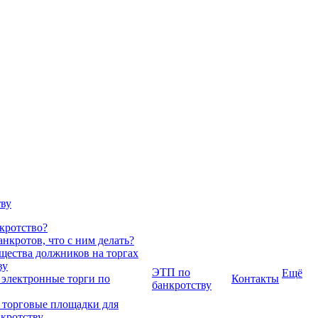
тву
нкротство?
нкротов, что с ним делать?
ества должников на торгах
ву
ЭТП по
Ещё
 электронные торги по
Контакты
банкротству
 торговые площадки для
нкротству