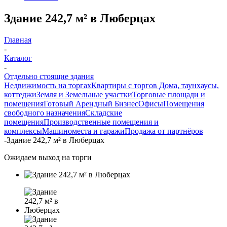
Здание 242,7 м² в Люберцах
Главная
-
Каталог
-
Отдельно стоящие здания
Недвижимость на торгах
Квартиры с торгов
Дома, таунхаусы,
коттеджи
Земля и Земельные участки
Торговые площади и
помещения
Готовый Арендный Бизнес
Офисы
Помещения
свободного назначения
Складские
помещения
Производственные помещения и
комплексы
Машиноместа и гаражи
Продажа от партнёров
-
Здание 242,7 м² в Люберцах
Ожидаем выход на торги