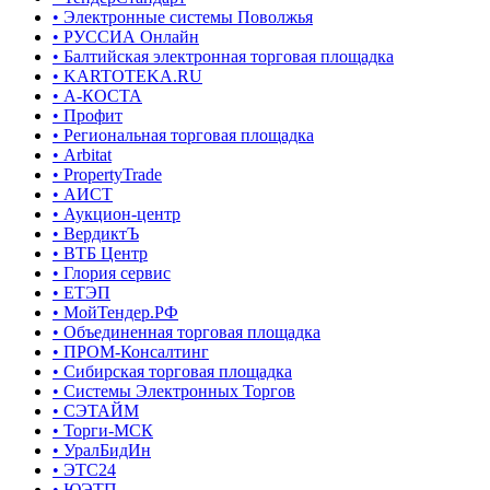
• Электронные системы Поволжья
• РУССИА Онлайн
• Балтийская электронная торговая площадка
• KARTOTEKA.RU
• А-КОСТА
• Профит
• Региональная торговая площадка
• Arbitat
• PropertyTrade
• АИСТ
• Аукцион-центр
• ВердиктЪ
• ВТБ Центр
• Глория сервис
• ЕТЭП
• МойТендер.РФ
• Объединенная торговая площадка
• ПРОМ-Консалтинг
• Сибирская торговая площадка
• Системы Электронных Торгов
• СЭТАЙМ
• Торги-МСК
• УралБидИн
• ЭТС24
• ЮЭТП