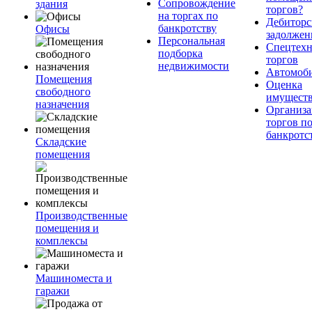
Сопровождение
здания
торгов?
на торгах по
Дебиторс
банкротству
Офисы
задолжен
Персональная
Спецтехн
подборка
торгов
недвижимости
Автомоб
Помещения
Оценка
свободного
имущест
назначения
Организа
торгов п
банкротс
Складские
помещения
Производственные
помещения и
комплексы
Машиноместа и
гаражи