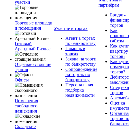
участки
партнёрам
Бридж -
финанси
Торговые площади
торгов
и помещения
Участие в торгах
Как
пользова
Агент в торгах
сайтом
по банкротству
Готовый
Как купи
Помощь в
Арендный Бизнес
квартиру
торгах
торгов?
Заявка на торги
Как купи
по банкротству
Отдельно стоящие
помещени
Сопровождение
здания
торгов?
на торгах по
Дебиторс
банкротству
Офисы
задолжен
Персональная
Спецтехн
подборка
торгов
недвижимости
Автомоб
Помещения
Оценка
свободного
имущест
назначения
Организа
торгов п
банкротс
Складские