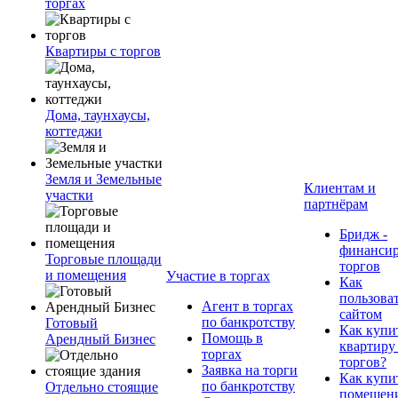
торгах
Квартиры с торгов
Дома, таунхаусы,
коттеджи
Земля и Земельные
Клиентам и
участки
партнёрам
Бридж -
финанси
Торговые площади
торгов
и помещения
Участие в торгах
Как
пользова
Агент в торгах
сайтом
по банкротству
Готовый
Как купи
Помощь в
Арендный Бизнес
квартиру
торгах
торгов?
Заявка на торги
Как купи
по банкротству
Отдельно стоящие
помещени