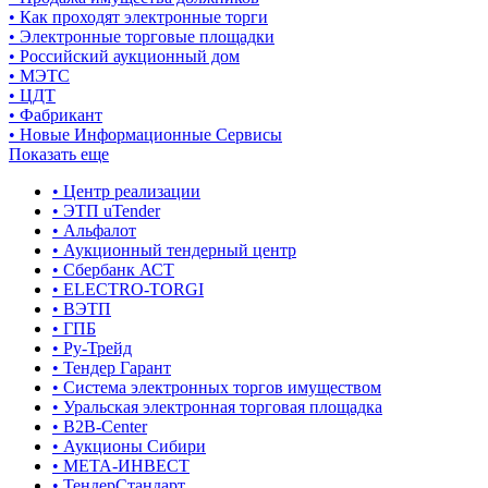
• Как проходят электронные торги
• Электронные торговые площадки
• Российский аукционный дом
• МЭТС
• ЦДТ
• Фабрикант
• Новые Информационные Сервисы
Показать еще
• Центр реализации
• ЭТП uTender
• Альфалот
• Аукционный тендерный центр
• Сбербанк АСТ
• ELECTRO-TORGI
• ВЭТП
• ГПБ
• Ру-Трейд
• Тендер Гарант
• Система электронных торгов имуществом
• Уральская электронная торговая площадка
• B2B-Center
• Аукционы Сибири
• МЕТА-ИНВЕСТ
• ТендерСтандарт