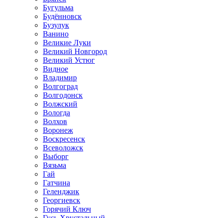
Бугульма
Будённовск
Бузулук
Ванино
Великие Луки
Великий Новгород
Великий Устюг
Видное
Владимир
Волгоград
Волгодонск
Волжский
Вологда
Волхов
Воронеж
Воскресенск
Всеволожск
Выборг
Вязьма
Гай
Гатчина
Геленджик
Георгиевск
Горячий Ключ
Гусь-Хрустальный