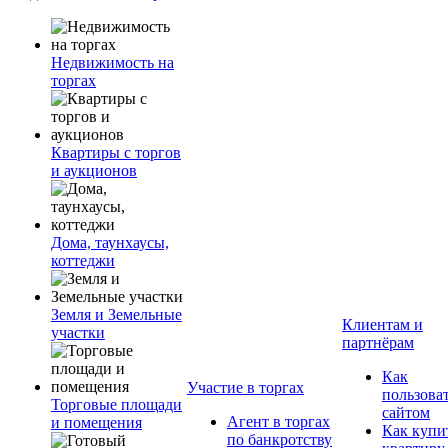
Недвижимость на
торгах
Квартиры с торгов
и аукционов
Дома, таунхаусы,
коттеджи
Земля и Земельные
Клиентам и
участки
партнёрам
Как
Участие в торгах
пользова
Торговые площади
сайтом
Агент в торгах
и помещения
Как купи
по банкротству