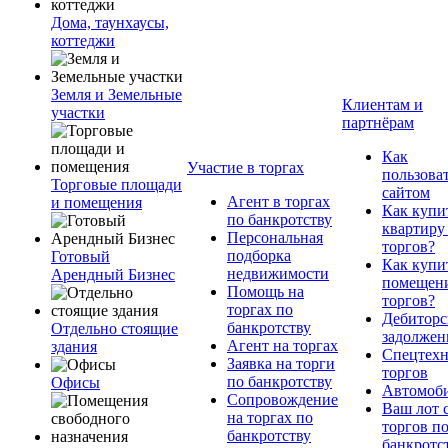
Дома, таунхаусы,
коттеджи
Земля и Земельные
Клиентам и
участки
партнёрам
Как
Участие в торгах
пользова
Торговые площади
сайтом
Агент в торгах
и помещения
Как купи
по банкротству
квартиру
Персональная
торгов?
подборка
Готовый
Как купи
недвижимости
Арендный Бизнес
помещени
Помощь на
торгов?
торгах по
Дебиторс
банкротству
Отдельно стоящие
задолжен
Агент на торгах
здания
Спецтехн
Заявка на торги
торгов
по банкротству
Офисы
Автомоб
Сопровождение
Ваш лот 
на торгах по
торгов п
банкротству
банкротс