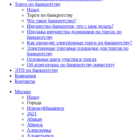
Торги по банкротству
Назад
Торги по банкротству
Что такое банкротство?
Имущество банкротов, что с ним делать?
Продажа имущества должников на торгах по
банкротству
Как проходят электронные торги по банкротству?
Электронные торговые площадки для торгов по
банкротству
Основные шаги участия в торгах
Об агрегаторах по банкротству начистоту
ЭТП по банкротству
Компания
Контакты
Москва
Назад
Города
Новокуйбышевск
2621
Абакан
Абинск
Алексеевка
Альметьевск