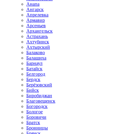
Анапа
Ангарск
Апрелевка
Армавир
Арсеньев
Архангельск
Астрахань
Ахтубинск
Ахтырский
Балаково
Балашиха
Барнаул
Батайск
Белгород
Бердск
Берёзовский
Бийск
Биробиджан
Благовещенск
Богородск
Бологое
Боровичи
Братск
Бронницы
Брянск