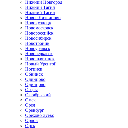
Нижний Новгород
Нижний Тагил
Нижний Тагил
Новое Литвиново
Новокузнецк
Новомосковск
Новороссийск
Новосибирск
Новотроицк
Новоуральск
Новочеркасск
Новошахтинск
Новый Уренгой
Ногинск
Обнинск
Одинцово
Одинцово
Озеры
Октябрьский
Омск
Орел
Оренбург
Орехово-Зуево
Орлов
Орск