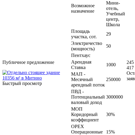
Мини-
Возможное
отель,
назначение
Учебный
центр,
Школа
Площадь
29
участка, сот.
Электричество
50
(мощность)
Пентхаус
Арендная
Публичное предложение
245
1000
Ставка
417 
Ост
МАП -
зая
Месячный
250000
Быстрый просмотр
арендный поток
ПВД -
Потенциальный
3000000
валовый доход
МОП
Коридорный
30%
коэффициент
OPEX
Операционные
15%