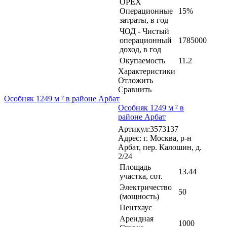
OPEX
Операционные
15%
затраты, в год
ЧОД - Чистый
операционный
1785000
доход, в год
Окупаемость
11.2
Характеристики
Отложить
Сравнить
Особняк 1249 м ² в районе Арбат
Особняк 1249 м ² в
районе Арбат
Артикул:3573137
Адрес: г. Москва, р-н
Арбат, пер. Калошин, д.
2/24
Площадь
13.44
участка, сот.
Электричество
50
(мощность)
Пентхаус
Арендная
1000