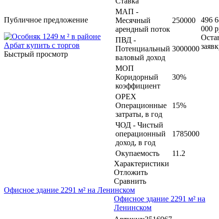
Ставка
МАП -
Публичное предложение
496 
Месячный
250000
000 р
арендный поток
Оста
ПВД -
заявк
Потенциальный
3000000
Быстрый просмотр
валовый доход
МОП
Коридорный
30%
коэффициент
OPEX
Операционные
15%
затраты, в год
ЧОД - Чистый
операционный
1785000
доход, в год
Окупаемость
11.2
Характеристики
Отложить
Сравнить
Офисное здание 2291 м² на Ленинском
Офисное здание 2291 м² на
Ленинском