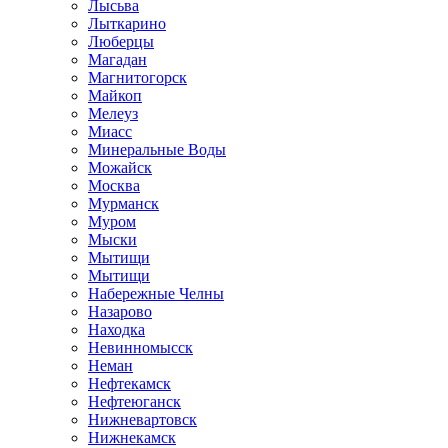
Лысьва
Лыткарино
Люберцы
Магадан
Магнитогорск
Майкоп
Мелеуз
Миасс
Минеральные Воды
Можайск
Москва
Мурманск
Муром
Мыски
Мытищи
Мытищи
Набережные Челны
Назарово
Находка
Невинномысск
Неман
Нефтекамск
Нефтеюганск
Нижневартовск
Нижнекамск