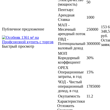
50
(мощность)
Пентхаус
Арендная
1000
Ставка
МАП -
153 6
Публичное предложение
Месячный
250000
348,5
арендный поток
руб.
ПВД -
Оста
Потенциальный
3000000
заявк
Быстрый просмотр
валовый доход
МОП
Коридорный
30%
коэффициент
OPEX
Операционные
15%
затраты, в год
ЧОД - Чистый
операционный
1785000
доход, в год
Окупаемость
11.2
Характеристики
Отложить