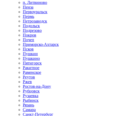
п. Литвиново
Пенза
Первоуральск
Пермь
Петрозаводск
Подольск
Подрезово
Покров
Почеп
Приморско-Ахтарск
Псков
Пушкин
Пушкино
Пятигорск
Ракитное
Раменское
Реутов
Ржев
Ростов-на-Дону
Рубцовск
Рузаевка
Рыбинск
Рязань
Самара
Санкт-Петербург