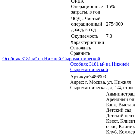
OPEX
Операционные
15%
затраты, в год
ЧОД - Чистый
операционный
2754000
доход, в год
Окупаемость
7.3
Характеристики
Отложить
Сравнить
Особняк 3181 м² на Нижней Сыромятнической
Особняк 3181 м² на Нижней
Сыромятнической
Артикул:3486903
Адрес: г. Москва, ул. Нижняя
Сыромятническая, д. 1/4, строе
Администрац
Арендный биз
Банк, Выстав
Детский сад,
Детский цент
Квест, Клиен
офис, Клиник
Клуб, Коммер