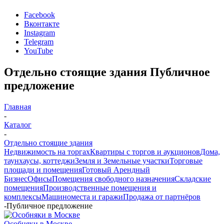
Facebook
Вконтакте
Instagram
Telegram
YouTube
Отдельно стоящие здания Публичное
предложение
Главная
-
Каталог
-
Отдельно стоящие здания
Недвижимость на торгах
Квартиры с торгов и аукционов
Дома,
таунхаусы, коттеджи
Земля и Земельные участки
Торговые
площади и помещения
Готовый Арендный
Бизнес
Офисы
Помещения свободного назначения
Складские
помещения
Производственные помещения и
комплексы
Машиноместа и гаражи
Продажа от партнёров
-
Публичное предложение
Особняки в Москве