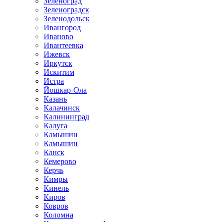
Зеленоград
Зеленоградск
Зеленодольск
Ивангород
Иваново
Ивантеевка
Ижевск
Иркутск
Искитим
Истра
Йошкар-Ола
Казань
Калачинск
Калининград
Калуга
Камышин
Камышин
Канск
Кемерово
Керчь
Кимры
Кинель
Киров
Ковров
Коломна