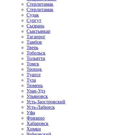
Стерлитамак
Стерлитамак
Судак
Сургут
Сызрань
Сыктывкар
Таганрог
Тамбов
Тверь
Тобольск
Тольятти
Томск
Троицк
Туапсе
Тула
Тюмень
Улан-Удэ
Ульяновск
Усть-Заостровский
Усть-Лабинск
Уфа
Фрязино
Хабаровск
Химки
Чайковский