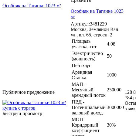
Сравнить
Особняк на Таганке 1023 м²
Особняк на Таганке 1023
м²
Артикул:3481229
Москва, Земляной Вал
ул., вл. 65, строен. 2
Площадь
4.08
участка, сот.
Электричество
50
(мощность)
Пентхаус
Арендная
1000
Ставка
МАП -
Месячный
250000
Публичное предложение
128 
арендный поток
784 р
ПВД -
Оста
Потенциальный
3000000
заявк
валовый доход
Быстрый просмотр
МОП
Коридорный
30%
коэффициент