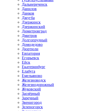
Дальнереченск
Данилов
Данков
Джугба
Дзержинск
Дзержинский
Димитровград
Дмитров
Долгопрудный
Домодедово
Дюртюли
Евпатория
Егорьевск
Ейск
Екатеринбург
Елабуга
Емельяново
Железноводск
Железнодорожный
Жуковский
Заозёрный
Заречный
Звенигород
Зеленогорск