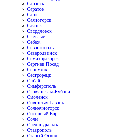
Саранск
Саратов
Саров
Саяногорск
Саянск
Свердловск
Светлый
Себеж
Севастополь
Северодвинск
Семикаракорск
Сергиев-Посад
Серпухов
Сестрорецк
Сибай
Симферополь
Славянск-на-Кубани
Смоленск
Советская Гавань
Солнечногорск
Сосновый Бор
Сочи
Среднеуральск
Ставрополь
Старый Оскол