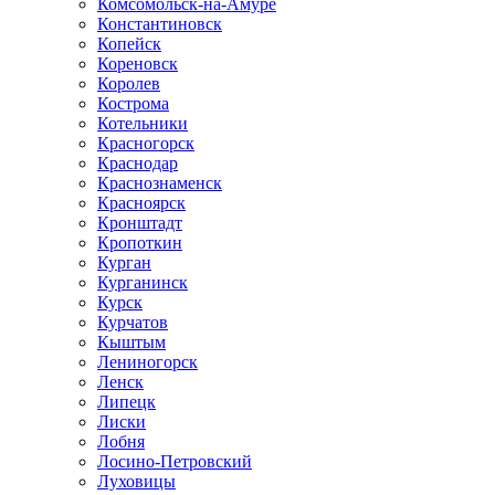
Комсомольск-на-Амуре
Константиновск
Копейск
Кореновск
Королев
Кострома
Котельники
Красногорск
Краснодар
Краснознаменск
Красноярск
Кронштадт
Кропоткин
Курган
Курганинск
Курск
Курчатов
Кыштым
Лениногорск
Ленск
Липецк
Лиски
Лобня
Лосино-Петровский
Луховицы