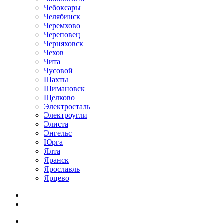
Чебоксары
Челябинск
Черемхово
Череповец
Черняховск
Чехов
Чита
Чусовой
Шахты
Шимановск
Щелково
Электросталь
Электроугли
Элиста
Энгельс
Юрга
Ялта
Яранск
Ярославль
Ярцево