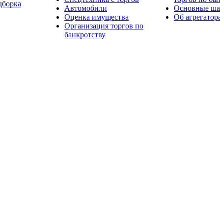
дборка
Автомобили
Основные шаг
Оценка имущества
Об агрегатор
Организация торгов по
банкротству