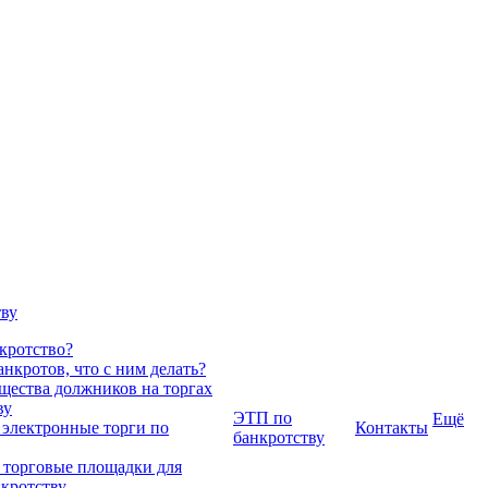
тву
нкротство?
нкротов, что с ним делать?
ества должников на торгах
ву
ЭТП по
Ещё
 электронные торги по
Контакты
банкротству
 торговые площадки для
нкротству