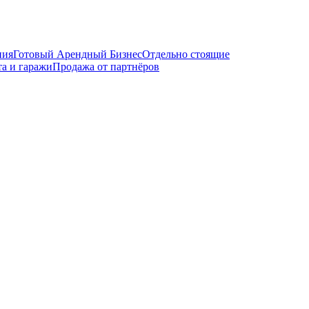
ния
Готовый Арендный Бизнес
Отдельно стоящие
а и гаражи
Продажа от партнёров