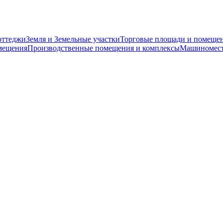
оттеджи
Земля и Земельные участки
Торговые площади и помеще
мещения
Производственные помещения и комплексы
Машиномест