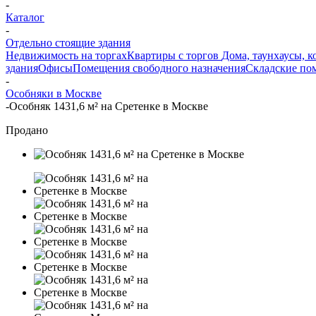
-
Каталог
-
Отдельно стоящие здания
Недвижимость на торгах
Квартиры с торгов
Дома, таунхаусы, к
здания
Офисы
Помещения свободного назначения
Складские по
-
Особняки в Москве
-
Особняк 1431,6 м² на Сретенке в Москве
Продано