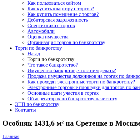
Как пользоваться сайтом
Как купить квартиру с торгов?
Как купить помещение с торгов?
Дебиторская задолженность
Спецтехника с торгов
Автомобили
Оценка имущества
Организация торгов по банкротству
Торги по банкротству
Назад
Торги по банкротству
Что такое банкротство?
Имущество банкротов, что с ним делать?
Продажа имущества должников на торгах по банкро
Как проходят электронные торги по банкротству?
Электронные торговые площадки для торгов по бан
Основные шаги участия в торгах
Об агрегаторах по банкротству начистоту
ЭТП по банкротству
Контакты
Особняк 1431,6 м² на Сретенке в Москв
Главная