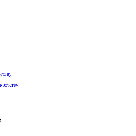
тству
кротству
е