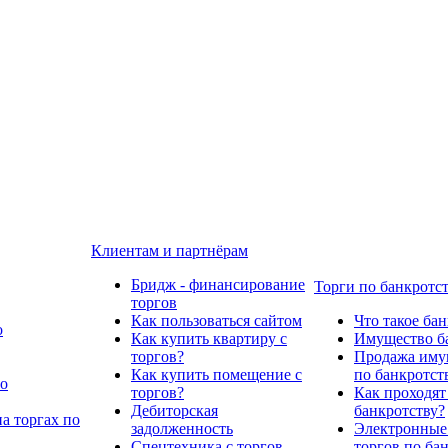
Клиентам и партнёрам
Бридж - финансирование
Торги по банкротс
торгов
Как пользоваться сайтом
Что такое ба
о
Как купить квартиру с
Имущество ба
торгов?
Продажа имущ
Как купить помещение с
по банкротст
по
торгов?
Как проходят
Дебиторская
банкротству?
а торгах по
задолженность
Электронные
Спецтехника с торгов
торгов по ба