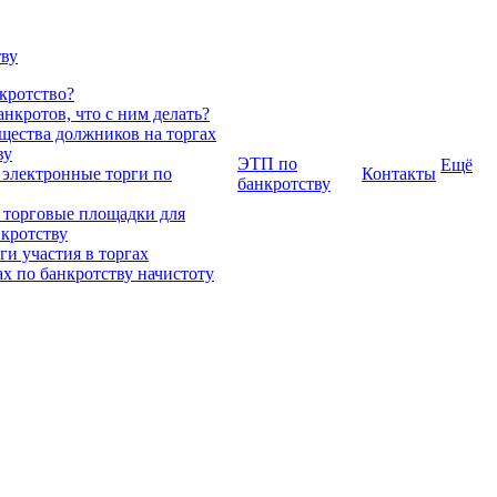
тву
нкротство?
нкротов, что с ним делать?
ества должников на торгах
ву
ЭТП по
Ещё
 электронные торги по
Контакты
банкротству
 торговые площадки для
нкротству
и участия в торгах
ах по банкротству начистоту