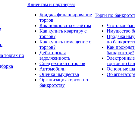
Клиентам и партнёрам
Бридж - финансирование
Торги по банкротс
торгов
Как пользоваться сайтом
Что такое ба
о
Как купить квартиру с
Имущество ба
торгов?
Продажа имущ
Как купить помещение с
по банкротст
по
торгов?
Как проходят
Дебиторская
банкротству?
а торгах по
задолженность
Электронные
Спецтехника с торгов
торгов по ба
дборка
Автомобили
Основные шаг
Оценка имущества
Об агрегатор
Организация торгов по
банкротству