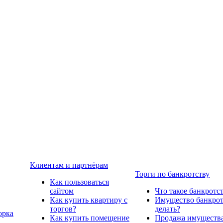
Клиентам и партнёрам
Торги по банкротству
Как пользоваться
сайтом
Что такое банкротс
Как купить квартиру с
Имущество банкрото
торгов?
делать?
орка
Как купить помещение
Продажа имущества