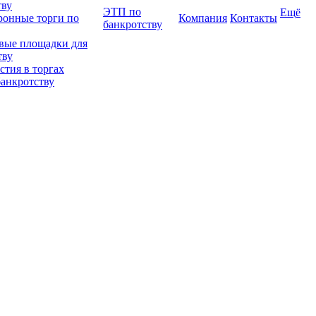
тву
ЭТП по
Ещё
ронные торги по
Компания
Контакты
банкротству
вые площадки для
тву
тия в торгах
банкротству