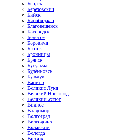
Бердск
Берёзовский
Бийск
Биробиджан
Благовещенск
Богородск
Бологое
Боровичи
Братск
Бронницы
Брянск
Бугульма
Будённовск
Бузулук
Ванино
Великие Луки
Великий Новгород
Великий Устюг
Видное
Владимир
Волгоград
Волгодонск
Волжский
Вологда
Волхов