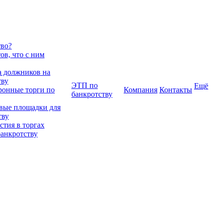
тво?
в, что с ним
 должников на
тву
ЭТП по
Ещё
ронные торги по
Компания
Контакты
банкротству
вые площадки для
тву
тия в торгах
банкротству