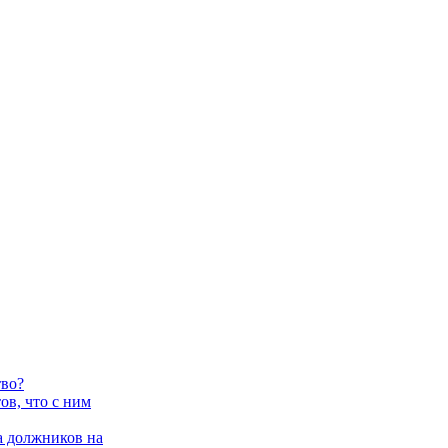
тво?
в, что с ним
 должников на