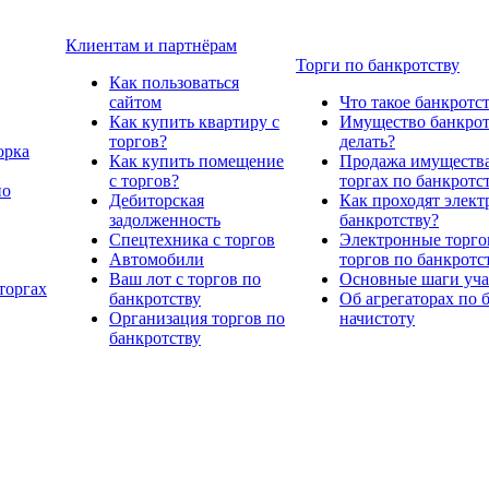
Клиентам и партнёрам
Торги по банкротству
Как пользоваться
сайтом
Что такое банкротс
Как купить квартиру с
Имущество банкрото
торгов?
делать?
орка
Как купить помещение
Продажа имущества
с торгов?
торгах по банкротс
по
Дебиторская
Как проходят элект
задолженность
банкротству?
Спецтехника с торгов
Электронные торго
Автомобили
торгов по банкротс
Ваш лот с торгов по
Основные шаги учас
торгах
банкротству
Об агрегаторах по 
Организация торгов по
начистоту
банкротству