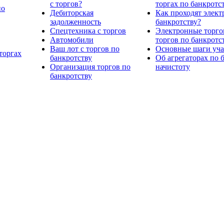
с торгов?
торгах по банкротс
по
Дебиторская
Как проходят элект
задолженность
банкротству?
Спецтехника с торгов
Электронные торго
Автомобили
торгов по банкротс
Ваш лот с торгов по
Основные шаги учас
торгах
банкротству
Об агрегаторах по 
Организация торгов по
начистоту
банкротству