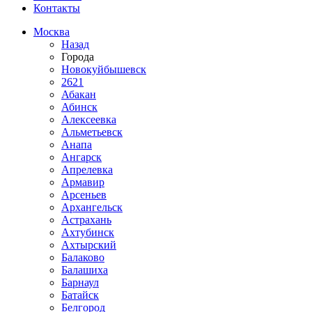
Контакты
Москва
Назад
Города
Новокуйбышевск
2621
Абакан
Абинск
Алексеевка
Альметьевск
Анапа
Ангарск
Апрелевка
Армавир
Арсеньев
Архангельск
Астрахань
Ахтубинск
Ахтырский
Балаково
Балашиха
Барнаул
Батайск
Белгород