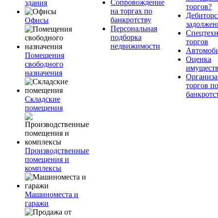
Сопровождение
здания
торгов?
на торгах по
Дебиторс
банкротству
Офисы
задолжен
Персональная
Спецтехн
подборка
торгов
недвижимости
Автомоб
Помещения
Оценка
свободного
имущест
назначения
Организа
торгов п
банкротс
Складские
помещения
Производственные
помещения и
комплексы
Машиноместа и
гаражи