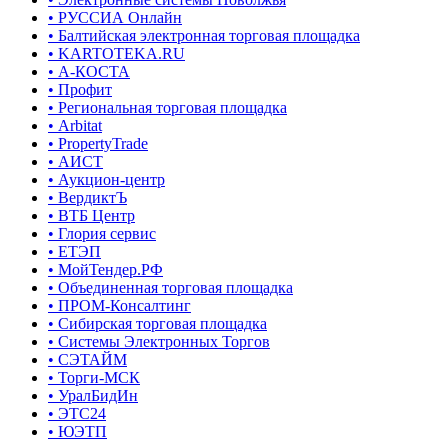
• РУССИА Онлайн
• Балтийская электронная торговая площадка
• KARTOTEKA.RU
• А-КОСТА
• Профит
• Региональная торговая площадка
• Arbitat
• PropertyTrade
• АИСТ
• Аукцион-центр
• ВердиктЪ
• ВТБ Центр
• Глория сервис
• ЕТЭП
• МойТендер.РФ
• Объединенная торговая площадка
• ПРОМ-Консалтинг
• Сибирская торговая площадка
• Системы Электронных Торгов
• СЭТАЙМ
• Торги-МСК
• УралБидИн
• ЭТС24
• ЮЭТП