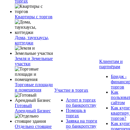
торгах
Квартиры с торгов
Дома, таунхаусы,
коттеджи
Земля и Земельные
Клиентам и
участки
партнёрам
Бридж -
финанси
Торговые площади
торгов
и помещения
Участие в торгах
Как
пользова
Агент в торгах
сайтом
по банкротству
Готовый
Как купи
Помощь в
Арендный Бизнес
квартиру
торгах
торгов?
Заявка на торги
Как купи
по банкротству
Отдельно стоящие
помещени