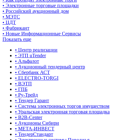
• Электронные торговые площадки
• Российский аукционный дом
• МЭТС
• ЦДТ
• Фабрикант
• Новые Информационные Сервисы
Показать еще
• Центр реализации
• ЭТП uTender
• Альфалот
• Аукционный тендерный центр
• Сбербанк АСТ
• ELECTRO-TORGI
• ВЭТП
• ГПБ
• Ру-Трейд
• Тендер Гарант
• Система электронных торгов имуществом
• Уральская электронная торговая площадка
• B2B-Center
• Аукционы Сибири
• МЕТА-ИНВЕСТ
• ТендерСтандарт
• Электронные системы Поволжья