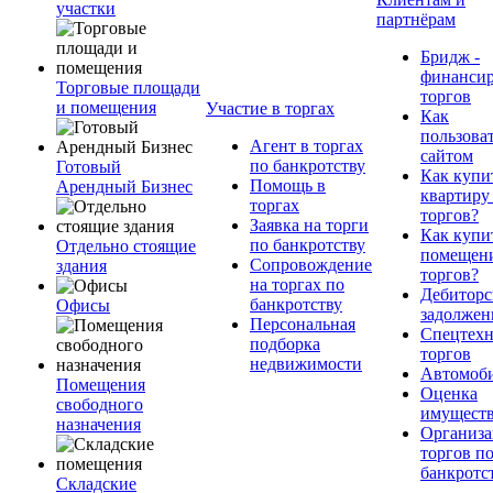
участки
партнёрам
Бридж -
финанси
Торговые площади
торгов
и помещения
Участие в торгах
Как
пользова
Агент в торгах
сайтом
по банкротству
Готовый
Как купи
Помощь в
Арендный Бизнес
квартиру
торгах
торгов?
Заявка на торги
Как купи
по банкротству
Отдельно стоящие
помещени
Сопровождение
здания
торгов?
на торгах по
Дебиторс
банкротству
Офисы
задолжен
Персональная
Спецтехн
подборка
торгов
недвижимости
Автомоб
Помещения
Оценка
свободного
имущест
назначения
Организа
торгов п
банкротс
Складские