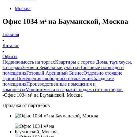
Москва
Офис 1034 м² на Бауманской, Москва
Главная
-
Каталог
-
Офисы
Недвижимость на торгах
Квартиры с торгов
Дома, таунхаусы,
коттеджи
Земля и Земельные участки
Торговые площади и
помещения
Готовый Арендный Бизнес
Отдельно стоящие
здания
Помещения свободного назначения
Складские
помещения
Производственные помещения и
комплексы
Машиноместа и гаражи
Продажа от партнёров
-
Офис 1034 м² на Бауманской, Москва
Продажа от партнеров