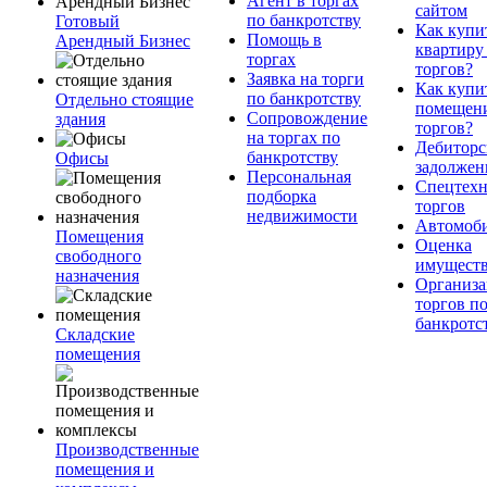
Агент в торгах
сайтом
по банкротству
Готовый
Как купи
Помощь в
Арендный Бизнес
квартиру
торгах
торгов?
Заявка на торги
Как купи
по банкротству
Отдельно стоящие
помещени
Сопровождение
здания
торгов?
на торгах по
Дебиторс
банкротству
Офисы
задолжен
Персональная
Спецтехн
подборка
торгов
недвижимости
Автомоб
Помещения
Оценка
свободного
имущест
назначения
Организа
торгов п
банкротс
Складские
помещения
Производственные
помещения и