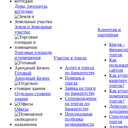
Дома, таунхаусы,
коттеджи
Земля и Земельные
Клиентам и
участки
партнёрам
Бридж -
финанси
Торговые площади
торгов
и помещения
Участие в торгах
Как
пользова
Агент в торгах
сайтом
по банкротству
Готовый
Как купи
Помощь в
Арендный Бизнес
квартиру
торгах
торгов?
Заявка на торги
Как купи
по банкротству
Отдельно стоящие
помещени
Сопровождение
здания
торгов?
на торгах по
Дебиторс
банкротству
Офисы
задолжен
Персональная
Спецтехн
подборка
торгов
недвижимости
Автомоб