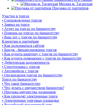
Москва м. Таганская
Продажа от партнёров
Участие в торгах
• Сопровождение торгов
• Заявка на торги
• Агент на торгах по банкротству
• Помощь на торгах по банкротству
• Ваш лот с торгов по банкротству
Клиентам и партнёрам
• Как пользоваться сайтом
• Бридж - финансирование торгов
• Как купить квартиру с торгов по банкротству
• Как купить помещение с торгов по банкротству
• Дебиторская задолженность
• Спецтехника с торгов
• Автомобиль с торгов
• Организация торгов по банкротству
Торги по банкротству
• Что такое банкротство
• Что делать с имуществом банкротов?
• Продажа имущества должников
• Как проходят электронные торги
• Электронные торговые площадки
• Российский аукционный дом