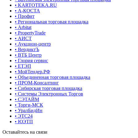
• KARTOTEKA.RU
• А-КОСТА
• Профит
• Региональная торговая площадка
• Arbitat
• PropertyTrade
• АИСТ
• Аукцион-центр
• ВердиктЪ
• ВТБ Центр
• Глория сервис
• ЕТЭП
• МойТендер.РФ
• Объединенная торговая площадка
• ПРОМ-Консалтинг
• Сибирская торговая площадка
• Системы Электронных Торгов
• СЭТАЙМ
• Торги-МСК
• УралБидИн
• ЭТС24
• ЮЭТП
Оставайтесь на связи