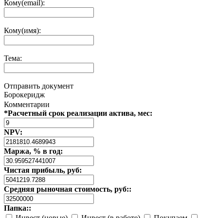
Кому(email):
Кому(имя):
Тема:
Отправить документ
Борокеридж
Комментарии
*Расчетный срок реализации актива, мес:
NPV:
Маржа, % в год:
Чистая прибыль, руб:
Средняя рыночная стоимость, руб::
Папка::
Инвест (новые)
Инвест (в работе)
Покупаем