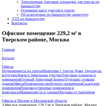
Электронные торговые площадки для торгов по
банкротству
Основные шаги участия в торгах
Об агрегаторах по банкротству начистоту
ЭТП по банкротству
Контакты
Офисное помещение 229,2 м² в
Тверском районе, Москва
Главная
-
Каталог
-
Офисы
Недвижимость на торгах
Квартиры с торгов
Дома, таунхаусы,
коттеджи
Земля и Земельные участки
Торговые площади и
помещения
Готовый Арендный Бизнес
Отдельно стоящие
здания
Офисы
Помещения свободного назначения
Складские
помещения
Производственные помещения и
комплексы
Машиноместа и гаражи
Продажа от партнёров
-
Офисы в Москве и Московской области
-
Офисное помещение 229,2 м² в Тверском районе, Москва