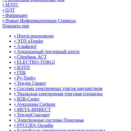
• МЭТС
• ЦДТ
• Фабрикант
• Новые Информационные Сервисы
Показать еще
• Центр реализации
• ЭТП uTender
• Альфалот
• Аукционный тендерный центр
• Сбербанк АСТ
• ELECTRO-TORGI
• ВЭТП
• ГПБ
• Ру-Трейд
• Тендер Гарант
• Система электронных торгов имуществом
• Уральская электронная торговая площадка
• B2B-Center
• Аукционы Сибири
• МЕТА-ИНВЕСТ
• ТендерСтандарт
• Электронные системы Поволжья
• РУССИА Онлайн
• Балтийская электронная торговая площадка