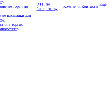
тву
ЭТП по
Ещё
ронные торги по
Компания
Контакты
банкротству
вые площадки для
тву
тия в торгах
банкротству