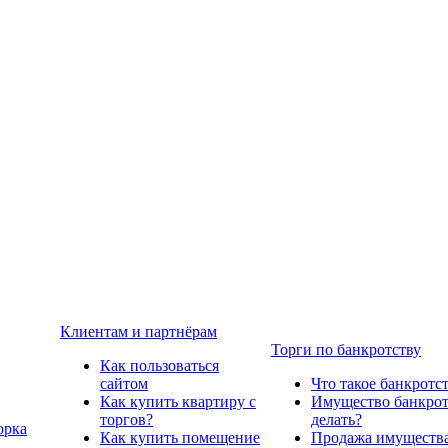
Клиентам и партнёрам
Торги по банкротству
Как пользоваться
сайтом
Что такое банкротс
Как купить квартиру с
Имущество банкрото
торгов?
делать?
орка
Как купить помещение
Продажа имущества