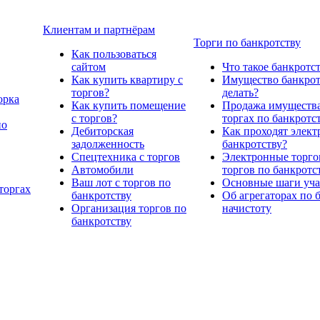
Клиентам и партнёрам
Торги по банкротству
Как пользоваться
сайтом
Что такое банкротс
Как купить квартиру с
Имущество банкрото
торгов?
делать?
орка
Как купить помещение
Продажа имущества
с торгов?
торгах по банкротс
по
Дебиторская
Как проходят элект
задолженность
банкротству?
Спецтехника с торгов
Электронные торго
Автомобили
торгов по банкротс
Ваш лот с торгов по
Основные шаги учас
торгах
банкротству
Об агрегаторах по 
Организация торгов по
начистоту
банкротству