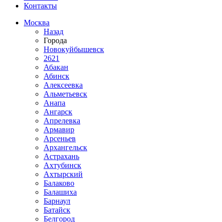
Контакты
Москва
Назад
Города
Новокуйбышевск
2621
Абакан
Абинск
Алексеевка
Альметьевск
Анапа
Ангарск
Апрелевка
Армавир
Арсеньев
Архангельск
Астрахань
Ахтубинск
Ахтырский
Балаково
Балашиха
Барнаул
Батайск
Белгород