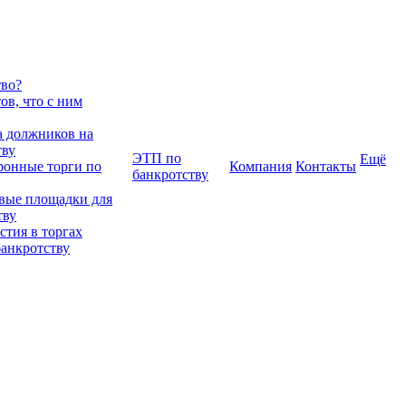
тво?
в, что с ним
 должников на
тву
ЭТП по
Ещё
ронные торги по
Компания
Контакты
банкротству
вые площадки для
тву
тия в торгах
банкротству