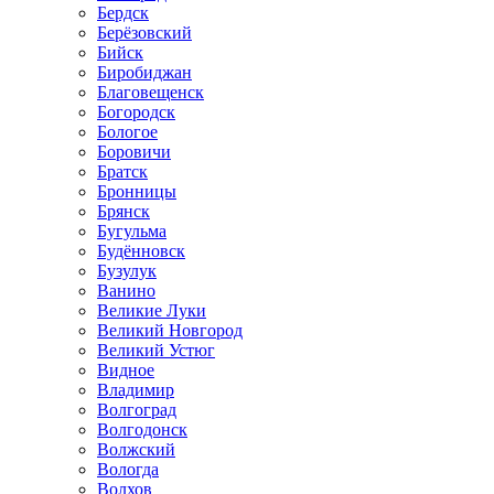
Бердск
Берёзовский
Бийск
Биробиджан
Благовещенск
Богородск
Бологое
Боровичи
Братск
Бронницы
Брянск
Бугульма
Будённовск
Бузулук
Ванино
Великие Луки
Великий Новгород
Великий Устюг
Видное
Владимир
Волгоград
Волгодонск
Волжский
Вологда
Волхов