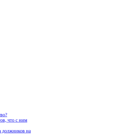
тво?
в, что с ним
 должников на