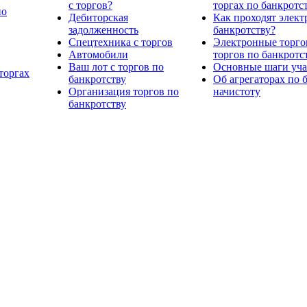
с торгов?
торгах по банкротс
по
Дебиторская
Как проходят элект
задолженность
банкротству?
Спецтехника с торгов
Электронные торго
Автомобили
торгов по банкротс
Ваш лот с торгов по
Основные шаги учас
торгах
банкротству
Об агрегаторах по 
Организация торгов по
начистоту
банкротству