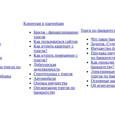
Клиентам и партнёрам
Торги по банкротс
Бридж - финансирование
торгов
Что такое ба
Как пользоваться сайтом
о
Задаток. Суд
Как купить квартиру с
Имущество ба
торгов?
Продажа имущ
Как купить помещение с
по
по банкротст
торгов?
Как проходят
Дебиторская
а торгах по
банкротству?
задолженность
Электронные
Спецтехника с торгов
дборка
торгов по ба
Автомобили
Основные шаг
Оценка имущества
Об агрегатор
Организация торгов по
банкротству