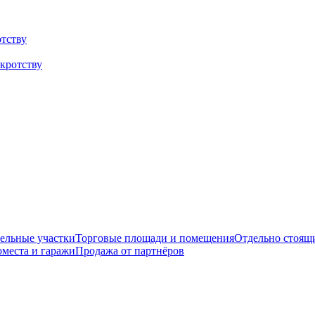
тству
кротству
мельные участки
Торговые площади и помещения
Отдельно стоящ
места и гаражи
Продажа от партнёров