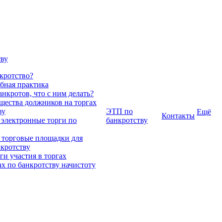
тву
нкротство?
ебная практика
нкротов, что с ним делать?
ества должников на торгах
ву
ЭТП по
Ещё
Контакты
 электронные торги по
банкротству
 торговые площадки для
нкротству
и участия в торгах
ах по банкротству начистоту