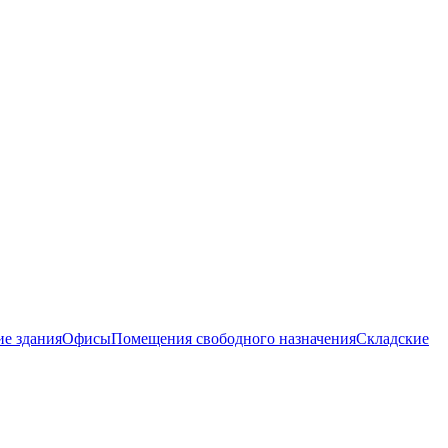
ие здания
Офисы
Помещения свободного назначения
Складские