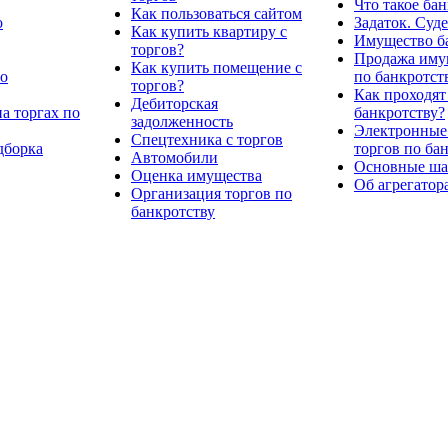
Что такое ба
Как пользоваться сайтом
о
Задаток. Суд
Как купить квартиру с
Имущество ба
торгов?
Продажа имущ
Как купить помещение с
по
по банкротст
торгов?
Как проходят
Дебиторская
а торгах по
банкротству?
задолженность
Электронные
Спецтехника с торгов
дборка
торгов по ба
Автомобили
Основные шаг
Оценка имущества
Об агрегатор
Организация торгов по
банкротству