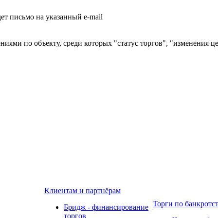
т письмо на указанный e-mail
ниями по объекту, среди которых "статус торгов", "изменения ц
Клиентам и партнёрам
Торги по банкротс
Бридж - финансирование
торгов