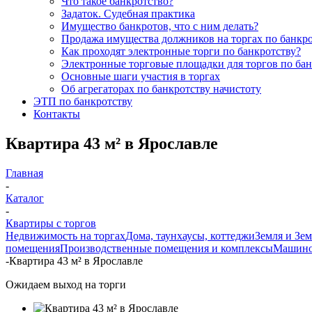
Что такое банкротство?
Задаток. Судебная практика
Имущество банкротов, что с ним делать?
Продажа имущества должников на торгах по банкро
Как проходят электронные торги по банкротству?
Электронные торговые площадки для торгов по бан
Основные шаги участия в торгах
Об агрегаторах по банкротству начистоту
ЭТП по банкротству
Контакты
Квартира 43 м² в Ярославле
Главная
-
Каталог
-
Квартиры с торгов
Недвижимость на торгах
Дома, таунхаусы, коттеджи
Земля и Зе
помещения
Производственные помещения и комплексы
Машино
-
Квартира 43 м² в Ярославле
Ожидаем выход на торги