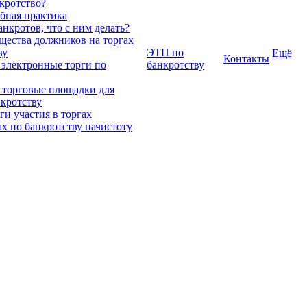
нкротство?
ебная практика
нкротов, что с ним делать?
ества должников на торгах
ву
ЭТП по
Ещё
Контакты
 электронные торги по
банкротству
 торговые площадки для
нкротству
и участия в торгах
ах по банкротству начистоту