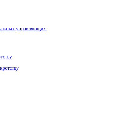
тражных управляющих
тству
кротству