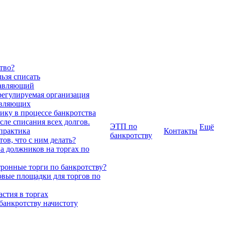
тво?
ьзя списать
авляющий
регулируемая организация
авляющих
ику в процессе банкротства
сле списания всех долгов.
ЭТП по
Ещё
 практика
Контакты
банкротству
ов, что с ним делать?
 должников на торгах по
тронные торги по банкротству?
вые площадки для торгов по
стия в торгах
 банкротству начистоту