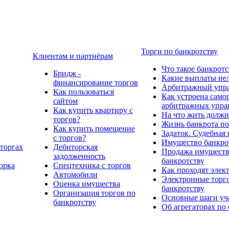
Торги по банкротству
Клиентам и партнёрам
Что такое банкротс
Бридж -
Какие выплаты нел
финансирование торгов
Арбитражный упр
Как пользоваться
Как устроена само
сайтом
арбитражных упр
Как купить квартиру с
На что жить должн
торгов?
Жизнь банкрота по
Как купить помещение
Задаток. Судебная
с торгов?
Имущество банкрот
торгах
Дебиторская
Продажа имущества
задолженность
банкротству
орка
Спецтехника с торгов
Как проходят элек
Автомобили
Электронные торго
Оценка имущества
банкротству
Организация торгов по
Основные шаги уча
банкротству
Об агрегаторах по