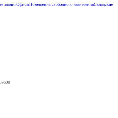
ие здания
Офисы
Помещения свободного назначения
Складские
09608