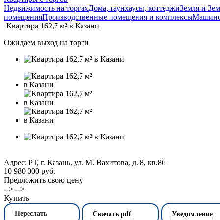
Недвижимость на торгах
Дома, таунхаусы, коттеджи
Земля и Зе
помещения
Производственные помещения и комплексы
Машино
-
Квартира 162,7 м² в Казани
Ожидаем выход на торги
Адрес: РТ, г. Казань, ул. М. Вахитова, д. 8, кв.86
10 980 000 руб.
Предложить свою цену
--> -->
Купить
Переслать
Скачать pdf
Уведомление