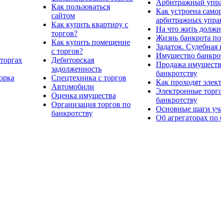
Арбитражный упр
Как пользоваться
Как устроена само
сайтом
арбитражных упр
Как купить квартиру с
На что жить должн
торгов?
Жизнь банкрота по
Как купить помещение
Задаток. Судебная
с торгов?
Имущество банкрот
торгах
Дебиторская
Продажа имущества
задолженность
банкротству
орка
Спецтехника с торгов
Как проходят элек
Автомобили
Электронные торго
Оценка имущества
банкротству
Организация торгов по
Основные шаги уча
банкротству
Об агрегаторах по