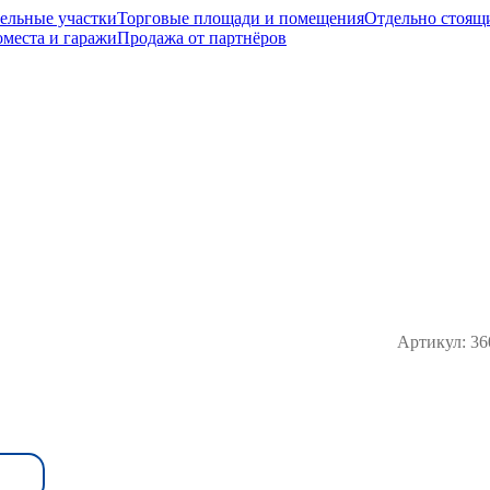
мельные участки
Торговые площади и помещения
Отдельно стоящ
места и гаражи
Продажа от партнёров
Артикул:
36