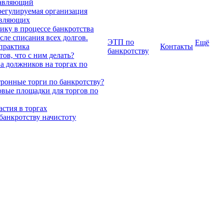
авляющий
регулируемая организация
авляющих
ику в процессе банкротства
сле списания всех долгов.
ЭТП по
Ещё
 практика
Контакты
банкротству
ов, что с ним делать?
 должников на торгах по
тронные торги по банкротству?
вые площадки для торгов по
стия в торгах
 банкротству начистоту