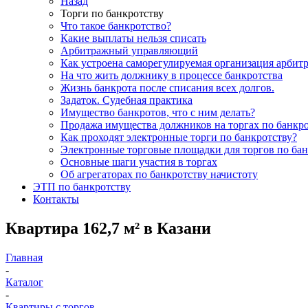
Назад
Торги по банкротству
Что такое банкротство?
Какие выплаты нельзя списать
Арбитражный управляющий
Как устроена саморегулируемая организация арби
На что жить должнику в процессе банкротства
Жизнь банкрота после списания всех долгов.
Задаток. Судебная практика
Имущество банкротов, что с ним делать?
Продажа имущества должников на торгах по банкро
Как проходят электронные торги по банкротству?
Электронные торговые площадки для торгов по бан
Основные шаги участия в торгах
Об агрегаторах по банкротству начистоту
ЭТП по банкротству
Контакты
Квартира 162,7 м² в Казани
Главная
-
Каталог
-
Квартиры с торгов