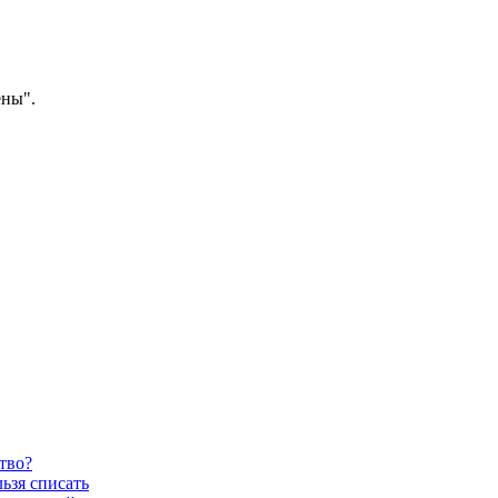
ены".
тво?
ьзя списать