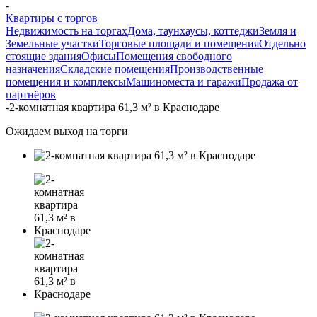
-
Квартиры с торгов
Недвижимость на торгах
Дома, таунхаусы, коттеджи
Земля и
Земельные участки
Торговые площади и помещения
Отдельно
стоящие здания
Офисы
Помещения свободного
назначения
Складские помещения
Производственные
помещения и комплексы
Машиноместа и гаражи
Продажа от
партнёров
-
2-комнатная квартира 61,3 м² в Краснодаре
Ожидаем выход на торги