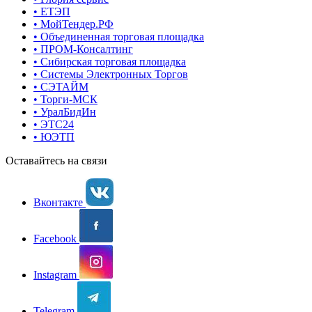
• ЕТЭП
• МойТендер.РФ
• Объединенная торговая площадка
• ПРОМ-Консалтинг
• Сибирская торговая площадка
• Системы Электронных Торгов
• СЭТАЙМ
• Торги-МСК
• УралБидИн
• ЭТС24
• ЮЭТП
Оставайтесь на связи
Вконтакте
Facebook
Instagram
Telegram