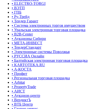
• ELECTRO-TORGI
• ВЭТП
• ГПБ
• Ру-Трейд
• Тендер Гарант
• Система электронных торгов имуществом
• Уральская электронная торговая площадка
• B2B-Center
• Аукционы Сибири
• МЕТА-ИНВЕСТ
• ТендерСтандарт
• Электронные системы Поволжья
• РУССИА Онлайн
• Балтийская электронная торговая площадка
• KARTOTEKA.RU
• А-КОСТА
• Профит
• Региональная торговая площадка
• Arbitat
• PropertyTrade
• АИСТ
• Аукцион-центр
• ВердиктЪ
• ВТБ Центр
• Глория сервис