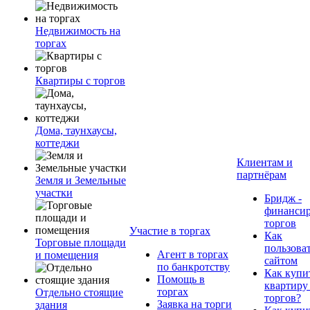
Недвижимость на
торгах
Квартиры с торгов
Дома, таунхаусы,
коттеджи
Клиентам и
партнёрам
Земля и Земельные
участки
Бридж -
финанси
торгов
Участие в торгах
Как
Торговые площади
пользова
Агент в торгах
и помещения
сайтом
по банкротству
Как купи
Помощь в
квартиру
торгах
Отдельно стоящие
торгов?
Заявка на торги
здания