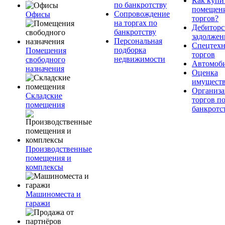
Как купи
по банкротству
помещени
Сопровождение
Офисы
торгов?
на торгах по
Дебиторс
банкротству
задолжен
Персональная
Спецтехн
подборка
Помещения
торгов
недвижимости
свободного
Автомоб
назначения
Оценка
имущест
Организа
Складские
торгов п
помещения
банкротс
Производственные
помещения и
комплексы
Машиноместа и
гаражи