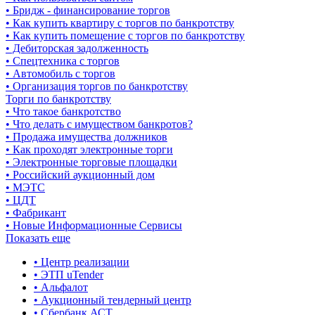
• Бридж - финансирование торгов
• Как купить квартиру с торгов по банкротству
• Как купить помещение с торгов по банкротству
• Дебиторская задолженность
• Спецтехника с торгов
• Автомобиль с торгов
• Организация торгов по банкротству
Торги по банкротству
• Что такое банкротство
• Что делать с имуществом банкротов?
• Продажа имущества должников
• Как проходят электронные торги
• Электронные торговые площадки
• Российский аукционный дом
• МЭТС
• ЦДТ
• Фабрикант
• Новые Информационные Сервисы
Показать еще
• Центр реализации
• ЭТП uTender
• Альфалот
• Аукционный тендерный центр
• Сбербанк АСТ