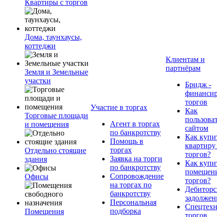
Квартиры с торгов
Дома, таунхаусы,
коттеджи
Клиентам и
партнёрам
Земля и Земельные
участки
Бридж -
финанси
торгов
Участие в торгах
Как
Торговые площади
пользова
Агент в торгах
и помещения
сайтом
по банкротству
Как купи
Помощь в
квартиру
торгах
Отдельно стоящие
торгов?
Заявка на торги
здания
Как купи
по банкротству
помещени
Сопровождение
Офисы
торгов?
на торгах по
Дебиторс
банкротству
задолжен
Персональная
Спецтехн
подборка
Помещения
торгов