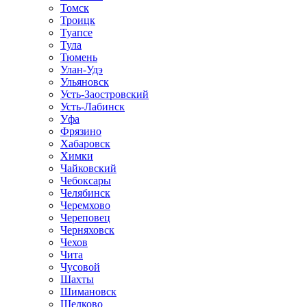
Томск
Троицк
Туапсе
Тула
Тюмень
Улан-Удэ
Ульяновск
Усть-Заостровский
Усть-Лабинск
Уфа
Фрязино
Хабаровск
Химки
Чайковский
Чебоксары
Челябинск
Черемхово
Череповец
Черняховск
Чехов
Чита
Чусовой
Шахты
Шимановск
Щелково