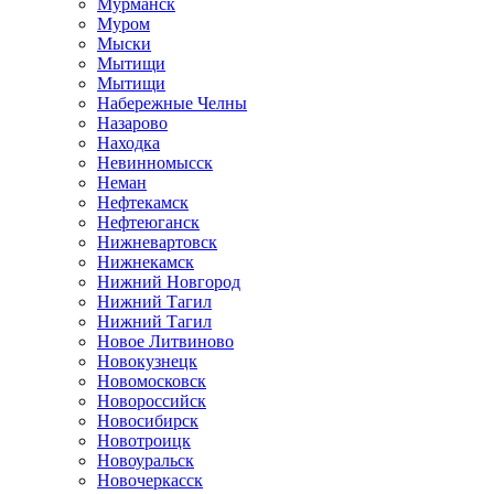
Мурманск
Муром
Мыски
Мытищи
Мытищи
Набережные Челны
Назарово
Находка
Невинномысск
Неман
Нефтекамск
Нефтеюганск
Нижневартовск
Нижнекамск
Нижний Новгород
Нижний Тагил
Нижний Тагил
Новое Литвиново
Новокузнецк
Новомосковск
Новороссийск
Новосибирск
Новотроицк
Новоуральск
Новочеркасск