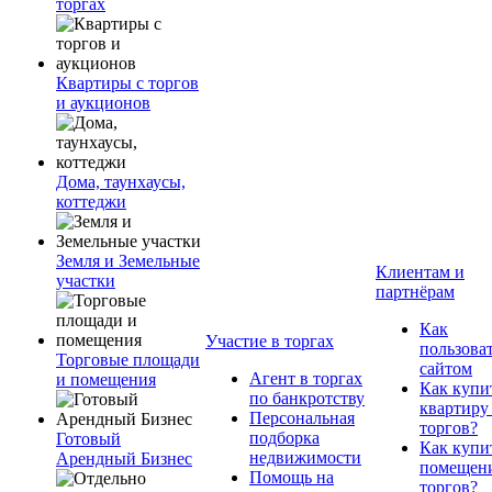
торгах
Квартиры с торгов
и аукционов
Дома, таунхаусы,
коттеджи
Земля и Земельные
Клиентам и
участки
партнёрам
Как
Участие в торгах
пользова
Торговые площади
сайтом
Агент в торгах
и помещения
Как купи
по банкротству
квартиру
Персональная
торгов?
подборка
Готовый
Как купи
недвижимости
Арендный Бизнес
помещени
Помощь на
торгов?