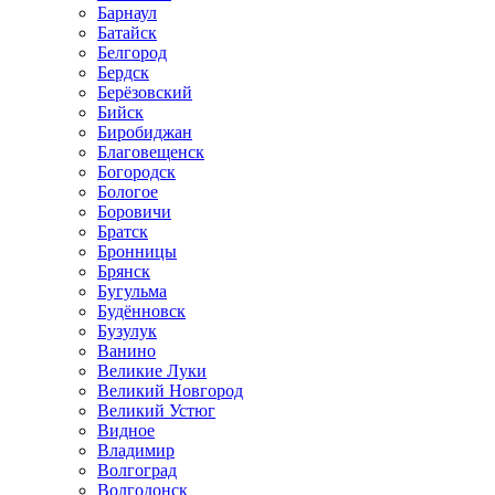
Барнаул
Батайск
Белгород
Бердск
Берёзовский
Бийск
Биробиджан
Благовещенск
Богородск
Бологое
Боровичи
Братск
Бронницы
Брянск
Бугульма
Будённовск
Бузулук
Ванино
Великие Луки
Великий Новгород
Великий Устюг
Видное
Владимир
Волгоград
Волгодонск