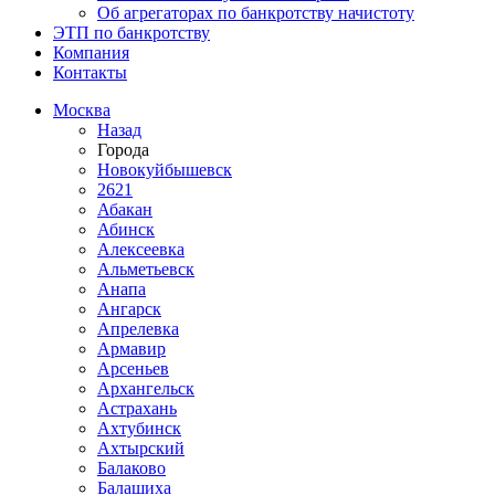
Об агрегаторах по банкротству начистоту
ЭТП по банкротству
Компания
Контакты
Москва
Назад
Города
Новокуйбышевск
2621
Абакан
Абинск
Алексеевка
Альметьевск
Анапа
Ангарск
Апрелевка
Армавир
Арсеньев
Архангельск
Астрахань
Ахтубинск
Ахтырский
Балаково
Балашиха