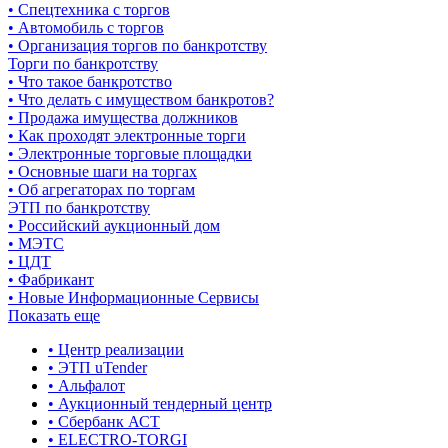
• Спецтехника с торгов
• Автомобиль с торгов
• Организация торгов по банкротству
Торги по банкротству
• Что такое банкротство
• Что делать с имуществом банкротов?
• Продажа имущества должников
• Как проходят электронные торги
• Электронные торговые площадки
• Основные шаги на торгах
• Об агрегаторах по торгам
ЭТП по банкротству
• Российский аукционный дом
• МЭТС
• ЦДТ
• Фабрикант
• Новые Информационные Сервисы
Показать еще
• Центр реализации
• ЭТП uTender
• Альфалот
• Аукционный тендерный центр
• Сбербанк АСТ
• ELECTRO-TORGI