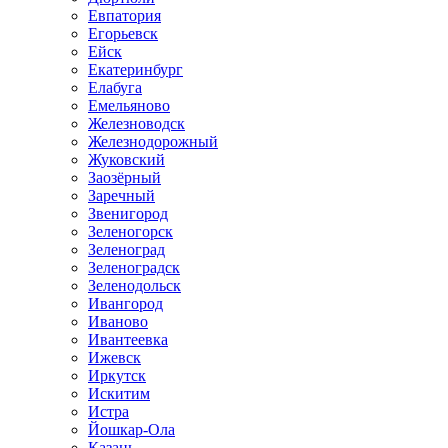
Евпатория
Егорьевск
Ейск
Екатеринбург
Елабуга
Емельяново
Железноводск
Железнодорожный
Жуковский
Заозёрный
Заречный
Звенигород
Зеленогорск
Зеленоград
Зеленоградск
Зеленодольск
Ивангород
Иваново
Ивантеевка
Ижевск
Иркутск
Искитим
Истра
Йошкар-Ола
Казань