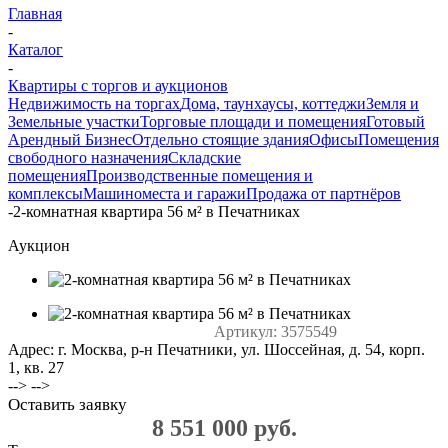
Главная
-
Каталог
-
Квартиры с торгов и аукционов
Недвижимость на торгах
Дома, таунхаусы, коттеджи
Земля и
Земельные участки
Торговые площади и помещения
Готовый
Арендный Бизнес
Отдельно стоящие здания
Офисы
Помещения
свободного назначения
Складские
помещения
Производственные помещения и
комплексы
Машиноместа и гаражи
Продажа от партнёров
-
2-комнатная квартира 56 м² в Печатниках
Аукцион
Артикул:
3575549
Адрес: г. Москва, р-н Печатники, ул. Шоссейная, д. 54, корп.
1, кв. 27
--> -->
Оставить заявку
8 551 000 руб.