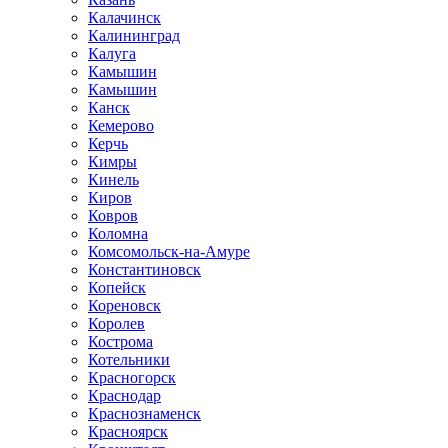
Калачинск
Калининград
Калуга
Камышин
Камышин
Канск
Кемерово
Керчь
Кимры
Кинель
Киров
Ковров
Коломна
Комсомольск-на-Амуре
Константиновск
Копейск
Кореновск
Королев
Кострома
Котельники
Красногорск
Краснодар
Краснознаменск
Красноярск