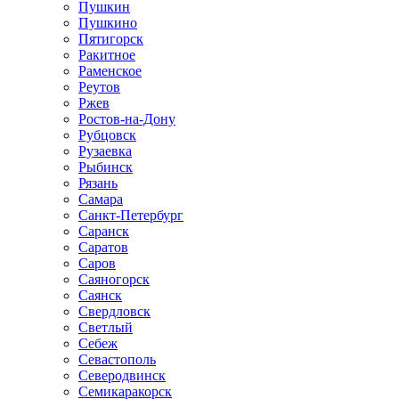
Пушкин
Пушкино
Пятигорск
Ракитное
Раменское
Реутов
Ржев
Ростов-на-Дону
Рубцовск
Рузаевка
Рыбинск
Рязань
Самара
Санкт-Петербург
Саранск
Саратов
Саров
Саяногорск
Саянск
Свердловск
Светлый
Себеж
Севастополь
Северодвинск
Семикаракорск