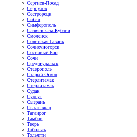
Сергиев-Посад
Серпухов
Сестрорецк
Сибай
Симферополь
Славянск-на-Кубани
Смоленск
Советская Гавань
Солнечногорск
Сосновый Бор
Сочи
Среднеуральск
Ставрополь
Старый Оскол
Стерлитамак
Стерлитамак
Судак
Сургут
Сызрань
Сыктывкар
Таганрог
Тамбов
Тверь
Тобольск
Тольятти