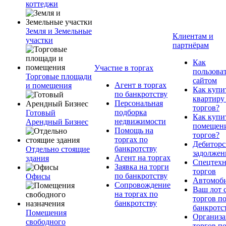
коттеджи
Земля и Земельные
Клиентам и
участки
партнёрам
Как
Участие в торгах
пользова
Торговые площади
сайтом
Агент в торгах
и помещения
Как купи
по банкротству
квартиру
Персональная
торгов?
подборка
Готовый
Как купи
недвижимости
Арендный Бизнес
помещени
Помощь на
торгов?
торгах по
Дебиторс
банкротству
Отдельно стоящие
задолжен
Агент на торгах
здания
Спецтехн
Заявка на торги
торгов
по банкротству
Офисы
Автомоб
Сопровождение
Ваш лот 
на торгах по
торгов п
банкротству
банкротс
Помещения
Организа
свободного
торгов п