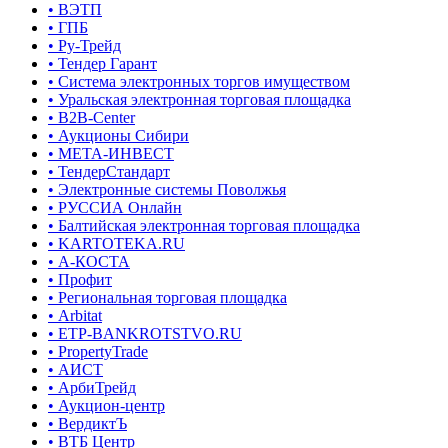
• ВЭТП
• ГПБ
• Ру-Трейд
• Тендер Гарант
• Система электронных торгов имуществом
• Уральская электронная торговая площадка
• B2B-Center
• Аукционы Сибири
• МЕТА-ИНВЕСТ
• ТендерСтандарт
• Электронные системы Поволжья
• РУССИА Онлайн
• Балтийская электронная торговая площадка
• KARTOTEKA.RU
• А-КОСТА
• Профит
• Региональная торговая площадка
• Arbitat
• ETP-BANKROTSTVO.RU
• PropertyTrade
• АИСТ
• АрбиТрейд
• Аукцион-центр
• ВердиктЪ
• ВТБ Центр