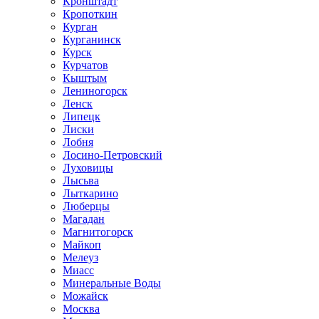
Кронштадт
Кропоткин
Курган
Курганинск
Курск
Курчатов
Кыштым
Лениногорск
Ленск
Липецк
Лиски
Лобня
Лосино-Петровский
Луховицы
Лысьва
Лыткарино
Люберцы
Магадан
Магнитогорск
Майкоп
Мелеуз
Миасс
Минеральные Воды
Можайск
Москва