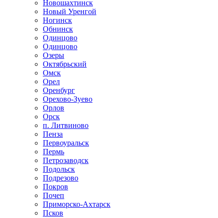
Новошахтинск
Новый Уренгой
Ногинск
Обнинск
Одинцово
Одинцово
Озеры
Октябрьский
Омск
Орел
Оренбург
Орехово-Зуево
Орлов
Орск
п. Литвиново
Пенза
Первоуральск
Пермь
Петрозаводск
Подольск
Подрезово
Покров
Почеп
Приморско-Ахтарск
Псков