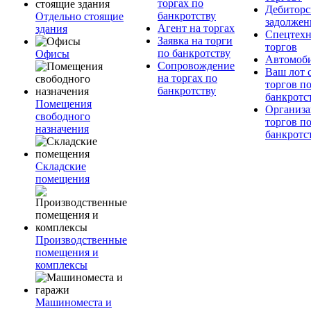
торгах по
Дебиторс
банкротству
Отдельно стоящие
задолжен
Агент на торгах
здания
Спецтехн
Заявка на торги
торгов
по банкротству
Офисы
Автомоб
Сопровождение
Ваш лот 
на торгах по
торгов п
банкротству
банкротс
Помещения
Организа
свободного
торгов п
назначения
банкротс
Складские
помещения
Производственные
помещения и
комплексы
Машиноместа и