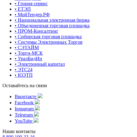
• Глория сервис
• ЕТЭП
• МойТендер.РФ
• Национальная электронная биржа
• Объединенная торговая площадка
• ПРОМ-Консалтинг
• Сибирская торговая площадка
• Системы Электронных Торгов
• СЭТАЙМ
• Торги-МСК
• УралБидИн
• Электронный капитал
• ЭТС24
• ЮЭТП
Оставайтесь на связи
Вконтакте
Facebook
Instagram
Telegram
YouTube
Наши контакты
8 800 100-33-16