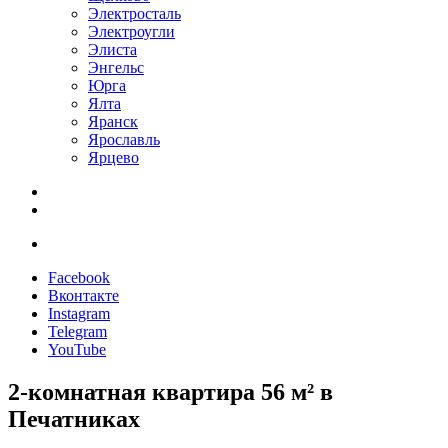
Электросталь
Электроугли
Элиста
Энгельс
Юрга
Ялта
Яранск
Ярославль
Ярцево
Facebook
Вконтакте
Instagram
Telegram
YouTube
2-комнатная квартира 56 м² в
Печатниках