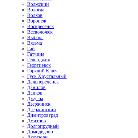
Волжский
Вологда
Волхов
Воронеж
Воскресенск
Всеволожск
Выборг
Вязьма
Гай
Гатчина
Геленджик
Георгиевск
Горячий Ключ
Гусь-Хрустальный
Дальнереченск
Данилов
Данков
Джугба
Дзержинск
Дзержинский
Димитровград
Дмитров
Долгопрудный
Домодедово
Дюртюли