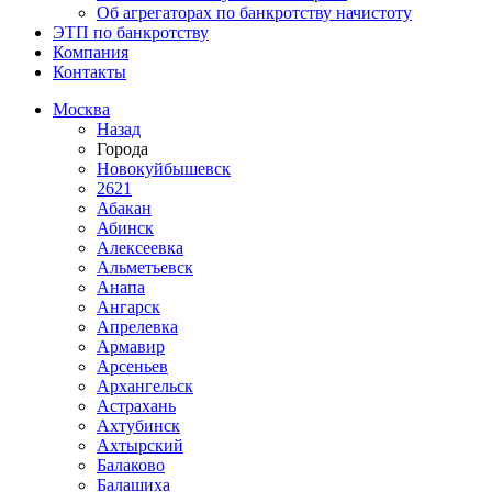
Об агрегаторах по банкротству начистоту
ЭТП по банкротству
Компания
Контакты
Москва
Назад
Города
Новокуйбышевск
2621
Абакан
Абинск
Алексеевка
Альметьевск
Анапа
Ангарск
Апрелевка
Армавир
Арсеньев
Архангельск
Астрахань
Ахтубинск
Ахтырский
Балаково
Балашиха