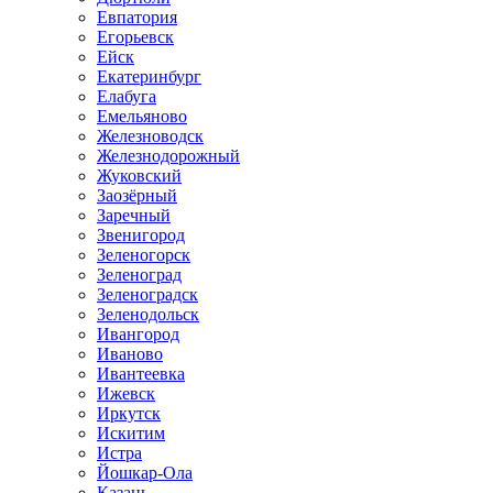
Евпатория
Егорьевск
Ейск
Екатеринбург
Елабуга
Емельяново
Железноводск
Железнодорожный
Жуковский
Заозёрный
Заречный
Звенигород
Зеленогорск
Зеленоград
Зеленоградск
Зеленодольск
Ивангород
Иваново
Ивантеевка
Ижевск
Иркутск
Искитим
Истра
Йошкар-Ола
Казань