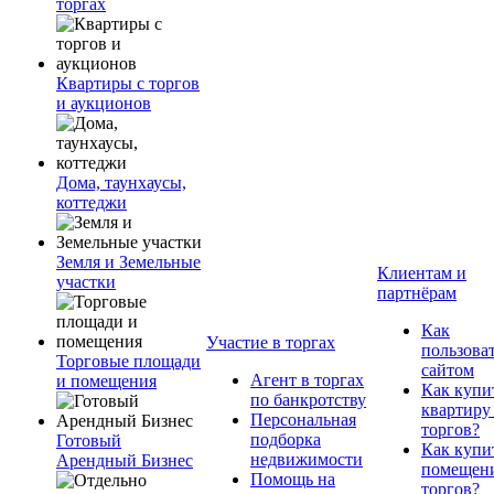
торгах
Квартиры с торгов
и аукционов
Дома, таунхаусы,
коттеджи
Земля и Земельные
Клиентам и
участки
партнёрам
Как
Участие в торгах
пользова
Торговые площади
сайтом
Агент в торгах
и помещения
Как купи
по банкротству
квартиру
Персональная
торгов?
подборка
Готовый
Как купи
недвижимости
Арендный Бизнес
помещени
Помощь на
торгов?