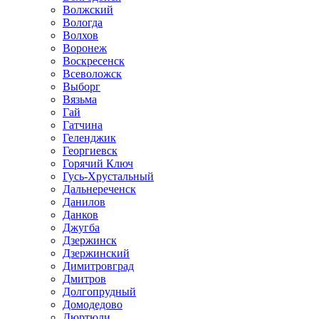
Волжский
Вологда
Волхов
Воронеж
Воскресенск
Всеволожск
Выборг
Вязьма
Гай
Гатчина
Геленджик
Георгиевск
Горячий Ключ
Гусь-Хрустальный
Дальнереченск
Данилов
Данков
Джугба
Дзержинск
Дзержинский
Димитровград
Дмитров
Долгопрудный
Домодедово
Дюртюли