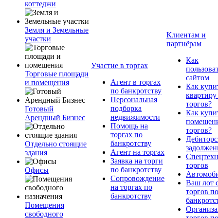
коттеджи
Земля и Земельные
Клиентам и
участки
партнёрам
Как
Участие в торгах
пользова
Торговые площади
сайтом
Агент в торгах
и помещения
Как купи
по банкротству
квартиру
Персональная
торгов?
подборка
Готовый
Как купи
недвижимости
Арендный Бизнес
помещени
Помощь на
торгов?
торгах по
Дебиторс
банкротству
Отдельно стоящие
задолжен
Агент на торгах
здания
Спецтехн
Заявка на торги
торгов
по банкротству
Офисы
Автомоб
Сопровождение
Ваш лот 
на торгах по
торгов п
банкротству
банкротс
Помещения
Организа
свободного
торгов п