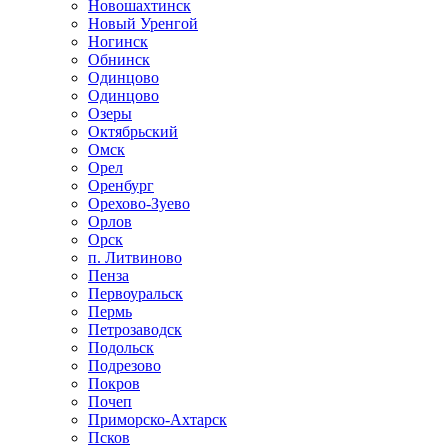
Новошахтинск
Новый Уренгой
Ногинск
Обнинск
Одинцово
Одинцово
Озеры
Октябрьский
Омск
Орел
Оренбург
Орехово-Зуево
Орлов
Орск
п. Литвиново
Пенза
Первоуральск
Пермь
Петрозаводск
Подольск
Подрезово
Покров
Почеп
Приморско-Ахтарск
Псков