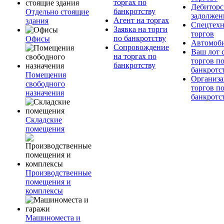
торгах по
Дебиторс
банкротству
Отдельно стоящие
задолжен
Агент на торгах
здания
Спецтехн
Заявка на торги
торгов
по банкротству
Офисы
Автомоб
Сопровождение
Ваш лот 
на торгах по
торгов п
банкротству
банкротс
Помещения
Организа
свободного
торгов п
назначения
банкротс
Складские
помещения
Производственные
помещения и
комплексы
Машиноместа и