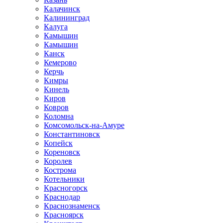
Калачинск
Калининград
Калуга
Камышин
Камышин
Канск
Кемерово
Керчь
Кимры
Кинель
Киров
Ковров
Коломна
Комсомольск-на-Амуре
Константиновск
Копейск
Кореновск
Королев
Кострома
Котельники
Красногорск
Краснодар
Краснознаменск
Красноярск