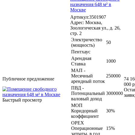
назначения 648 м² в
Москве
Артикул:3501907
Адрес: Москва,
Зоологическая ул., д. 26,
стр. 2
Электричество
50
(мощность)
Пентхаус
Арендная
1000
Ставка
МАП -
Месячный
250000
Публичное предложение
74 16
арендный поток
000 р
ПВД -
Оста
Потенциальный
3000000
заявк
валовый доход
Быстрый просмотр
МОП
Коридорный
30%
коэффициент
OPEX
Операционные
15%
затраты, в год