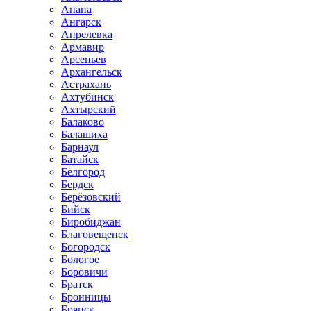
Анапа
Ангарск
Апрелевка
Армавир
Арсеньев
Архангельск
Астрахань
Ахтубинск
Ахтырский
Балаково
Балашиха
Барнаул
Батайск
Белгород
Бердск
Берёзовский
Бийск
Биробиджан
Благовещенск
Богородск
Бологое
Боровичи
Братск
Бронницы
Брянск