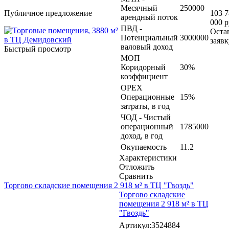
Месячный
250000
Публичное предложение
103 
арендный поток
000 р
ПВД -
Оста
Потенциальный
3000000
заявк
валовый доход
Быстрый просмотр
МОП
Коридорный
30%
коэффициент
OPEX
Операционные
15%
затраты, в год
ЧОД - Чистый
операционный
1785000
доход, в год
Окупаемость
11.2
Характеристики
Отложить
Сравнить
Торгово складские помещения 2 918 м² в ТЦ "Гвоздь"
Торгово складские
помещения 2 918 м² в ТЦ
"Гвоздь"
Артикул:3524884