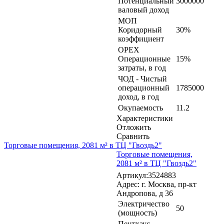
Потенциальный
3000000
валовый доход
МОП
Коридорный
30%
коэффициент
OPEX
Операционные
15%
затраты, в год
ЧОД - Чистый
операционный
1785000
доход, в год
Окупаемость
11.2
Характеристики
Отложить
Сравнить
Торговые помещения, 2081 м² в ТЦ "Гвоздь2"
Торговые помещения,
2081 м² в ТЦ "Гвоздь2"
Артикул:3524883
Адрес: г. Москва, пр-кт
Андропова, д 36
Электричество
50
(мощность)
Пентхаус