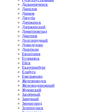
Дальнереченск
Данилов
Данков
Джугба
Дзержинск
Дзержинский
Димитровград
Дмитров
Долгопрудный
Домодедово
Дюртюли
Евпатория
Егорьевск
Ейск
Екатеринбург
Елабуга
Емельяново
Железноводск
Железнодорожный
Жуковский
Заозёрный
Заречный
Звенигород
Зеленогорск