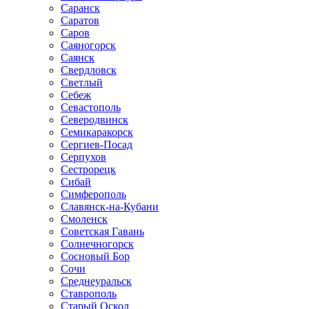
Саранск
Саратов
Саров
Саяногорск
Саянск
Свердловск
Светлый
Себеж
Севастополь
Северодвинск
Семикаракорск
Сергиев-Посад
Серпухов
Сестрорецк
Сибай
Симферополь
Славянск-на-Кубани
Смоленск
Советская Гавань
Солнечногорск
Сосновый Бор
Сочи
Среднеуральск
Ставрополь
Старый Оскол