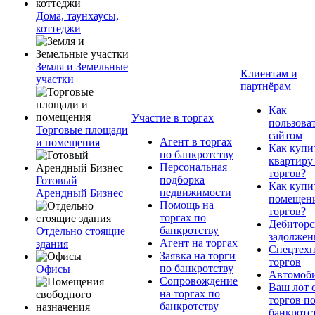
Дома, таунхаусы,
коттеджи
Земля и Земельные
Клиентам и
участки
партнёрам
Как
Участие в торгах
пользова
Торговые площади
сайтом
Агент в торгах
и помещения
Как купи
по банкротству
квартиру
Персональная
торгов?
подборка
Готовый
Как купи
недвижимости
Арендный Бизнес
помещени
Помощь на
торгов?
торгах по
Дебиторс
банкротству
Отдельно стоящие
задолжен
Агент на торгах
здания
Спецтехн
Заявка на торги
торгов
по банкротству
Офисы
Автомоб
Сопровождение
Ваш лот 
на торгах по
торгов п
банкротству
банкротс