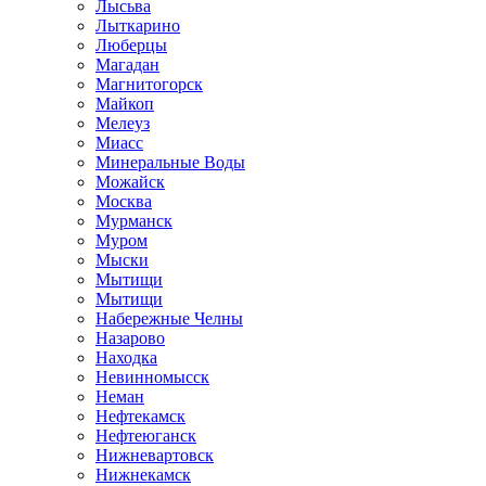
Лысьва
Лыткарино
Люберцы
Магадан
Магнитогорск
Майкоп
Мелеуз
Миасс
Минеральные Воды
Можайск
Москва
Мурманск
Муром
Мыски
Мытищи
Мытищи
Набережные Челны
Назарово
Находка
Невинномысск
Неман
Нефтекамск
Нефтеюганск
Нижневартовск
Нижнекамск