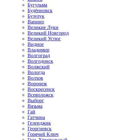
Бугульма
Будённовск
Бузулук
Ванино
Великие Луки
Великий Новгород
Великий Устюг
Видное
Владимир
Волгоград
Волгодонск
Волжский
Вологда
Волхов
Воронеж
Воскресенск
Всеволожск
Выборг
Вязьма
Гай
Гатчина
Геленджик
Георгиевск
Горячий Ключ
Гусь-Хрустальный