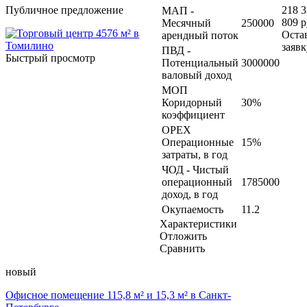
Публичное предложение
218 
МАП -
809 р
Месячный
250000
Оста
арендный поток
заявк
ПВД -
Быстрый просмотр
Потенциальный
3000000
валовый доход
МОП
Коридорный
30%
коэффициент
OPEX
Операционные
15%
затраты, в год
ЧОД - Чистый
операционный
1785000
доход, в год
Окупаемость
11.2
Характеристики
Отложить
Сравнить
новый
Офисное помещение 115,8 м² и 15,3 м² в Санкт-