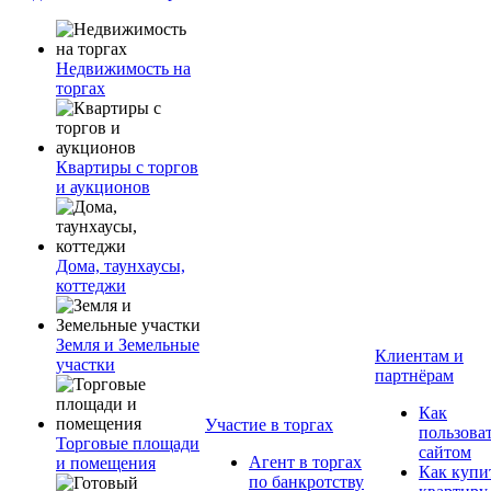
Недвижимость на
торгах
Квартиры с торгов
и аукционов
Дома, таунхаусы,
коттеджи
Земля и Земельные
Клиентам и
участки
партнёрам
Как
Участие в торгах
пользова
Торговые площади
сайтом
Агент в торгах
и помещения
Как купи
по банкротству