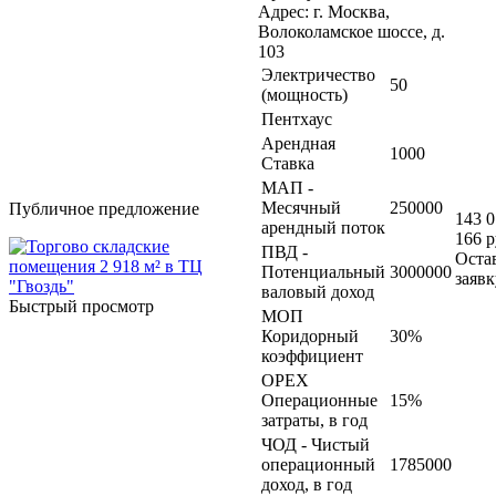
Адрес: г. Москва,
Волоколамское шоссе, д.
103
Электричество
50
(мощность)
Пентхаус
Арендная
1000
Ставка
МАП -
Месячный
250000
Публичное предложение
143 
арендный поток
166 р
ПВД -
Оста
Потенциальный
3000000
заявк
валовый доход
Быстрый просмотр
МОП
Коридорный
30%
коэффициент
OPEX
Операционные
15%
затраты, в год
ЧОД - Чистый
операционный
1785000
доход, в год