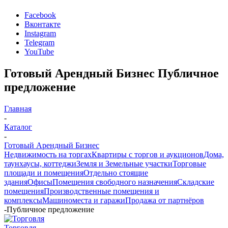
Facebook
Вконтакте
Instagram
Telegram
YouTube
Готовый Арендный Бизнес Публичное
предложение
Главная
-
Каталог
-
Готовый Арендный Бизнес
Недвижимость на торгах
Квартиры с торгов и аукционов
Дома,
таунхаусы, коттеджи
Земля и Земельные участки
Торговые
площади и помещения
Отдельно стоящие
здания
Офисы
Помещения свободного назначения
Складские
помещения
Производственные помещения и
комплексы
Машиноместа и гаражи
Продажа от партнёров
-
Публичное предложение
Торговля