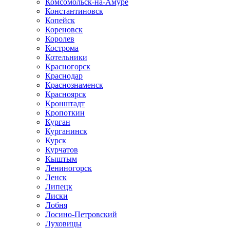
Комсомольск-на-Амуре
Константиновск
Копейск
Кореновск
Королев
Кострома
Котельники
Красногорск
Краснодар
Краснознаменск
Красноярск
Кронштадт
Кропоткин
Курган
Курганинск
Курск
Курчатов
Кыштым
Лениногорск
Ленск
Липецк
Лиски
Лобня
Лосино-Петровский
Луховицы