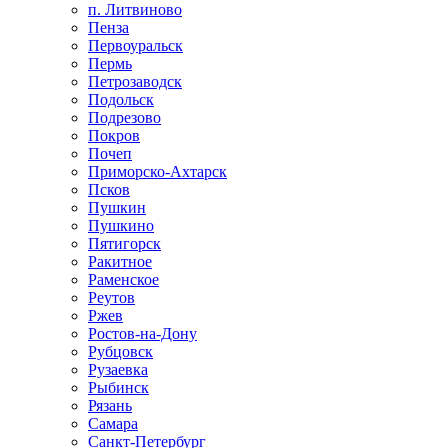
п. Литвиново
Пенза
Первоуральск
Пермь
Петрозаводск
Подольск
Подрезово
Покров
Почеп
Приморско-Ахтарск
Псков
Пушкин
Пушкино
Пятигорск
Ракитное
Раменское
Реутов
Ржев
Ростов-на-Дону
Рубцовск
Рузаевка
Рыбинск
Рязань
Самара
Санкт-Петербург