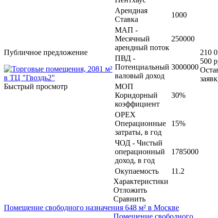
Арендная
1000
Ставка
МАП -
Месячный
250000
арендный поток
Публичное предложение
210 
ПВД -
500 р
Потенциальный
3000000
Оста
валовый доход
заявк
Быстрый просмотр
МОП
Коридорный
30%
коэффициент
OPEX
Операционные
15%
затраты, в год
ЧОД - Чистый
операционный
1785000
доход, в год
Окупаемость
11.2
Характеристики
Отложить
Сравнить
Помещение свободного назначения 648 м² в Москве
Помещение свободного