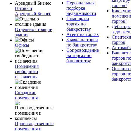
квартиру
Персональная
торгов?
подборка
Готовый
Как купи
недвижимости
Арендный Бизнес
помещени
Помощь на
торгов?
торгах по
Дебиторс
банкротству
Отдельно стоящие
задолжен
Агент на торгах
здания
Спецтехн
Заявка на торги
торгов
по банкротству
Офисы
Автомоб
Сопровождение
Ваш лот 
на торгах по
торгов п
банкротству
банкротс
Помещения
Организа
свободного
торгов п
назначения
банкротс
Складские
помещения
Производственные
помещения и