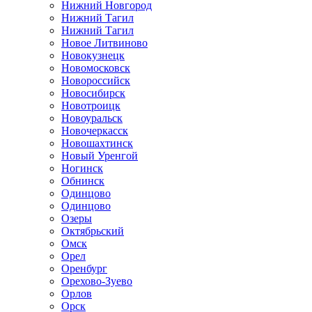
Нижний Новгород
Нижний Тагил
Нижний Тагил
Новое Литвиново
Новокузнецк
Новомосковск
Новороссийск
Новосибирск
Новотроицк
Новоуральск
Новочеркасск
Новошахтинск
Новый Уренгой
Ногинск
Обнинск
Одинцово
Одинцово
Озеры
Октябрьский
Омск
Орел
Оренбург
Орехово-Зуево
Орлов
Орск