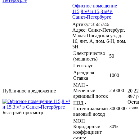
Петербурге
Офисное помещение
115,8 м² и 15,3 м² в
Санкт-Петербурге
Артикул:3565746
Адрес: Санкт-Петербург,
Малая Посадская ул., д.
16, лит. А, пом. 6-Н, пом.
5Н.
Электричество
50
(мощность)
Пентхаус
Арендная
1000
Ставка
МАП -
Месячный
250000
Публичное предложение
20 22
арендный поток
897 р
Оста
ПВД -
заявк
Потенциальный
3000000
Быстрый просмотр
валовый доход
МОП
Коридорный
30%
коэффициент
OPEX