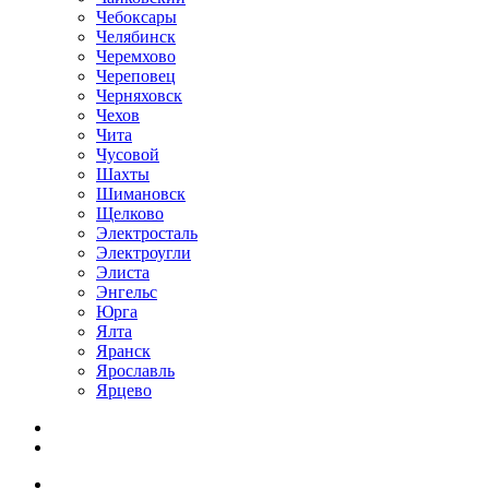
Чебоксары
Челябинск
Черемхово
Череповец
Черняховск
Чехов
Чита
Чусовой
Шахты
Шимановск
Щелково
Электросталь
Электроугли
Элиста
Энгельс
Юрга
Ялта
Яранск
Ярославль
Ярцево