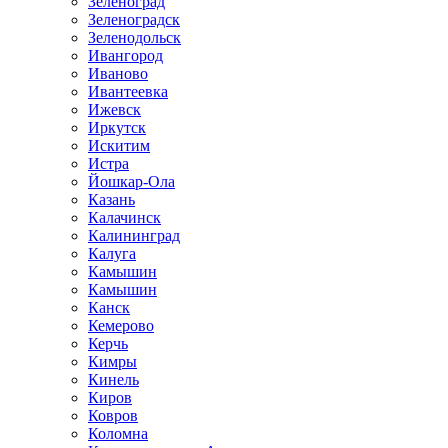
Зеленоград
Зеленоградск
Зеленодольск
Ивангород
Иваново
Ивантеевка
Ижевск
Иркутск
Искитим
Истра
Йошкар-Ола
Казань
Калачинск
Калининград
Калуга
Камышин
Камышин
Канск
Кемерово
Керчь
Кимры
Кинель
Киров
Ковров
Коломна