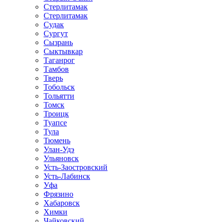
Стерлитамак
Стерлитамак
Судак
Сургут
Сызрань
Сыктывкар
Таганрог
Тамбов
Тверь
Тобольск
Тольятти
Томск
Троицк
Туапсе
Тула
Тюмень
Улан-Удэ
Ульяновск
Усть-Заостровский
Усть-Лабинск
Уфа
Фрязино
Хабаровск
Химки
Чайковский