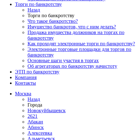
Торги по банкротству
Назад
Торги по банкротству
Что такое банкротство?
Имущество банкротов, что с ним делать?
Продажа имущества должников на торгах по
банкротству
Как проходят электронные торги по банкротству?
Электронные торговые площадки для торгов по
банкротству
Основные шаги участия в торгах
Об агрегаторах по банкротству начистоту
ЭТП по банкротству
Компания
Контакты
Москва
Назад
Города
Новокуйбышевск
2621
Абакан
Абинск
Алексеевка
Альметьевск