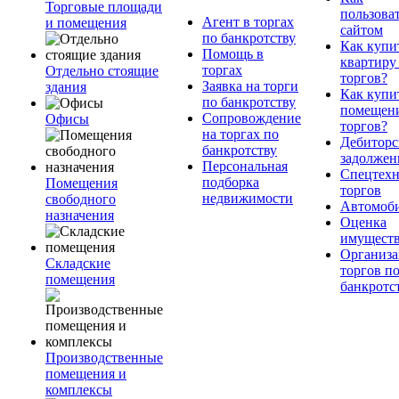
Торговые площади
пользова
Агент в торгах
и помещения
сайтом
по банкротству
Как купи
Помощь в
квартиру
торгах
Отдельно стоящие
торгов?
Заявка на торги
здания
Как купи
по банкротству
помещени
Сопровождение
Офисы
торгов?
на торгах по
Дебиторс
банкротству
задолжен
Персональная
Спецтехн
подборка
Помещения
торгов
недвижимости
свободного
Автомоб
назначения
Оценка
имущест
Организа
Складские
торгов п
помещения
банкротс
Производственные
помещения и
комплексы