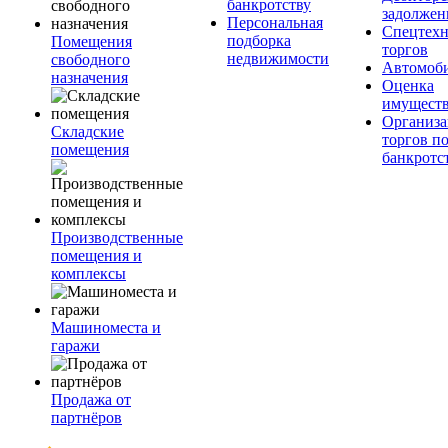
банкротству
задолжен
Персональная
Спецтехн
подборка
Помещения
торгов
недвижимости
свободного
Автомоб
назначения
Оценка
имущест
Организа
Складские
торгов п
помещения
банкротс
Производственные
помещения и
комплексы
Машиноместа и
гаражи
Продажа от
партнёров