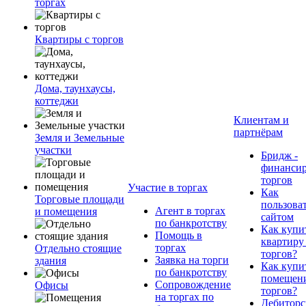
торгах
Квартиры с торгов
Дома, таунхаусы,
коттеджи
Клиентам и
партнёрам
Земля и Земельные
участки
Бридж -
финанси
торгов
Участие в торгах
Как
Торговые площади
пользова
Агент в торгах
и помещения
сайтом
по банкротству
Как купи
Помощь в
квартиру
торгах
Отдельно стоящие
торгов?
Заявка на торги
здания
Как купи
по банкротству
помещени
Сопровождение
Офисы
торгов?
на торгах по
Дебиторс