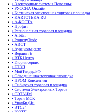
• Электронные системы Поволжья
• РУССИА Онлайн
• Балтийская электронная торговая площадка
• KARTOTEKA.RU
• А-КОСТА
• Профит
• Региональная торговая площадка
• Arbitat
• PropertyTrade
• АИСТ
• Аукцион-центр
• ВердиктЪ
• ВТБ Центр
• Глория сервис
• ЕТЭП
• МойТендер.РФ
• Объединенная торговая площадка
• ПРОМ-Консалтинг
• Сибирская торговая площадка
• Системы Электронных Торгов
• СЭТАЙМ
• Торги-МСК
• УралБидИн
• ЭТС24
• ЮЭТП