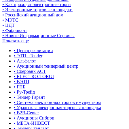
• Как проходят электронные торги
• Электронные торговые площадки
• Российский аукционный дом
• МЭТС
• ЦДТ
• Фабрикант
• Новые Информационные Сервисы
Показать еще
• Центр реализации
• ЭТП uTender
• Альфалот
• Аукционный тендерный центр
• Сбербанк АСТ
• ELECTRO-TORGI
• ВЭТП
• ГПБ
• Ру-Трейд
• Тендер Гарант
• Система электронных торгов имуществом
• Уральская электронная торговая площадка
• B2B-Center
• Аукционы Сибири
• МЕТА-ИНВЕСТ
• ТендерСтандарт