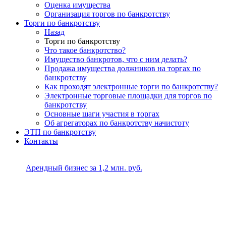
Оценка имущества
Организация торгов по банкротству
Торги по банкротству
Назад
Торги по банкротству
Что такое банкротство?
Имущество банкротов, что с ним делать?
Продажа имущества должников на торгах по
банкротству
Как проходят электронные торги по банкротству?
Электронные торговые площадки для торгов по
банкротству
Основные шаги участия в торгах
Об агрегаторах по банкротству начистоту
ЭТП по банкротству
Контакты
Арендный бизнес за 1,2 млн. руб.
Офис/ПСН в центре Екатеринбурга
Покупка –
1 250 000 руб.
Срок проекта –
1
год