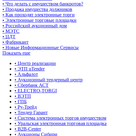
• Что делать с имуществом банкротов?
• Продажа имущества должников
• Как проходят электронные торги
• Электронные торговые площадки
• Российский аукционный дом
• МЭТС
• ЦДТ
• Фабрикант
• Новые Информационные Сервисы
Показать еще
• Центр реализации
• ЭТП uTender
• Альфалот
• Аукционный тендерный центр
• Сбербанк АСТ
• ELECTRO-TORGI
• ВЭТП
• ГПБ
• Ру-Трейд
• Тендер Гарант
• Система электронных торгов имуществом
• Уральская электронная торговая площадка
• B2B-Center
• Аукционы Сибири