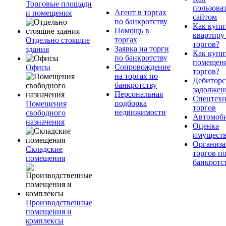
Торговые площади
пользова
Агент в торгах
и помещения
сайтом
по банкротству
Как купи
Помощь в
квартиру
торгах
Отдельно стоящие
торгов?
Заявка на торги
здания
Как купи
по банкротству
помещени
Сопровождение
Офисы
торгов?
на торгах по
Дебиторс
банкротству
задолжен
Персональная
Спецтехн
подборка
Помещения
торгов
недвижимости
свободного
Автомоб
назначения
Оценка
имущест
Организа
Складские
торгов п
помещения
банкротс
Производственные
помещения и
комплексы