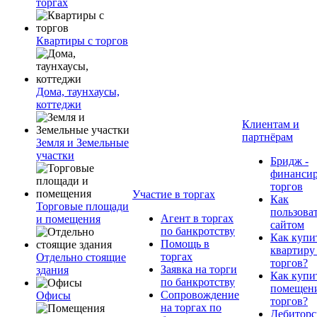
торгах
Квартиры с торгов
Дома, таунхаусы,
коттеджи
Клиентам и
партнёрам
Земля и Земельные
участки
Бридж -
финанси
торгов
Участие в торгах
Как
Торговые площади
пользова
Агент в торгах
и помещения
сайтом
по банкротству
Как купи
Помощь в
квартиру
торгах
Отдельно стоящие
торгов?
Заявка на торги
здания
Как купи
по банкротству
помещени
Сопровождение
Офисы
торгов?
на торгах по
Дебиторс