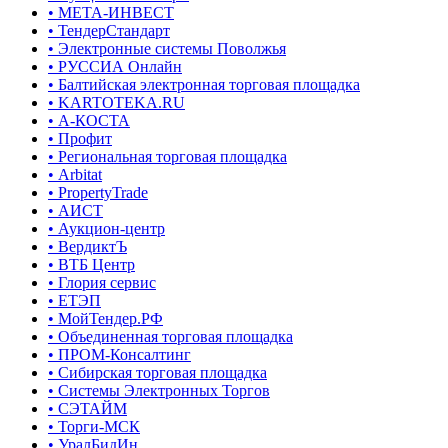
• МЕТА-ИНВЕСТ
• ТендерСтандарт
• Электронные системы Поволжья
• РУССИА Онлайн
• Балтийская электронная торговая площадка
• KARTOTEKA.RU
• А-КОСТА
• Профит
• Региональная торговая площадка
• Arbitat
• PropertyTrade
• АИСТ
• Аукцион-центр
• ВердиктЪ
• ВТБ Центр
• Глория сервис
• ЕТЭП
• МойТендер.РФ
• Объединенная торговая площадка
• ПРОМ-Консалтинг
• Сибирская торговая площадка
• Системы Электронных Торгов
• СЭТАЙМ
• Торги-МСК
• УралБидИн