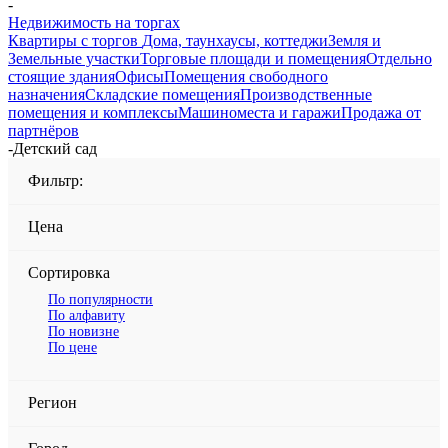
-
Недвижимость на торгах
Квартиры с торгов
Дома, таунхаусы, коттеджи
Земля и
Земельные участки
Торговые площади и помещения
Отдельно
стоящие здания
Офисы
Помещения свободного
назначения
Складские помещения
Производственные
помещения и комплексы
Машиноместа и гаражи
Продажа от
партнёров
-
Детский сад
Фильтр:
Цена
Сортировка
По популярности
По алфавиту
По новизне
По цене
Регион