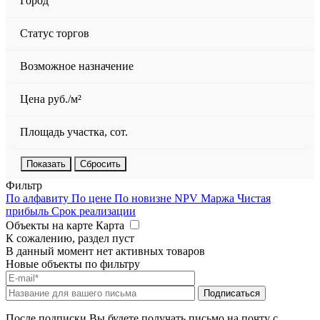
Город
Статус торгов
Возможное назначение
Цена руб./м²
Площадь участка, сот.
Сбросить
Фильтр
По алфавиту
По цене
По новизне
NPV
Маржа
Чистая
прибыль
Срок реализации
Объекты на карте
Карта
К сожалению, раздел пуст
В данный момент нет активных товаров
Новые объекты по фильтру
После подписки Вы будете получать письмо на почту с