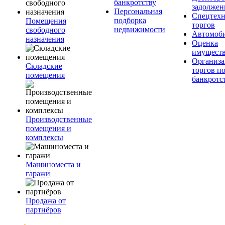
банкротству
задолжен
Персональная
Спецтехн
подборка
Помещения
торгов
недвижимости
свободного
Автомоб
назначения
Оценка
имущест
Организа
Складские
торгов п
помещения
банкротс
Производственные
помещения и
комплексы
Машиноместа и
гаражи
Продажа от
партнёров