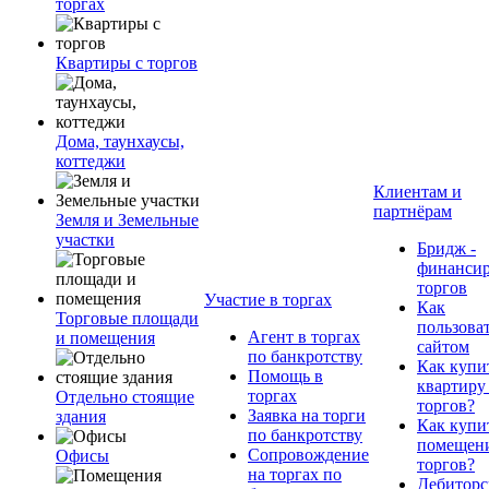
торгах
Квартиры с торгов
Дома, таунхаусы,
коттеджи
Клиентам и
партнёрам
Земля и Земельные
участки
Бридж -
финанси
торгов
Участие в торгах
Как
Торговые площади
пользова
Агент в торгах
и помещения
сайтом
по банкротству
Как купи
Помощь в
квартиру
торгах
Отдельно стоящие
торгов?
Заявка на торги
здания
Как купи
по банкротству
помещени
Сопровождение
Офисы
торгов?
на торгах по
Дебиторс