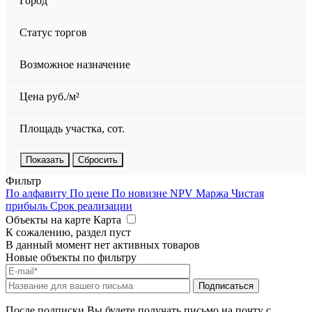
Город
Статус торгов
Возможное назначение
Цена руб./м²
Площадь участка, сот.
Сбросить
Фильтр
По алфавиту
По цене
По новизне
NPV
Маржа
Чистая
прибыль
Срок реализации
Объекты на карте
Карта
К сожалению, раздел пуст
В данный момент нет активных товаров
Новые объекты по фильтру
После подписки Вы будете получать письмо на почту с