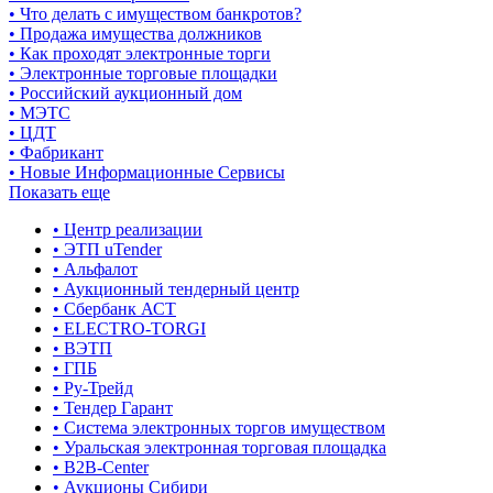
• Что делать с имуществом банкротов?
• Продажа имущества должников
• Как проходят электронные торги
• Электронные торговые площадки
• Российский аукционный дом
• МЭТС
• ЦДТ
• Фабрикант
• Новые Информационные Сервисы
Показать еще
• Центр реализации
• ЭТП uTender
• Альфалот
• Аукционный тендерный центр
• Сбербанк АСТ
• ELECTRO-TORGI
• ВЭТП
• ГПБ
• Ру-Трейд
• Тендер Гарант
• Система электронных торгов имуществом
• Уральская электронная торговая площадка
• B2B-Center
• Аукционы Сибири