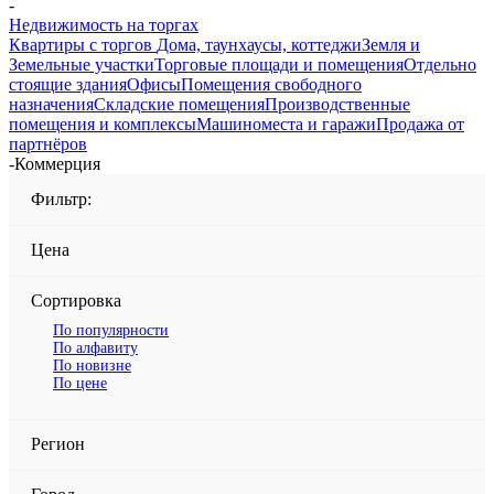
-
Недвижимость на торгах
Квартиры с торгов
Дома, таунхаусы, коттеджи
Земля и
Земельные участки
Торговые площади и помещения
Отдельно
стоящие здания
Офисы
Помещения свободного
назначения
Складские помещения
Производственные
помещения и комплексы
Машиноместа и гаражи
Продажа от
партнёров
-
Коммерция
Фильтр:
Цена
Сортировка
По популярности
По алфавиту
По новизне
По цене
Регион