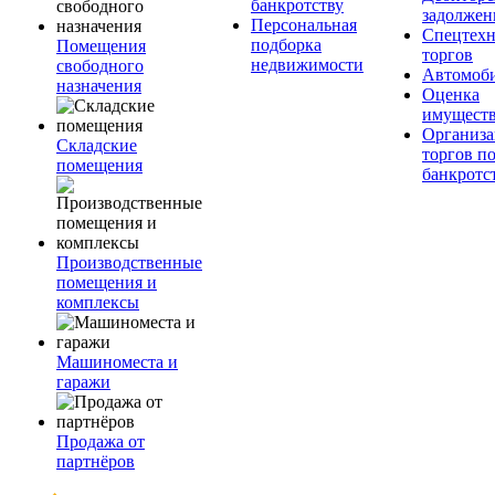
банкротству
задолжен
Персональная
Спецтехн
подборка
Помещения
торгов
недвижимости
свободного
Автомоб
назначения
Оценка
имущест
Организа
Складские
торгов п
помещения
банкротс
Производственные
помещения и
комплексы
Машиноместа и
гаражи
Продажа от
партнёров