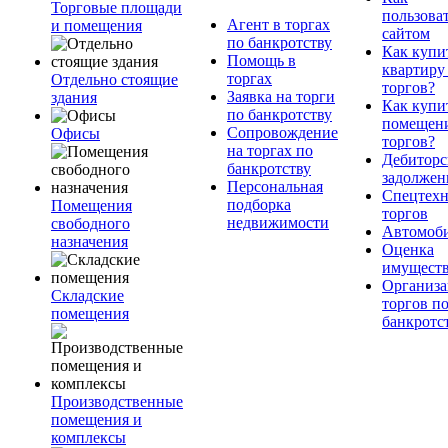
Торговые площади
пользова
Агент в торгах
и помещения
сайтом
по банкротству
Как купи
Помощь в
квартиру
торгах
Отдельно стоящие
торгов?
Заявка на торги
здания
Как купи
по банкротству
помещени
Сопровождение
Офисы
торгов?
на торгах по
Дебиторс
банкротству
задолжен
Персональная
Спецтехн
подборка
Помещения
торгов
недвижимости
свободного
Автомоб
назначения
Оценка
имущест
Организа
Складские
торгов п
помещения
банкротс
Производственные
помещения и
комплексы