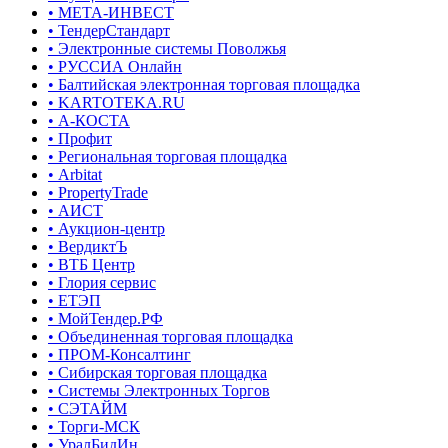
• МЕТА-ИНВЕСТ
• ТендерСтандарт
• Электронные системы Поволжья
• РУССИА Онлайн
• Балтийская электронная торговая площадка
• KARTOTEKA.RU
• А-КОСТА
• Профит
• Региональная торговая площадка
• Arbitat
• PropertyTrade
• АИСТ
• Аукцион-центр
• ВердиктЪ
• ВТБ Центр
• Глория сервис
• ЕТЭП
• МойТендер.РФ
• Объединенная торговая площадка
• ПРОМ-Консалтинг
• Сибирская торговая площадка
• Системы Электронных Торгов
• СЭТАЙМ
• Торги-МСК
• УралБидИн