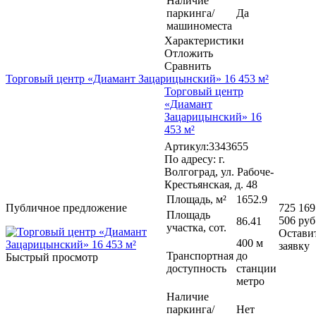
Наличие
паркинга/
Да
машиноместа
Характеристики
Отложить
Сравнить
Торговый центр «Диамант Зацарицынский» 16 453 м²
Торговый центр
«Диамант
Зацарицынский» 16
453 м²
Артикул:3343655
По адресу: г.
Волгоград, ул. Рабоче-
Крестьянская, д. 48
Площадь, м²
1652.9
Публичное предложение
725 169
Площадь
506 руб
86.41
участка, сот.
Остави
400 м
заявку
Транспортная
до
Быстрый просмотр
доступность
станции
метро
Наличие
паркинга/
Нет