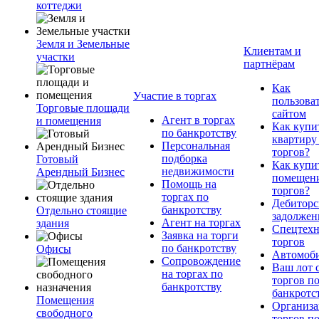
коттеджи
Земля и Земельные
Клиентам и
участки
партнёрам
Как
Участие в торгах
пользова
Торговые площади
сайтом
Агент в торгах
и помещения
Как купи
по банкротству
квартиру
Персональная
торгов?
подборка
Готовый
Как купи
недвижимости
Арендный Бизнес
помещени
Помощь на
торгов?
торгах по
Дебиторс
банкротству
Отдельно стоящие
задолжен
Агент на торгах
здания
Спецтехн
Заявка на торги
торгов
по банкротству
Офисы
Автомоб
Сопровождение
Ваш лот 
на торгах по
торгов п
банкротству
банкротс
Помещения
Организа
свободного
торгов п