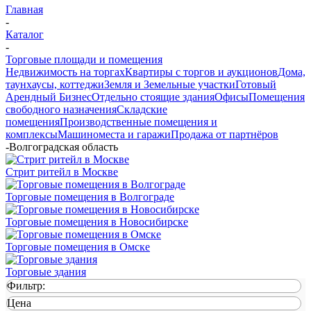
Главная
-
Каталог
-
Торговые площади и помещения
Недвижимость на торгах
Квартиры с торгов и аукционов
Дома,
таунхаусы, коттеджи
Земля и Земельные участки
Готовый
Арендный Бизнес
Отдельно стоящие здания
Офисы
Помещения
свободного назначения
Складские
помещения
Производственные помещения и
комплексы
Машиноместа и гаражи
Продажа от партнёров
-
Волгоградская область
Стрит ритейл в Москве
Торговые помещения в Волгограде
Торговые помещения в Новосибирске
Торговые помещения в Омске
Торговые здания
Фильтр:
Цена