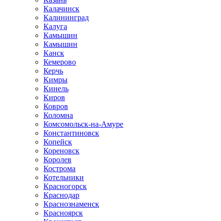
Калачинск
Калининград
Калуга
Камышин
Камышин
Канск
Кемерово
Керчь
Кимры
Кинель
Киров
Ковров
Коломна
Комсомольск-на-Амуре
Константиновск
Копейск
Кореновск
Королев
Кострома
Котельники
Красногорск
Краснодар
Краснознаменск
Красноярск