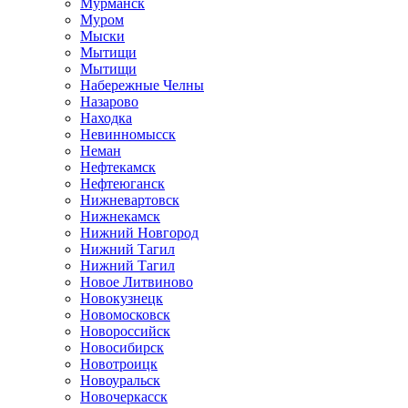
Мурманск
Муром
Мыски
Мытищи
Мытищи
Набережные Челны
Назарово
Находка
Невинномысск
Неман
Нефтекамск
Нефтеюганск
Нижневартовск
Нижнекамск
Нижний Новгород
Нижний Тагил
Нижний Тагил
Новое Литвиново
Новокузнецк
Новомосковск
Новороссийск
Новосибирск
Новотроицк
Новоуральск
Новочеркасск