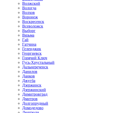
Волжский
Вологда
Волхов
Воронеж
Воскресенск
Всеволожск
Выборг
Вязьма
Гай
Гатчина
Геленджик
Георгиевск
Горячий Ключ
Гусь-Хрустальный
Дальнереченск
Данилов
Данков
Джугба
Дзержинск
Дзержинский
Димитровград
Дмитров
Долгопрудный
Домодедово
Дюртюли