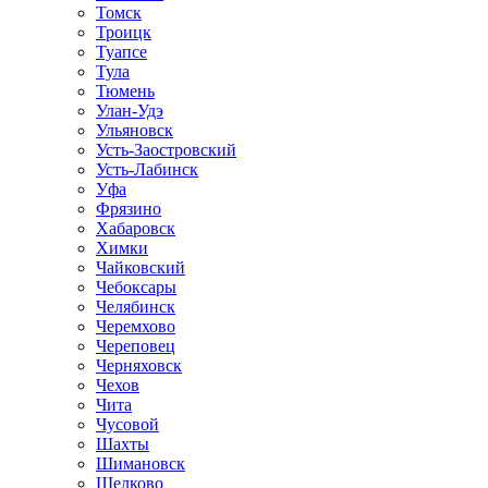
Томск
Троицк
Туапсе
Тула
Тюмень
Улан-Удэ
Ульяновск
Усть-Заостровский
Усть-Лабинск
Уфа
Фрязино
Хабаровск
Химки
Чайковский
Чебоксары
Челябинск
Черемхово
Череповец
Черняховск
Чехов
Чита
Чусовой
Шахты
Шимановск
Щелково