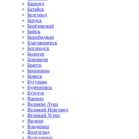
Барнаул
Батайск
Белгород
Бердск
Берёзовский
Бийск
Биробиджан
Благовещенск
Богородск
Бологое
Боровичи
Братск
Бронницы
Брянск
Бугульма
Будённовск
Бузулук
Ванино
Великие Луки
Великий Новгород
Великий Устюг
Видное
Владимир
Волгоград
Волгодонск