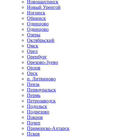
Новошахтинск
Новый Уренгой
Ногинск
Обнинск
Одинцово
Одинцово
Озеры
Октябрьский
Омск
Орел
Оренбург
Орехово-Зуево
Орлов
Орск
п. Литвиново
Пенза
Первоуральск
Пермь
Петрозаводск
Подольск
Подрезово
Покров
Почеп
Приморско-Ахтарск
Псков