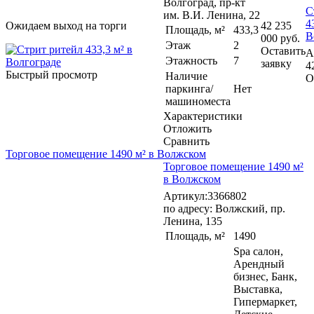
Волгоград, пр-кт
С
им. В.И. Ленина, 22
4
Ожидаем выход на торги
42 235
Площадь, м²
433,3
В
000 руб.
Этаж
2
Оставить
А
Этажность
7
заявку
4
Быстрый просмотр
Наличие
О
паркинга/
Нет
машиноместа
Характеристики
Отложить
Сравнить
Торговое помещение 1490 м² в Волжском
Торговое помещение 1490 м²
в Волжском
Артикул:3366802
по адресу: Волжский, пр.
Ленина, 135
Площадь, м²
1490
Spa салон,
Арендный
бизнес, Банк,
Выставка,
Гипермаркет,