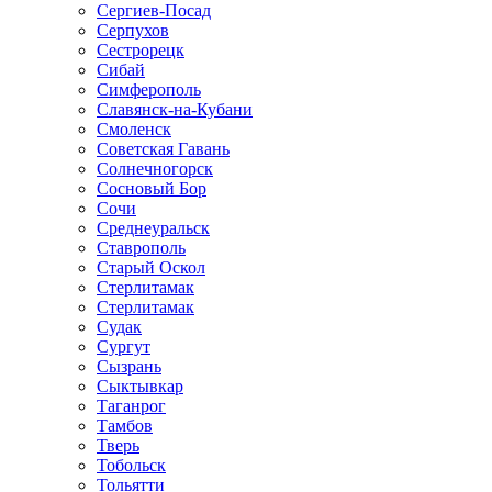
Сергиев-Посад
Серпухов
Сестрорецк
Сибай
Симферополь
Славянск-на-Кубани
Смоленск
Советская Гавань
Солнечногорск
Сосновый Бор
Сочи
Среднеуральск
Ставрополь
Старый Оскол
Стерлитамак
Стерлитамак
Судак
Сургут
Сызрань
Сыктывкар
Таганрог
Тамбов
Тверь
Тобольск
Тольятти