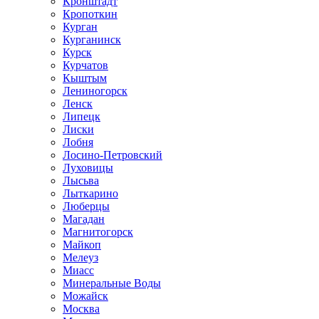
Кронштадт
Кропоткин
Курган
Курганинск
Курск
Курчатов
Кыштым
Лениногорск
Ленск
Липецк
Лиски
Лобня
Лосино-Петровский
Луховицы
Лысьва
Лыткарино
Люберцы
Магадан
Магнитогорск
Майкоп
Мелеуз
Миасс
Минеральные Воды
Можайск
Москва