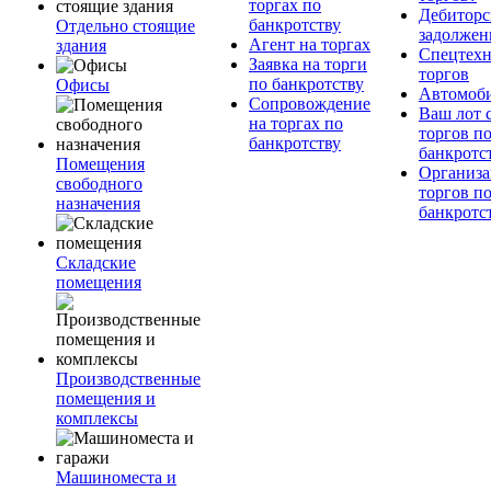
торгах по
Дебиторс
банкротству
Отдельно стоящие
задолжен
Агент на торгах
здания
Спецтехн
Заявка на торги
торгов
по банкротству
Офисы
Автомоб
Сопровождение
Ваш лот 
на торгах по
торгов п
банкротству
банкротс
Помещения
Организа
свободного
торгов п
назначения
банкротс
Складские
помещения
Производственные
помещения и
комплексы
Машиноместа и