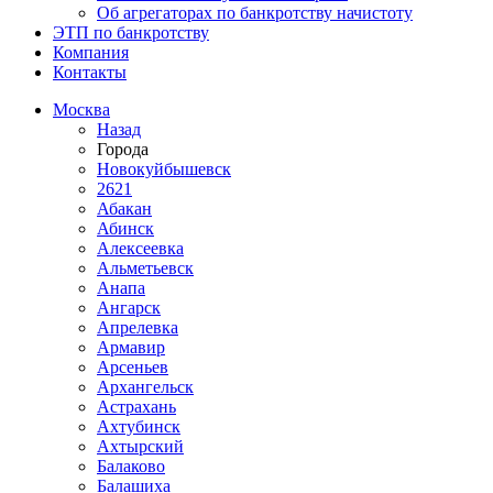
Об агрегаторах по банкротству начистоту
ЭТП по банкротству
Компания
Контакты
Москва
Назад
Города
Новокуйбышевск
2621
Абакан
Абинск
Алексеевка
Альметьевск
Анапа
Ангарск
Апрелевка
Армавир
Арсеньев
Архангельск
Астрахань
Ахтубинск
Ахтырский
Балаково
Балашиха