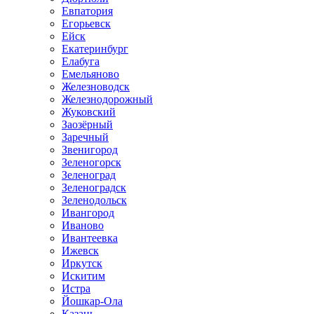
Евпатория
Егорьевск
Ейск
Екатеринбург
Елабуга
Емельяново
Железноводск
Железнодорожный
Жуковский
Заозёрный
Заречный
Звенигород
Зеленогорск
Зеленоград
Зеленоградск
Зеленодольск
Ивангород
Иваново
Ивантеевка
Ижевск
Иркутск
Искитим
Истра
Йошкар-Ола
Казань