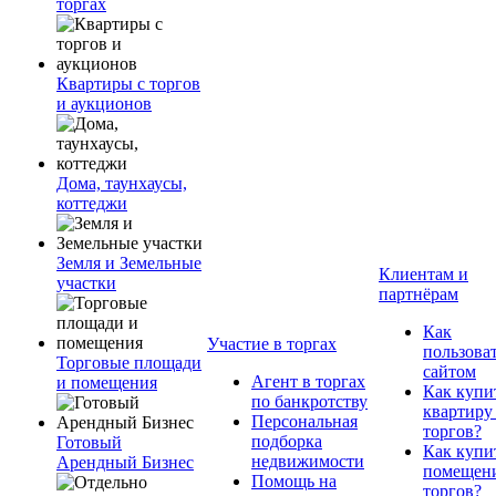
торгах
Квартиры с торгов
и аукционов
Дома, таунхаусы,
коттеджи
Земля и Земельные
Клиентам и
участки
партнёрам
Как
Участие в торгах
пользова
Торговые площади
сайтом
Агент в торгах
и помещения
Как купи
по банкротству
квартиру
Персональная
торгов?
подборка
Готовый
Как купи
недвижимости
Арендный Бизнес
помещени
Помощь на
торгов?