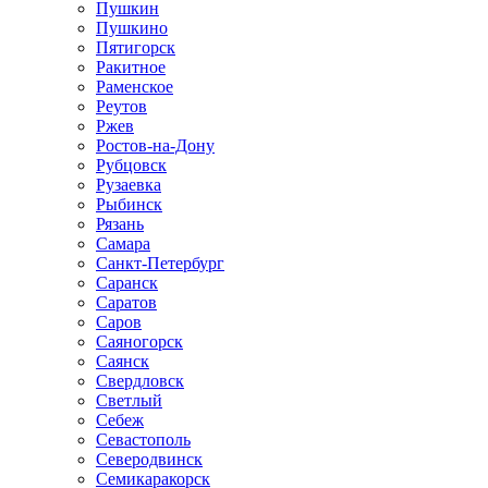
Пушкин
Пушкино
Пятигорск
Ракитное
Раменское
Реутов
Ржев
Ростов-на-Дону
Рубцовск
Рузаевка
Рыбинск
Рязань
Самара
Санкт-Петербург
Саранск
Саратов
Саров
Саяногорск
Саянск
Свердловск
Светлый
Себеж
Севастополь
Северодвинск
Семикаракорск