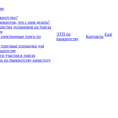
тву
нкротство?
нкротов, что с ним делать?
ества должников на торгах
ву
ЭТП по
Ещё
 электронные торги по
Контакты
банкротству
 торговые площадки для
нкротству
и участия в торгах
ах по банкротству начистоту