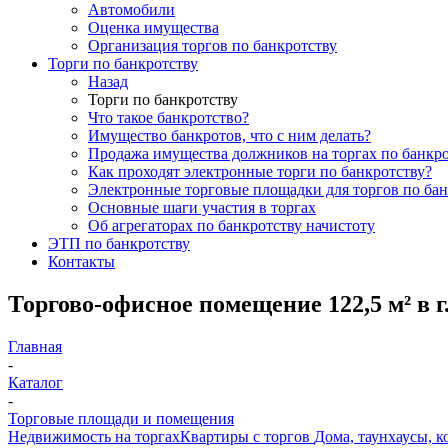
Автомобили
Оценка имущества
Организация торгов по банкротству
Торги по банкротству
Назад
Торги по банкротству
Что такое банкротство?
Имущество банкротов, что с ним делать?
Продажа имущества должников на торгах по банкро
Как проходят электронные торги по банкротству?
Электронные торговые площадки для торгов по бан
Основные шаги участия в торгах
Об агрегаторах по банкротству начистоту
ЭТП по банкротству
Контакты
Торгово-офисное помещение 122,5 м² в 
Главная
-
Каталог
-
Торговые площади и помещения
Недвижимость на торгах
Квартиры с торгов
Дома, таунхаусы, к