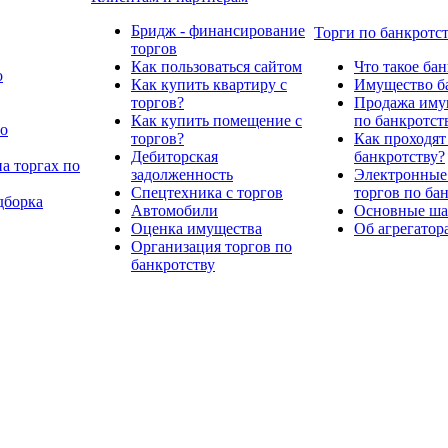
Бридж - финансирование
Торги по банкротс
торгов
Как пользоваться сайтом
Что такое ба
о
Как купить квартиру с
Имущество ба
торгов?
Продажа имущ
Как купить помещение с
по банкротст
по
торгов?
Как проходят
Дебиторская
банкротству?
а торгах по
задолженность
Электронные
Спецтехника с торгов
торгов по ба
дборка
Автомобили
Основные шаг
Оценка имущества
Об агрегатор
Организация торгов по
банкротству