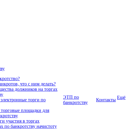
тву
нкротство?
нкротов, что с ним делать?
ества должников на торгах
ву
ЭТП по
Ещё
 электронные торги по
Контакты
банкротству
 торговые площадки для
нкротству
и участия в торгах
ах по банкротству начистоту