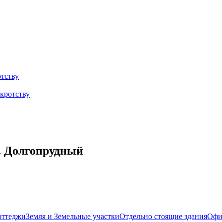
тству
кротству
г. Долгопрудный
оттеджи
Земля и Земельные участки
Отдельно стоящие здания
Офи