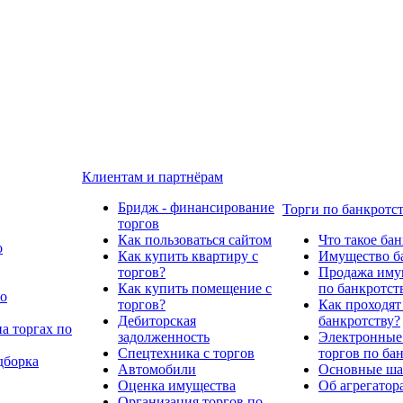
Клиентам и партнёрам
Бридж - финансирование
Торги по банкротс
торгов
Как пользоваться сайтом
Что такое ба
о
Как купить квартиру с
Имущество ба
торгов?
Продажа имущ
Как купить помещение с
по банкротст
по
торгов?
Как проходят
Дебиторская
банкротству?
а торгах по
задолженность
Электронные
Спецтехника с торгов
торгов по ба
дборка
Автомобили
Основные шаг
Оценка имущества
Об агрегатор
Организация торгов по