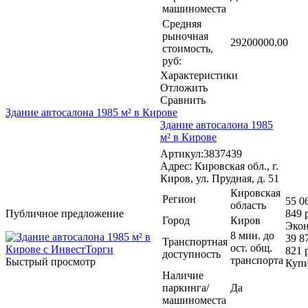
машиноместа
Средняя
рыночная
29200000.00
стоимость,
руб:
Характеристики
Отложить
Сравнить
Здание автосалона 1985 м² в Кирове
Здание автосалона 1985
м² в Кирове
Артикул:3837439
Адрес: Кировская обл., г.
Киров, ул. Прудная, д. 51
Кировская
Регион
55 0
область
Публичное предложение
849 
Город
Киров
Эко
8 мин. до
39 8
Транспортная
ост. общ.
821 
доступность
транспорта
Быстрый просмотр
Куп
Наличие
паркинга/
Да
машиноместа