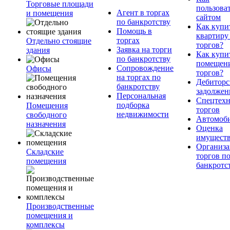
Торговые площади
пользова
Агент в торгах
и помещения
сайтом
по банкротству
Как купи
Помощь в
квартиру
торгах
Отдельно стоящие
торгов?
Заявка на торги
здания
Как купи
по банкротству
помещени
Сопровождение
Офисы
торгов?
на торгах по
Дебиторс
банкротству
задолжен
Персональная
Спецтехн
подборка
Помещения
торгов
недвижимости
свободного
Автомоб
назначения
Оценка
имущест
Организа
Складские
торгов п
помещения
банкротс
Производственные
помещения и
комплексы