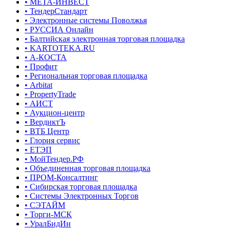
• МЕТА-ИНВЕСТ
• ТендерСтандарт
• Электронные системы Поволжья
• РУССИА Онлайн
• Балтийская электронная торговая площадка
• KARTOTEKA.RU
• А-КОСТА
• Профит
• Региональная торговая площадка
• Arbitat
• PropertyTrade
• АИСТ
• Аукцион-центр
• ВердиктЪ
• ВТБ Центр
• Глория сервис
• ЕТЭП
• МойТендер.РФ
• Объединенная торговая площадка
• ПРОМ-Консалтинг
• Сибирская торговая площадка
• Системы Электронных Торгов
• СЭТАЙМ
• Торги-МСК
• УралБидИн