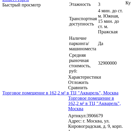
Ку
Этажность
3
Быстрый просмотр
4 мин. до ст.
м. Южная,
Транспортная
15 мин. до
доступность
ст. м.
Пражская
Наличие
паркинга/
Да
машиноместа
Средняя
рыночная
32900000
стоимость,
руб:
Характеристики
Отложить
Сравнить
Торговое помещение в 162,2 м² в ТЦ "Акварель", Москва
Торговое помещение в
162,2 м² в ТЦ "Акварель",
Москва
Артикул:3906679
Адрес: г. Москва, ул.
Кировоградская, д. 9, корп.