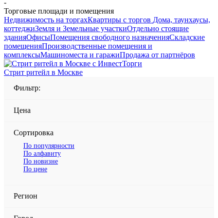
-
Торговые площади и помещения
Недвижимость на торгах
Квартиры с торгов
Дома, таунхаусы,
коттеджи
Земля и Земельные участки
Отдельно стоящие
здания
Офисы
Помещения свободного назначения
Складские
помещения
Производственные помещения и
комплексы
Машиноместа и гаражи
Продажа от партнёров
Стрит ритейл в Москве
Фильтр:
Цена
Сортировка
По популярности
По алфавиту
По новизне
По цене
Регион