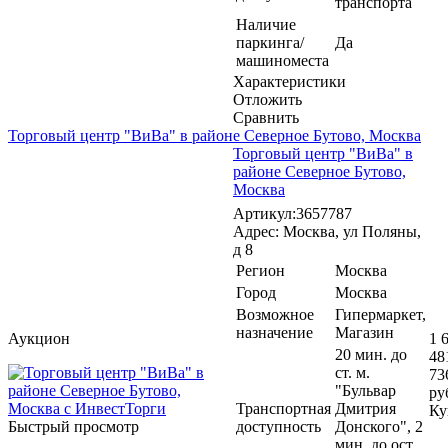
транспорта
Наличие
паркинга/
Да
машиноместа
Характеристики
Отложить
Сравнить
Торговый центр "ВиВа" в районе Северное Бутово, Москва
Торговый центр "ВиВа" в
районе Северное Бутово,
Москва
Артикул:3657787
Адрес: Москва, ул Поляны,
д 8
Регион
Москва
Город
Москва
Возможное
Гипермаркет,
назначение
Магазин
Аукцион
1 
20 мин. до
48
ст. м.
73
"Бульвар
ру
Транспортная
Дмитрия
Ку
Быстрый просмотр
доступность
Донского", 2
мин. до ост.