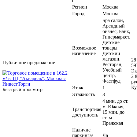
1
Регион
Москва
Город
Москва
Spa салон,
Арендный
бизнес, Банк,
Гипермаркет,
Детские
Возможное
товары,
назначение
Детский
магазин,
28
Публичное предложение
Ресторан,
59
Учебный
Эк
центр,
2 
Фастфуд
ру
Ку
Этаж
1
Быстрый просмотр
Этажность
3
4 мин. до ст.
м. Южная,
Транспортная
15 мин. до
доступность
ст. м.
Пражская
Наличие
паркинга/
Да