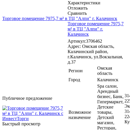
Характеристики
Отложить
Сравнить
Торговое помещение 7975,7 м² в ТЦ "Алпи" г. Калачинск
Торговое помещение 7975,7
м² в ТЦ "Алпи" г.
Калачинск
Артикул:3706462
Адрес: Омская область,
Калачинский район,
г.Калачинск, ул.Вокзальная,
д.37
Омская
Регион
область
Город
Калачинск
Spa салон,
Арендный
31
бизнес, Банк,
Публичное предложение
22
Гипермаркет,
Эк
Детские
31
Возможное
товары,
22
назначение
Детский
Ку
магазин,
Быстрый просмотр
Ресторан,