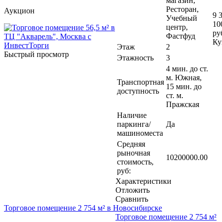
магазин,
Ресторан,
Аукцион
9 
Учебный
10
центр,
ру
Фастфуд
Ку
Этаж
2
Быстрый просмотр
Этажность
3
4 мин. до ст.
м. Южная,
Транспортная
15 мин. до
доступность
ст. м.
Пражская
Наличие
паркинга/
Да
машиноместа
Средняя
рыночная
10200000.00
стоимость,
руб:
Характеристики
Отложить
Сравнить
Торговое помещение 2 754 м² в Новосибирске
Торговое помещение 2 754 м²