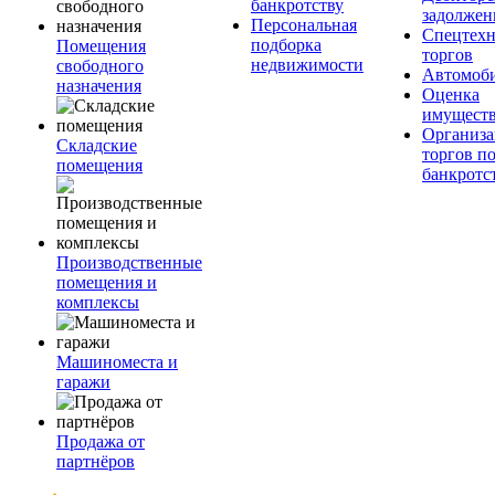
банкротству
задолжен
Персональная
Спецтехн
подборка
Помещения
торгов
недвижимости
свободного
Автомоб
назначения
Оценка
имущест
Организа
Складские
торгов п
помещения
банкротс
Производственные
помещения и
комплексы
Машиноместа и
гаражи
Продажа от
партнёров