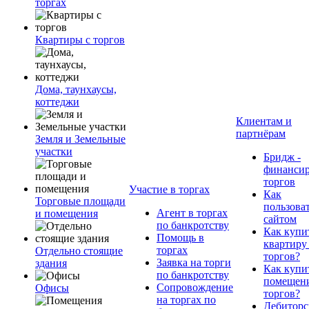
торгах
Квартиры с торгов
Дома, таунхаусы,
коттеджи
Клиентам и
партнёрам
Земля и Земельные
участки
Бридж -
финанси
торгов
Участие в торгах
Как
Торговые площади
пользова
Агент в торгах
и помещения
сайтом
по банкротству
Как купи
Помощь в
квартиру
торгах
Отдельно стоящие
торгов?
Заявка на торги
здания
Как купи
по банкротству
помещени
Сопровождение
Офисы
торгов?
на торгах по
Дебиторс