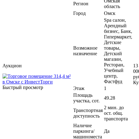
Омская
Регион
область
Город
Омск
Spa салон,
Арендный
бизнес, Банк,
Гипермаркет,
Детские
Возможное
товары,
назначение
Детский
магазин,
Ресторан,
Аукцион
13
Учебный
00
центр,
ру
Фастфуд
Ку
Быстрый просмотр
Этаж
1
Площадь
49.28
участка, сот.
2 мин. до
Транспортная
ост. общ.
доступность
транспорта
Наличие
паркинга/
Да
машиноместа