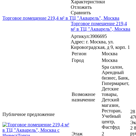
Характеристики
Отложить
Сравнить
Торговое помещение 219,4 м² в ТЦ "Акварель", Москва
Торговое помещение 219,4
м² в ТЦ "Акварель", Москва
Артикул:3906695
Адрес: г. Москва, ул.
Кировоградская, д 9, корп. 1
Регион
Москва
Город
Москва
Spa салон,
Арендный
бизнес, Банк,
Гипермаркет,
Детские
Возможное
товары,
назначение
Детский
магазин,
Ресторан,
28
Публичное предложение
Учебный
47
центр,
Эк
Фастфуд
2 
ру
Этаж
2