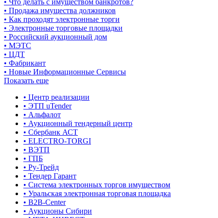
• Что делать с имуществом банкротов?
• Продажа имущества должников
• Как проходят электронные торги
• Электронные торговые площадки
• Российский аукционный дом
• МЭТС
• ЦДТ
• Фабрикант
• Новые Информационные Сервисы
Показать еще
• Центр реализации
• ЭТП uTender
• Альфалот
• Аукционный тендерный центр
• Сбербанк АСТ
• ELECTRO-TORGI
• ВЭТП
• ГПБ
• Ру-Трейд
• Тендер Гарант
• Система электронных торгов имуществом
• Уральская электронная торговая площадка
• B2B-Center
• Аукционы Сибири