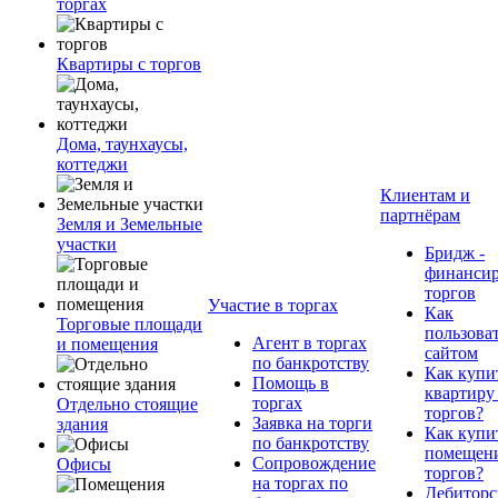
торгах
Квартиры с торгов
Дома, таунхаусы,
коттеджи
Клиентам и
партнёрам
Земля и Земельные
участки
Бридж -
финанси
торгов
Участие в торгах
Как
Торговые площади
пользова
Агент в торгах
и помещения
сайтом
по банкротству
Как купи
Помощь в
квартиру
торгах
Отдельно стоящие
торгов?
Заявка на торги
здания
Как купи
по банкротству
помещени
Сопровождение
Офисы
торгов?
на торгах по
Дебиторс