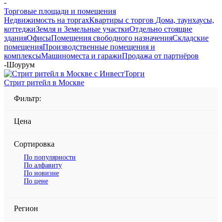
-
Торговые площади и помещения
Недвижимость на торгах
Квартиры с торгов
Дома, таунхаусы,
коттеджи
Земля и Земельные участки
Отдельно стоящие
здания
Офисы
Помещения свободного назначения
Складские
помещения
Производственные помещения и
комплексы
Машиноместа и гаражи
Продажа от партнёров
-
Шоурум
Стрит ритейл в Москве
Фильтр:
Цена
Сортировка
По популярности
По алфавиту
По новизне
По цене
Регион