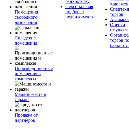
банкротству
задолжен
Персональная
Спецтехн
подборка
Помещения
торгов
недвижимости
свободного
Автомоб
назначения
Оценка
имущест
Организа
Складские
торгов п
помещения
банкротс
Производственные
помещения и
комплексы
Машиноместа и
гаражи
Продажа от
партнёров