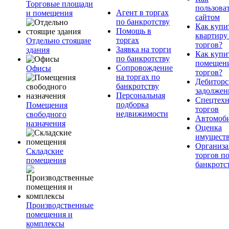
Торговые площади
пользова
Агент в торгах
и помещения
сайтом
по банкротству
Как купи
Помощь в
квартиру
торгах
Отдельно стоящие
торгов?
Заявка на торги
здания
Как купи
по банкротству
помещени
Сопровождение
Офисы
торгов?
на торгах по
Дебиторс
банкротству
задолжен
Персональная
Спецтехн
подборка
Помещения
торгов
недвижимости
свободного
Автомоб
назначения
Оценка
имущест
Организа
Складские
торгов п
помещения
банкротс
Производственные
помещения и
комплексы