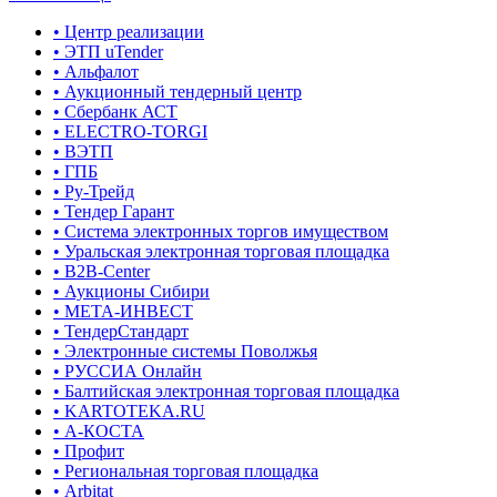
• Центр реализации
• ЭТП uTender
• Альфалот
• Аукционный тендерный центр
• Сбербанк АСТ
• ELECTRO-TORGI
• ВЭТП
• ГПБ
• Ру-Трейд
• Тендер Гарант
• Система электронных торгов имуществом
• Уральская электронная торговая площадка
• B2B-Center
• Аукционы Сибири
• МЕТА-ИНВЕСТ
• ТендерСтандарт
• Электронные системы Поволжья
• РУССИА Онлайн
• Балтийская электронная торговая площадка
• KARTOTEKA.RU
• А-КОСТА
• Профит
• Региональная торговая площадка
• Arbitat