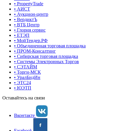
• PropertyTrade
• АИСТ
• Аукцион-центр
• ВердиктЪ
• ВТБ Центр
• Глория сервис
• ЕТЭП
• МойТендер.РФ
• Объединенная торговая площадка
• ПРОМ-Консалтинг
• Сибирская торговая площадка
• Системы Электронных Торгов
• СЭТАЙМ
• Торги-МСК
• УралБидИн
• ЭТС24
• ЮЭТП
Оставайтесь на связи
Вконтакте
Facebook