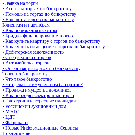
• Заявка на торги
• Агент на торгах по банкротству
• Помощь на торгах по банкротству
• Ваш лот с торгов по банкротству
Клиентам и партнёрам
• Как пользоваться сайтом
• Бридж - финансирование торгов
• Как купить квартиру с торгов по банкротству
• Как купить помещение с торгов по банкротству
• Дебиторская задолженность
• Спецтехника с торгов
• Автомобиль с торгов
• Организация торгов по банкротству
Торги по банкротству
• Что такое банкротство
• Что делать с имуществом банкротов?
• Продажа имущества должников
• Как проходят электронные торги
• Электронные торговые площадки
• Российский аукционный дом
• МЭТС
• ЦДТ
• Фабрикант
• Новые Информационные Сервисы
Показать еще