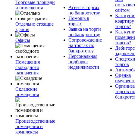
Торговые площади
пользова
Агент в торгах
и помещения
сайтом
по банкротству
Как купи
Помощь в
квартиру
торгах
Отдельно стоящие
торгов?
Заявка на торги
здания
Как купи
по банкротству
помещени
Сопровождение
Офисы
торгов?
на торгах по
Дебиторс
банкротству
задолжен
Персональная
Спецтехн
подборка
Помещения
торгов
недвижимости
свободного
Автомоб
назначения
Оценка
имущест
Организа
Складские
торгов п
помещения
банкротс
Производственные
помещения и
комплексы