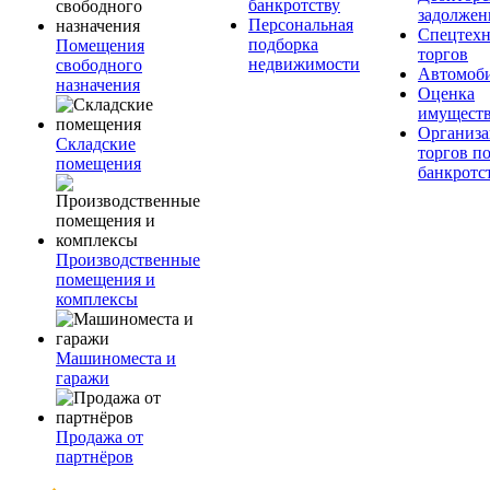
банкротству
задолжен
Персональная
Спецтехн
подборка
Помещения
торгов
недвижимости
свободного
Автомоб
назначения
Оценка
имущест
Организа
Складские
торгов п
помещения
банкротс
Производственные
помещения и
комплексы
Машиноместа и
гаражи
Продажа от
партнёров