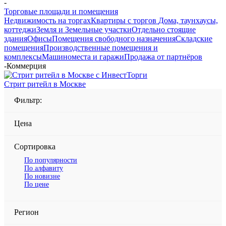
-
Торговые площади и помещения
Недвижимость на торгах
Квартиры с торгов
Дома, таунхаусы,
коттеджи
Земля и Земельные участки
Отдельно стоящие
здания
Офисы
Помещения свободного назначения
Складские
помещения
Производственные помещения и
комплексы
Машиноместа и гаражи
Продажа от партнёров
-
Коммерция
Стрит ритейл в Москве
Фильтр:
Цена
Сортировка
По популярности
По алфавиту
По новизне
По цене
Регион