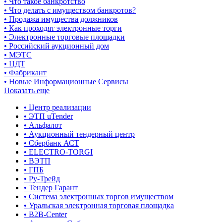
• Что такое банкротство
• Что делать с имуществом банкротов?
• Продажа имущества должников
• Как проходят электронные торги
• Электронные торговые площадки
• Российский аукционный дом
• МЭТС
• ЦДТ
• Фабрикант
• Новые Информационные Сервисы
Показать еще
• Центр реализации
• ЭТП uTender
• Альфалот
• Аукционный тендерный центр
• Сбербанк АСТ
• ELECTRO-TORGI
• ВЭТП
• ГПБ
• Ру-Трейд
• Тендер Гарант
• Система электронных торгов имуществом
• Уральская электронная торговая площадка
• B2B-Center