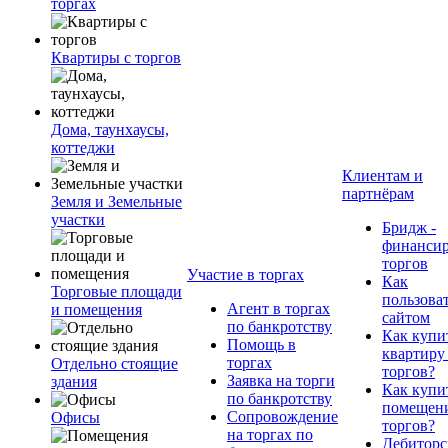
торгах
Квартиры с торгов
Дома, таунхаусы,
коттеджи
Клиентам и
партнёрам
Земля и Земельные
участки
Бридж -
финанси
торгов
Участие в торгах
Как
Торговые площади
пользова
Агент в торгах
и помещения
сайтом
по банкротству
Как купи
Помощь в
квартиру
торгах
Отдельно стоящие
торгов?
Заявка на торги
здания
Как купи
по банкротству
помещени
Сопровождение
Офисы
торгов?
на торгах по
Дебиторс