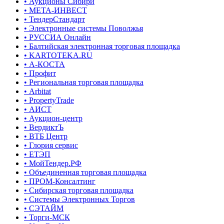
• Аукционы Сибири
• МЕТА-ИНВЕСТ
• ТендерСтандарт
• Электронные системы Поволжья
• РУССИА Онлайн
• Балтийская электронная торговая площадка
• KARTOTEKA.RU
• А-КОСТА
• Профит
• Региональная торговая площадка
• Arbitat
• PropertyTrade
• АИСТ
• Аукцион-центр
• ВердиктЪ
• ВТБ Центр
• Глория сервис
• ЕТЭП
• МойТендер.РФ
• Объединенная торговая площадка
• ПРОМ-Консалтинг
• Сибирская торговая площадка
• Системы Электронных Торгов
• СЭТАЙМ
• Торги-МСК