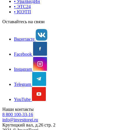
• УралБидИн
• ЭТС24
• ЮЭТП
Оставайтесь на связи
Вконтакте
Facebook
Instagram
Telegram
YouTube
Наши контакты
8 800 100-33-16
info@investtorgi.ru
Крутицкий вал, д.26 стр. 2