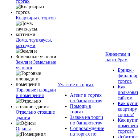
торгах
Квартиры с торгов
Дома, таунхаусы,
коттеджи
Клиентам и
партнёрам
Земля и Земельные
участки
Бридж -
финанси
торгов
Участие в торгах
Как
Торговые площади
пользова
Агент в торгах
и помещения
сайтом
по банкротству
Как купи
Помощь в
квартиру
торгах
Отдельно стоящие
торгов?
Заявка на торги
здания
Как купи
по банкротству
помещени
Сопровождение
Офисы
торгов?
на торгах по
Дебиторс