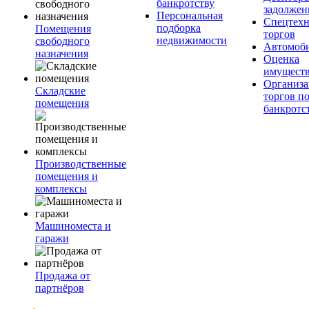
банкротству
задолжен
Персональная
Спецтехн
подборка
Помещения
торгов
недвижимости
свободного
Автомоб
назначения
Оценка
имущест
Организа
Складские
торгов п
помещения
банкротс
Производственные
помещения и
комплексы
Машиноместа и
гаражи
Продажа от
партнёров