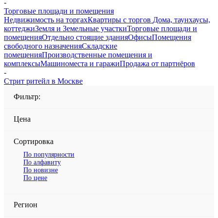
-
Торговые площади и помещения
Недвижимость на торгах
Квартиры с торгов
Дома, таунхаусы,
коттеджи
Земля и Земельные участки
Торговые площади и
помещения
Отдельно стоящие здания
Офисы
Помещения
свободного назначения
Складские
помещения
Производственные помещения и
комплексы
Машиноместа и гаражи
Продажа от партнёров
-
Стрит ритейл в Москве
Фильтр:
Цена
Сортировка
По популярности
По алфавиту
По новизне
По цене
Регион