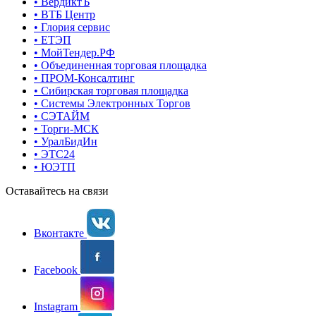
• ВердиктЪ
• ВТБ Центр
• Глория сервис
• ЕТЭП
• МойТендер.РФ
• Объединенная торговая площадка
• ПРОМ-Консалтинг
• Сибирская торговая площадка
• Системы Электронных Торгов
• СЭТАЙМ
• Торги-МСК
• УралБидИн
• ЭТС24
• ЮЭТП
Оставайтесь на связи
Вконтакте
Facebook
Instagram