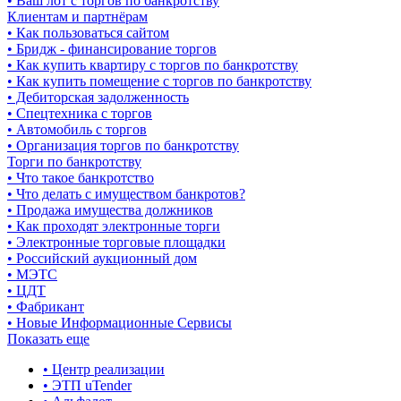
• Ваш лот с торгов по банкротству
Клиентам и партнёрам
• Как пользоваться сайтом
• Бридж - финансирование торгов
• Как купить квартиру с торгов по банкротству
• Как купить помещение с торгов по банкротству
• Дебиторская задолженность
• Спецтехника с торгов
• Автомобиль с торгов
• Организация торгов по банкротству
Торги по банкротству
• Что такое банкротство
• Что делать с имуществом банкротов?
• Продажа имущества должников
• Как проходят электронные торги
• Электронные торговые площадки
• Российский аукционный дом
• МЭТС
• ЦДТ
• Фабрикант
• Новые Информационные Сервисы
Показать еще
• Центр реализации
• ЭТП uTender