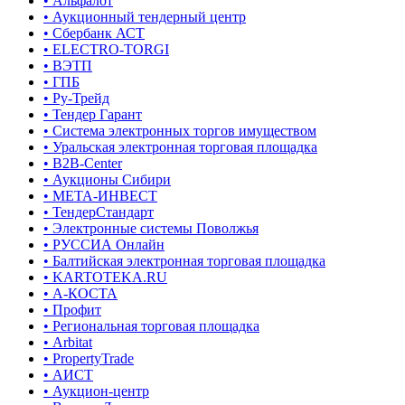
• Альфалот
• Аукционный тендерный центр
• Сбербанк АСТ
• ELECTRO-TORGI
• ВЭТП
• ГПБ
• Ру-Трейд
• Тендер Гарант
• Система электронных торгов имуществом
• Уральская электронная торговая площадка
• B2B-Center
• Аукционы Сибири
• МЕТА-ИНВЕСТ
• ТендерСтандарт
• Электронные системы Поволжья
• РУССИА Онлайн
• Балтийская электронная торговая площадка
• KARTOTEKA.RU
• А-КОСТА
• Профит
• Региональная торговая площадка
• Arbitat
• PropertyTrade
• АИСТ
• Аукцион-центр