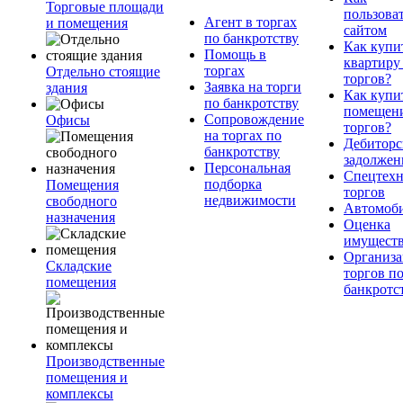
Торговые площади
пользова
Агент в торгах
и помещения
сайтом
по банкротству
Как купи
Помощь в
квартиру
торгах
Отдельно стоящие
торгов?
Заявка на торги
здания
Как купи
по банкротству
помещени
Сопровождение
Офисы
торгов?
на торгах по
Дебиторс
банкротству
задолжен
Персональная
Спецтехн
подборка
Помещения
торгов
недвижимости
свободного
Автомоб
назначения
Оценка
имущест
Организа
Складские
торгов п
помещения
банкротс
Производственные
помещения и
комплексы