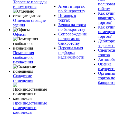
Торговые площади
пользова
Агент в торгах
и помещения
сайтом
по банкротству
Как купи
Помощь в
квартиру
торгах
Отдельно стоящие
торгов?
Заявка на торги
здания
Как купи
по банкротству
помещени
Сопровождение
Офисы
торгов?
на торгах по
Дебиторс
банкротству
задолжен
Персональная
Спецтехн
подборка
Помещения
торгов
недвижимости
свободного
Автомоб
назначения
Оценка
имущест
Организа
Складские
торгов п
помещения
банкротс
Производственные
помещения и
комплексы