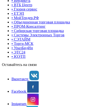
• ВердиктЪ
• ВТБ Центр
• Глория сервис
• ЕТЭП
• МойТендер.РФ
• Объединенная торговая площадка
• ПРОМ-Консалтинг
• Сибирская торговая площадка
• Системы Электронных Торгов
• СЭТАЙМ
• Торги-МСК
• УралБидИн
• ЭТС24
• ЮЭТП
Оставайтесь на связи
Вконтакте
Facebook
Instagram