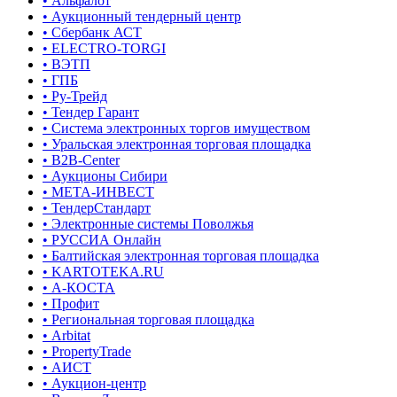
• Альфалот
• Аукционный тендерный центр
• Сбербанк АСТ
• ELECTRO-TORGI
• ВЭТП
• ГПБ
• Ру-Трейд
• Тендер Гарант
• Система электронных торгов имуществом
• Уральская электронная торговая площадка
• B2B-Center
• Аукционы Сибири
• МЕТА-ИНВЕСТ
• ТендерСтандарт
• Электронные системы Поволжья
• РУССИА Онлайн
• Балтийская электронная торговая площадка
• KARTOTEKA.RU
• А-КОСТА
• Профит
• Региональная торговая площадка
• Arbitat
• PropertyTrade
• АИСТ
• Аукцион-центр