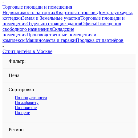
-
Торговые площади и помещения
Недвижимость на торгах
Квартиры с торгов
Дома, таунхаусы,
коттеджи
Земля и Земельные участки
Торговые площади и
помещения
Отдельно стоящие здания
Офисы
Помещения
свободного назначения
Складские
помещения
Производственные помещения и
комплексы
Машиноместа и гаражи
Продажа от партнёров
-
Стрит ритейл в Москве
Фильтр:
Цена
Сортировка
По популярности
По алфавиту
По новизне
По цене
Регион