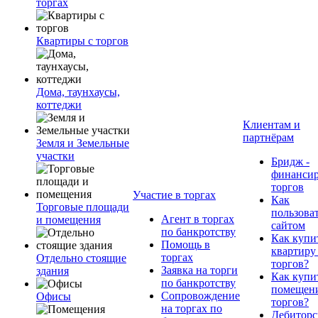
торгах
Квартиры с торгов
Дома, таунхаусы,
коттеджи
Клиентам и
партнёрам
Земля и Земельные
участки
Бридж -
финанси
торгов
Участие в торгах
Как
Торговые площади
пользова
Агент в торгах
и помещения
сайтом
по банкротству
Как купи
Помощь в
квартиру
торгах
Отдельно стоящие
торгов?
Заявка на торги
здания
Как купи
по банкротству
помещени
Сопровождение
Офисы
торгов?
на торгах по
Дебиторс