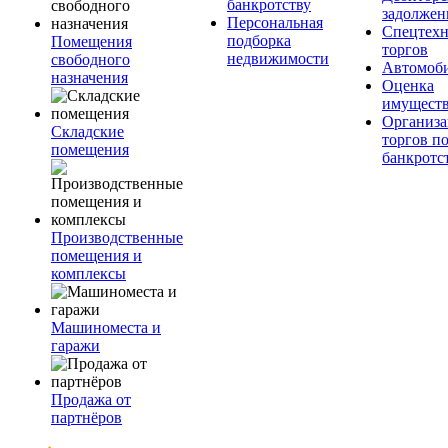
банкротству
задолжен
Персональная
Спецтехн
подборка
Помещения
торгов
недвижимости
свободного
Автомоб
назначения
Оценка
имущест
Организа
Складские
торгов п
помещения
банкротс
Производственные
помещения и
комплексы
Машиноместа и
гаражи
Продажа от
партнёров