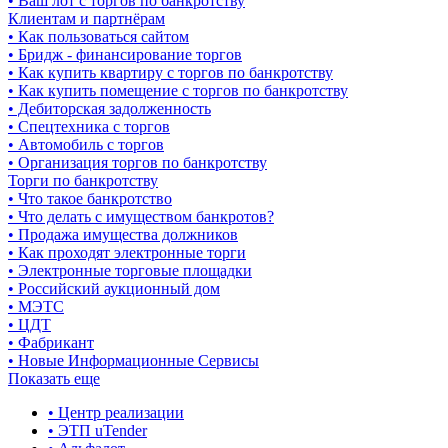
• Ваш лот с торгов по банкротству
Клиентам и партнёрам
• Как пользоваться сайтом
• Бридж - финансирование торгов
• Как купить квартиру с торгов по банкротству
• Как купить помещение с торгов по банкротству
• Дебиторская задолженность
• Спецтехника с торгов
• Автомобиль с торгов
• Организация торгов по банкротству
Торги по банкротству
• Что такое банкротство
• Что делать с имуществом банкротов?
• Продажа имущества должников
• Как проходят электронные торги
• Электронные торговые площадки
• Российский аукционный дом
• МЭТС
• ЦДТ
• Фабрикант
• Новые Информационные Сервисы
Показать еще
• Центр реализации
• ЭТП uTender