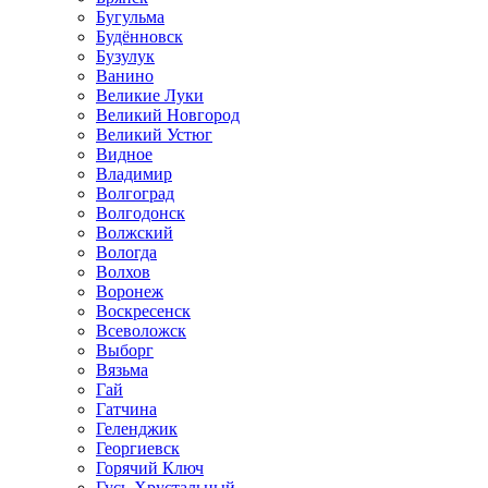
Бугульма
Будённовск
Бузулук
Ванино
Великие Луки
Великий Новгород
Великий Устюг
Видное
Владимир
Волгоград
Волгодонск
Волжский
Вологда
Волхов
Воронеж
Воскресенск
Всеволожск
Выборг
Вязьма
Гай
Гатчина
Геленджик
Георгиевск
Горячий Ключ
Гусь-Хрустальный