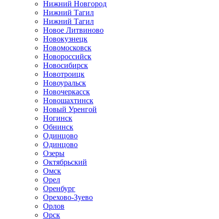
Нижний Новгород
Нижний Тагил
Нижний Тагил
Новое Литвиново
Новокузнецк
Новомосковск
Новороссийск
Новосибирск
Новотроицк
Новоуральск
Новочеркасск
Новошахтинск
Новый Уренгой
Ногинск
Обнинск
Одинцово
Одинцово
Озеры
Октябрьский
Омск
Орел
Оренбург
Орехово-Зуево
Орлов
Орск