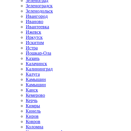
Зеленоград
Зеленоградск
Зеленодольск
Ивангород
Иваново
Ивантеевка
Ижевск
Иркутск
Искитим
Истра
Йошкар-Ола
Казань
Калачинск
Калининград
Калуга
Камышин
Камышин
Канск
Кемерово
Керчь
Кимры
Кинель
Киров
Ковров
Коломна