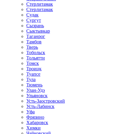
Стерлитамак
Стерлитамак
Судак
Сургут
Сызрань
Сыктывкар
Таганрог
Тамбов
Тверь
Тобольск
Тольятти
Томск
Троицк
Туапсе
Тула
Тюмень
Улан-Удэ
Ульяновск
Усть-Заостровский
Усть-Лабинск
Уфа
Фрязино
Хабаровск
Химки
Чайковский