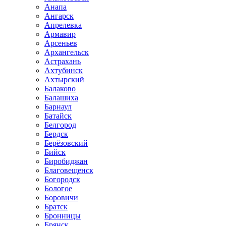
Анапа
Ангарск
Апрелевка
Армавир
Арсеньев
Архангельск
Астрахань
Ахтубинск
Ахтырский
Балаково
Балашиха
Барнаул
Батайск
Белгород
Бердск
Берёзовский
Бийск
Биробиджан
Благовещенск
Богородск
Бологое
Боровичи
Братск
Бронницы
Брянск