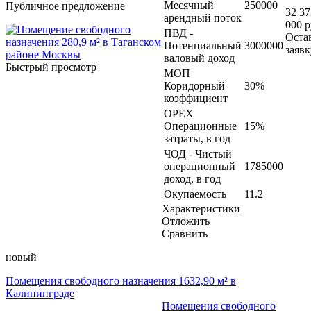
Месячный
250000
Публичное предложение
32 37
арендный поток
000 р
ПВД -
Оста
Потенциальный
3000000
заявк
валовый доход
Быстрый просмотр
МОП
Коридорный
30%
коэффициент
OPEX
Операционные
15%
затраты, в год
ЧОД - Чистый
операционный
1785000
доход, в год
Окупаемость
11.2
Характеристики
Отложить
Сравнить
новый
Помещения свободного назначения 1632,90 м² в
Калининграде
Помещения свободного