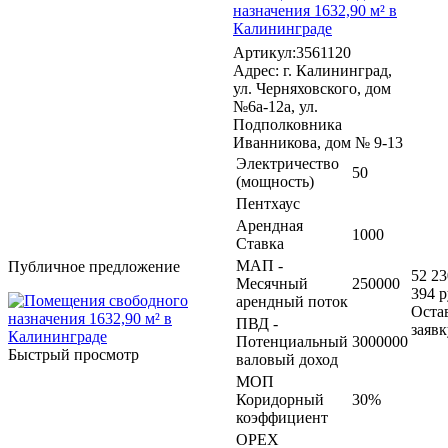
назначения 1632,90 м² в
Калининграде
Артикул:3561120
Адрес: г. Калининград,
ул. Черняховского, дом
№6а-12а, ул.
Подполковника
Иванникова, дом № 9-13
Электричество
50
(мощность)
Пентхаус
Арендная
1000
Ставка
МАП -
Публичное предложение
52 23
Месячный
250000
394 р
арендный поток
Оста
ПВД -
заявк
Потенциальный
3000000
Быстрый просмотр
валовый доход
МОП
Коридорный
30%
коэффициент
OPEX