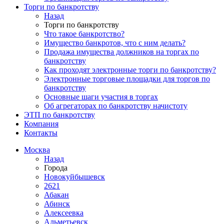
Торги по банкротству
Назад
Торги по банкротству
Что такое банкротство?
Имущество банкротов, что с ним делать?
Продажа имущества должников на торгах по
банкротству
Как проходят электронные торги по банкротству?
Электронные торговые площадки для торгов по
банкротству
Основные шаги участия в торгах
Об агрегаторах по банкротству начистоту
ЭТП по банкротству
Компания
Контакты
Москва
Назад
Города
Новокуйбышевск
2621
Абакан
Абинск
Алексеевка
Альметьевск