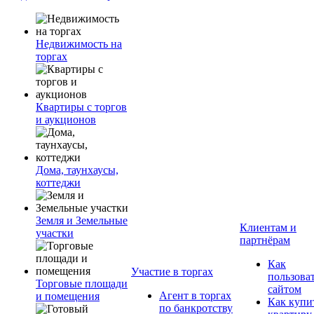
Недвижимость на
торгах
Квартиры с торгов
и аукционов
Дома, таунхаусы,
коттеджи
Земля и Земельные
Клиентам и
участки
партнёрам
Как
Участие в торгах
пользова
Торговые площади
сайтом
Агент в торгах
и помещения
Как купи
по банкротству