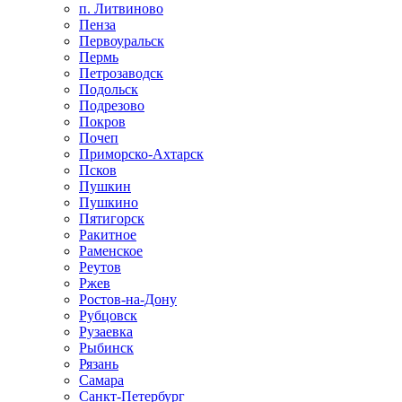
п. Литвиново
Пенза
Первоуральск
Пермь
Петрозаводск
Подольск
Подрезово
Покров
Почеп
Приморско-Ахтарск
Псков
Пушкин
Пушкино
Пятигорск
Ракитное
Раменское
Реутов
Ржев
Ростов-на-Дону
Рубцовск
Рузаевка
Рыбинск
Рязань
Самара
Санкт-Петербург