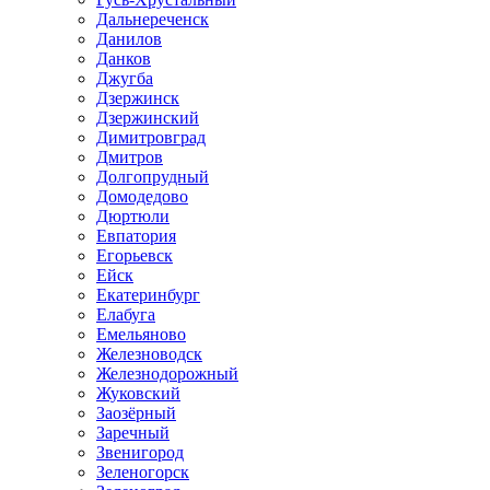
Дальнереченск
Данилов
Данков
Джугба
Дзержинск
Дзержинский
Димитровград
Дмитров
Долгопрудный
Домодедово
Дюртюли
Евпатория
Егорьевск
Ейск
Екатеринбург
Елабуга
Емельяново
Железноводск
Железнодорожный
Жуковский
Заозёрный
Заречный
Звенигород
Зеленогорск