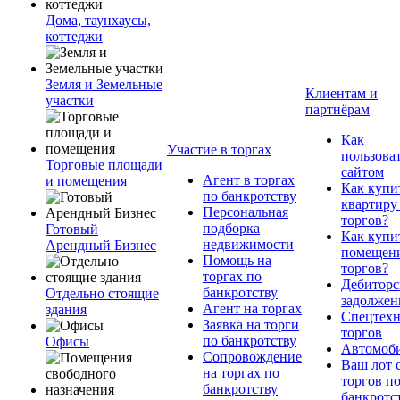
Дома, таунхаусы,
коттеджи
Земля и Земельные
Клиентам и
участки
партнёрам
Как
Участие в торгах
пользова
Торговые площади
сайтом
Агент в торгах
и помещения
Как купи
по банкротству
квартиру
Персональная
торгов?
подборка
Готовый
Как купи
недвижимости
Арендный Бизнес
помещени
Помощь на
торгов?
торгах по
Дебиторс
банкротству
Отдельно стоящие
задолжен
Агент на торгах
здания
Спецтехн
Заявка на торги
торгов
по банкротству
Офисы
Автомоб
Сопровождение
Ваш лот 
на торгах по
торгов п
банкротству
банкротс