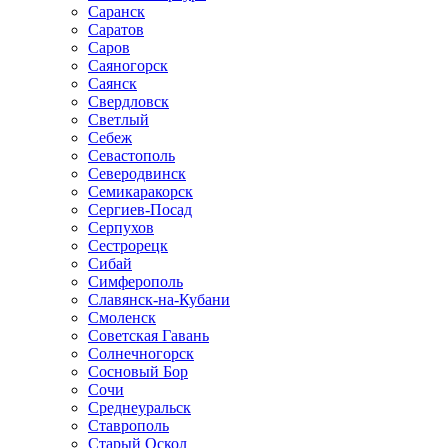
Саранск
Саратов
Саров
Саяногорск
Саянск
Свердловск
Светлый
Себеж
Севастополь
Северодвинск
Семикаракорск
Сергиев-Посад
Серпухов
Сестрорецк
Сибай
Симферополь
Славянск-на-Кубани
Смоленск
Советская Гавань
Солнечногорск
Сосновый Бор
Сочи
Среднеуральск
Ставрополь
Старый Оскол