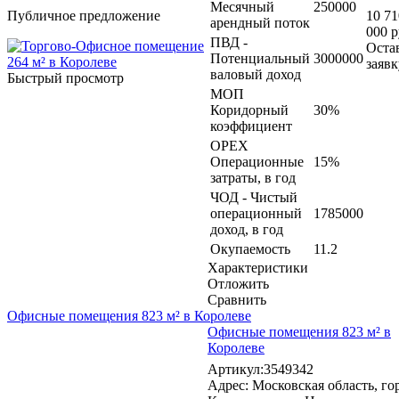
Месячный
250000
Публичное предложение
10 71
арендный поток
000 р
ПВД -
Оста
Потенциальный
3000000
заявк
валовый доход
Быстрый просмотр
МОП
Коридорный
30%
коэффициент
OPEX
Операционные
15%
затраты, в год
ЧОД - Чистый
операционный
1785000
доход, в год
Окупаемость
11.2
Характеристики
Отложить
Сравнить
Офисные помещения 823 м² в Королеве
Офисные помещения 823 м² в
Королеве
Артикул:3549342
Адрес: Московская область, го