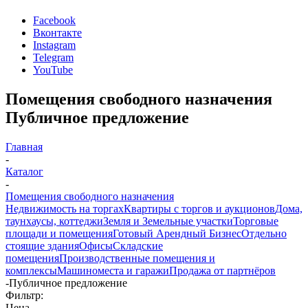
Facebook
Вконтакте
Instagram
Telegram
YouTube
Помещения свободного назначения
Публичное предложение
Главная
-
Каталог
-
Помещения свободного назначения
Недвижимость на торгах
Квартиры с торгов и аукционов
Дома,
таунхаусы, коттеджи
Земля и Земельные участки
Торговые
площади и помещения
Готовый Арендный Бизнес
Отдельно
стоящие здания
Офисы
Складские
помещения
Производственные помещения и
комплексы
Машиноместа и гаражи
Продажа от партнёров
-
Публичное предложение
Фильтр:
Цена