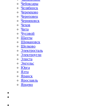
Чебоксары
Челябинск
Черемхово
Череповец
Черняховск
Чехов
Чита
Чусовой
Шахты
Шимановск
Щелково
Электросталь
Электроугли
Элиста
Энгельс
Юрга
Ялта
Яранск
Ярославль
Ярцево