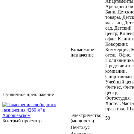
Апартаменты
Арендный биз
Банк, Детски
товары, Детс
магазин, Дет
сад, Детский
центр, Клиен
офис, Клиник
Коворкинг,
Возможное
Коммерция, 
назначение
отель, Офис,
Поликлиника
Представител
компании,
Спортивный з
Учебный цент
Фитнес, Фитн
центр,
Публичное предложение
Фотостудия,
Хостел, Частн
практика, Шк
Электричество
50
Быстрый просмотр
(мощность)
Пентхаус
Арендная