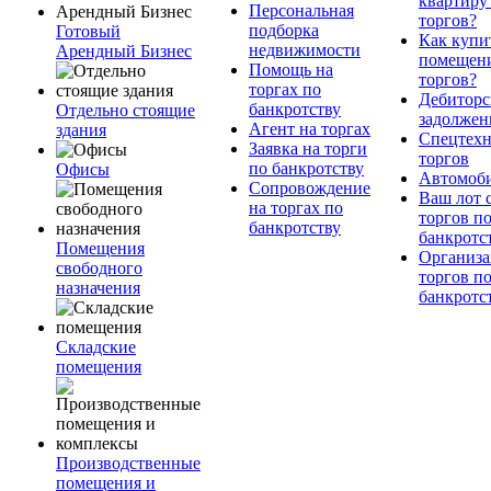
квартиру
Персональная
торгов?
подборка
Готовый
Как купи
недвижимости
Арендный Бизнес
помещени
Помощь на
торгов?
торгах по
Дебиторс
банкротству
Отдельно стоящие
задолжен
Агент на торгах
здания
Спецтехн
Заявка на торги
торгов
по банкротству
Офисы
Автомоб
Сопровождение
Ваш лот 
на торгах по
торгов п
банкротству
банкротс
Помещения
Организа
свободного
торгов п
назначения
банкротс
Складские
помещения
Производственные
помещения и