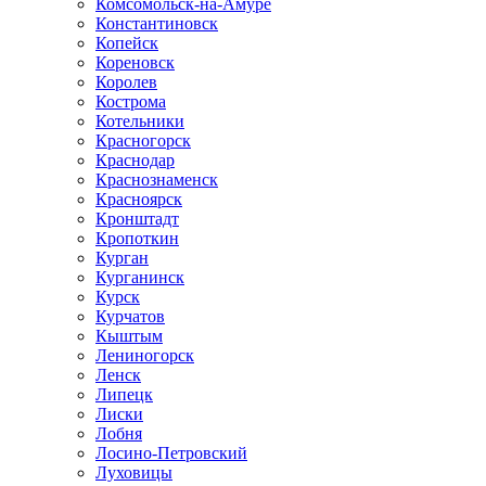
Комсомольск-на-Амуре
Константиновск
Копейск
Кореновск
Королев
Кострома
Котельники
Красногорск
Краснодар
Краснознаменск
Красноярск
Кронштадт
Кропоткин
Курган
Курганинск
Курск
Курчатов
Кыштым
Лениногорск
Ленск
Липецк
Лиски
Лобня
Лосино-Петровский
Луховицы