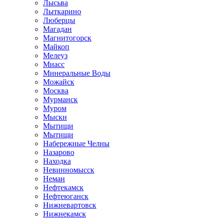
Лысьва
Лыткарино
Люберцы
Магадан
Магнитогорск
Майкоп
Мелеуз
Миасс
Минеральные Воды
Можайск
Москва
Мурманск
Муром
Мыски
Мытищи
Мытищи
Набережные Челны
Назарово
Находка
Невинномысск
Неман
Нефтекамск
Нефтеюганск
Нижневартовск
Нижнекамск