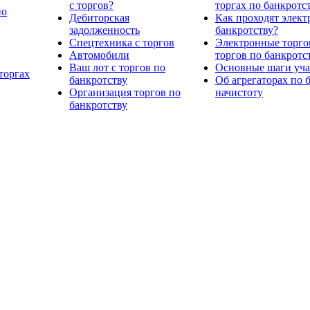
с торгов?
торгах по банкротс
по
Дебиторская
Как проходят элект
задолженность
банкротству?
Спецтехника с торгов
Электронные торго
Автомобили
торгов по банкротс
Ваш лот с торгов по
Основные шаги учас
торгах
банкротству
Об агрегаторах по 
Организация торгов по
начистоту
банкротству