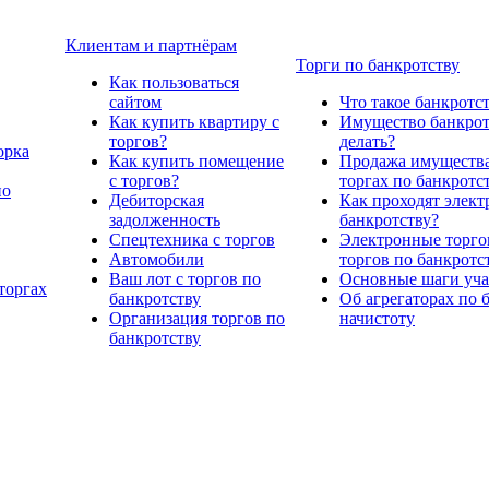
Клиентам и партнёрам
Торги по банкротству
Как пользоваться
сайтом
Что такое банкротс
Как купить квартиру с
Имущество банкрото
торгов?
делать?
орка
Как купить помещение
Продажа имущества
с торгов?
торгах по банкротс
по
Дебиторская
Как проходят элект
задолженность
банкротству?
Спецтехника с торгов
Электронные торго
Автомобили
торгов по банкротс
Ваш лот с торгов по
Основные шаги учас
торгах
банкротству
Об агрегаторах по 
Организация торгов по
начистоту
банкротству