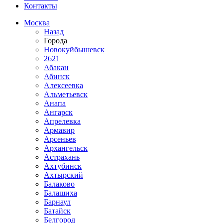
Контакты
Москва
Назад
Города
Новокуйбышевск
2621
Абакан
Абинск
Алексеевка
Альметьевск
Анапа
Ангарск
Апрелевка
Армавир
Арсеньев
Архангельск
Астрахань
Ахтубинск
Ахтырский
Балаково
Балашиха
Барнаул
Батайск
Белгород