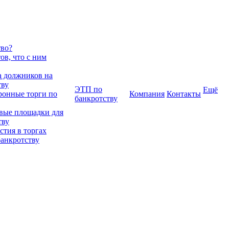
тво?
в, что с ним
 должников на
тву
ЭТП по
Ещё
ронные торги по
Компания
Контакты
банкротству
вые площадки для
тву
тия в торгах
банкротству