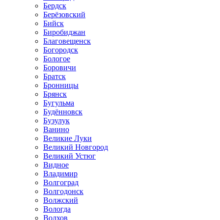
Бердск
Берёзовский
Бийск
Биробиджан
Благовещенск
Богородск
Бологое
Боровичи
Братск
Бронницы
Брянск
Бугульма
Будённовск
Бузулук
Ванино
Великие Луки
Великий Новгород
Великий Устюг
Видное
Владимир
Волгоград
Волгодонск
Волжский
Вологда
Волхов