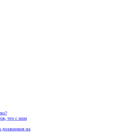
тво?
в, что с ним
 должников на