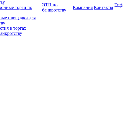
тву
ЭТП по
Ещё
ронные торги по
Компания
Контакты
банкротству
вые площадки для
тву
тия в торгах
банкротству