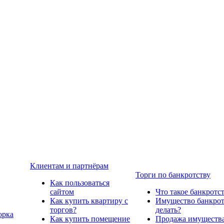
Клиентам и партнёрам
Торги по банкротству
Как пользоваться
сайтом
Что такое банкротс
Как купить квартиру с
Имущество банкрото
торгов?
делать?
орка
Как купить помещение
Продажа имущества