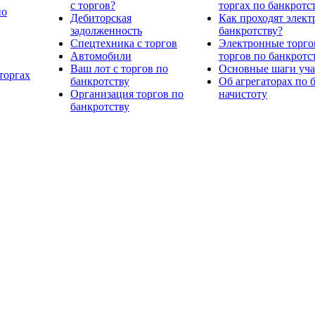
с торгов?
торгах по банкротс
по
Дебиторская
Как проходят элект
задолженность
банкротству?
Спецтехника с торгов
Электронные торго
Автомобили
торгов по банкротс
Ваш лот с торгов по
Основные шаги учас
торгах
банкротству
Об агрегаторах по 
Организация торгов по
начистоту
банкротству