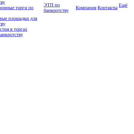
тву
ЭТП по
Ещё
ронные торги по
Компания
Контакты
банкротству
вые площадки для
тву
тия в торгах
банкротству