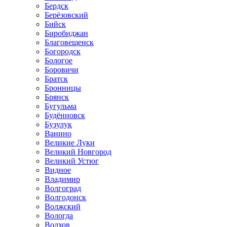
Бердск
Берёзовский
Бийск
Биробиджан
Благовещенск
Богородск
Бологое
Боровичи
Братск
Бронницы
Брянск
Бугульма
Будённовск
Бузулук
Ванино
Великие Луки
Великий Новгород
Великий Устюг
Видное
Владимир
Волгоград
Волгодонск
Волжский
Вологда
Волхов