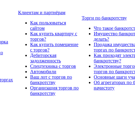
Клиентам и партнёрам
Торги по банкротству
Как пользоваться
сайтом
Что такое банкротс
Как купить квартиру с
Имущество банкрото
торгов?
делать?
орка
Как купить помещение
Продажа имущества
с торгов?
торгах по банкротс
по
Дебиторская
Как проходят элект
задолженность
банкротству?
Спецтехника с торгов
Электронные торго
Автомобили
торгов по банкротс
Ваш лот с торгов по
Основные шаги учас
торгах
банкротству
Об агрегаторах по 
Организация торгов по
начистоту
банкротству