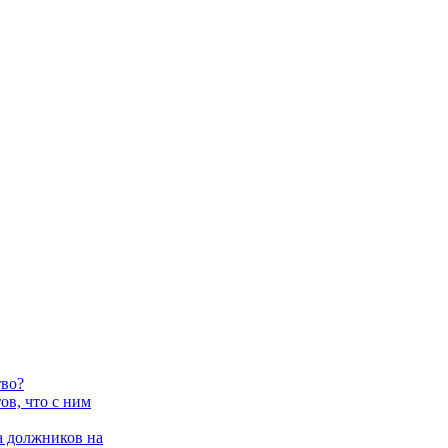
тво?
в, что с ним
 должников на