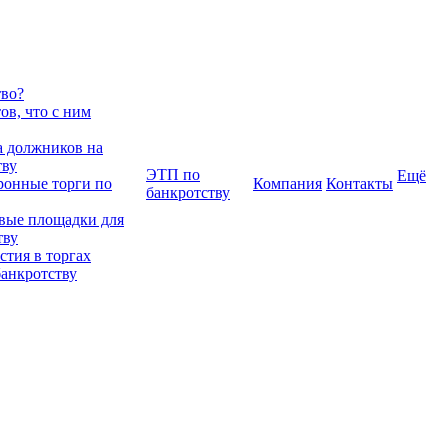
тво?
в, что с ним
 должников на
тву
ЭТП по
Ещё
ронные торги по
Компания
Контакты
банкротству
вые площадки для
тву
тия в торгах
банкротству