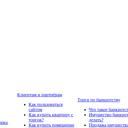
Клиентам и партнёрам
Торги по банкротству
Как пользоваться
сайтом
Что такое банкротс
Как купить квартиру с
Имущество банкрото
торгов?
делать?
орка
Как купить помещение
Продажа имущества