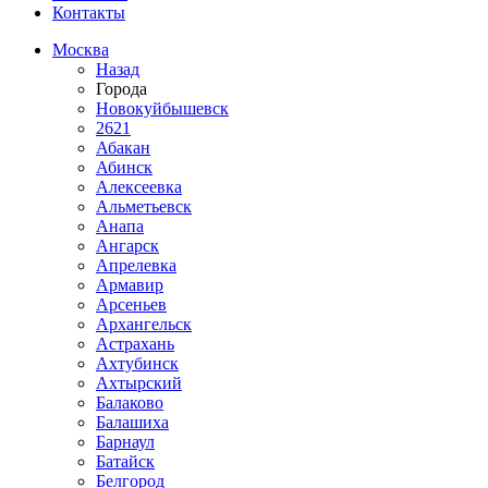
Контакты
Москва
Назад
Города
Новокуйбышевск
2621
Абакан
Абинск
Алексеевка
Альметьевск
Анапа
Ангарск
Апрелевка
Армавир
Арсеньев
Архангельск
Астрахань
Ахтубинск
Ахтырский
Балаково
Балашиха
Барнаул
Батайск
Белгород