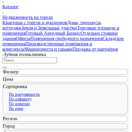
-
Каталог
-
Недвижимость на торгах
Квартиры с торгов и аукционов
Дома, таунхаусы,
коттеджи
Земля и Земельные участки
Торговые площади и
помещения
Готовый Арендный Бизнес
Отдельно стоящие
здания
Офисы
Помещения свободного назначения
Складские
помещения
Производственные помещения и
комплексы
Машиноместа и гаражи
Продажа от партнёров
-
Зубная поликлиника
Фильтр:
Цена
Сортировка
По популярности
По алфавиту
По новизне
По цене
Регион
Город