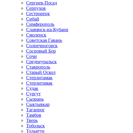
Сергиев-Посад
Серпухов
Сестрорецк
Сибай
Симферополь
Славянск-на-Кубани
Смоленск
Советская Гавань
Солнечногорск
Сосновый Бор
Сочи
Среднеуральск
Ставрополь
Старый Оскол
Стерлитамак
Стерлитамак
Судак
Сургут
Сызрань
Сыктывкар
Таганрог
Тамбов
Тверь
Тобольск
Тольятти