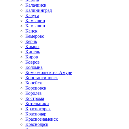
Калачинск
Калининград
Калуга
Камышин
Камышин
Канск
Кемерово
Керчь
Кимры
Кинель
Киров
Ковров
Коломна
Комсомольск-на-Амуре
Константиновск
Копейск
Кореновск
Королев
Кострома
Котельники
Красногорск
Краснодар
Краснознаменск
Красноярск