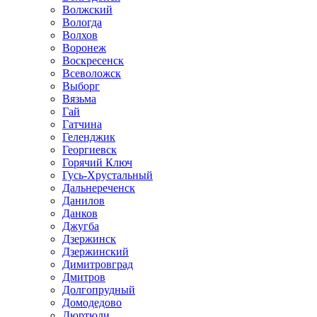
Волжский
Вологда
Волхов
Воронеж
Воскресенск
Всеволожск
Выборг
Вязьма
Гай
Гатчина
Геленджик
Георгиевск
Горячий Ключ
Гусь-Хрустальный
Дальнереченск
Данилов
Данков
Джугба
Дзержинск
Дзержинский
Димитровград
Дмитров
Долгопрудный
Домодедово
Дюртюли