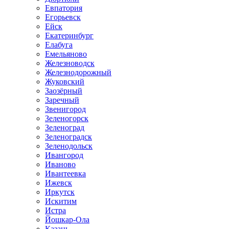
Евпатория
Егорьевск
Ейск
Екатеринбург
Елабуга
Емельяново
Железноводск
Железнодорожный
Жуковский
Заозёрный
Заречный
Звенигород
Зеленогорск
Зеленоград
Зеленоградск
Зеленодольск
Ивангород
Иваново
Ивантеевка
Ижевск
Иркутск
Искитим
Истра
Йошкар-Ола
Казань