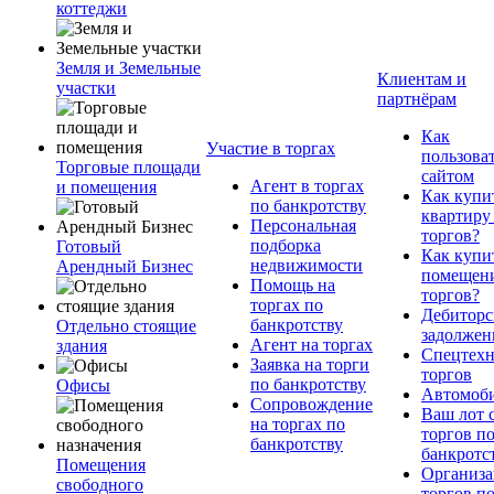
коттеджи
Земля и Земельные
Клиентам и
участки
партнёрам
Как
Участие в торгах
пользова
Торговые площади
сайтом
Агент в торгах
и помещения
Как купи
по банкротству
квартиру
Персональная
торгов?
подборка
Готовый
Как купи
недвижимости
Арендный Бизнес
помещени
Помощь на
торгов?
торгах по
Дебиторс
банкротству
Отдельно стоящие
задолжен
Агент на торгах
здания
Спецтехн
Заявка на торги
торгов
по банкротству
Офисы
Автомоб
Сопровождение
Ваш лот 
на торгах по
торгов п
банкротству
банкротс
Помещения
Организа
свободного
торгов п