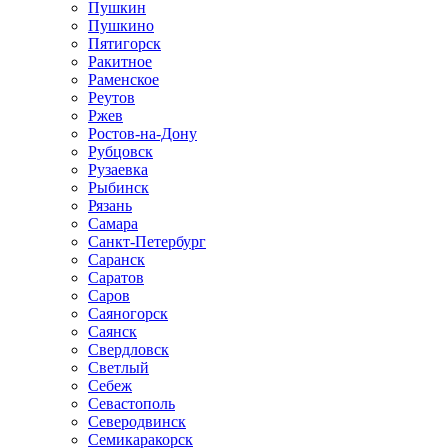
Пушкин
Пушкино
Пятигорск
Ракитное
Раменское
Реутов
Ржев
Ростов-на-Дону
Рубцовск
Рузаевка
Рыбинск
Рязань
Самара
Санкт-Петербург
Саранск
Саратов
Саров
Саяногорск
Саянск
Свердловск
Светлый
Себеж
Севастополь
Северодвинск
Семикаракорск