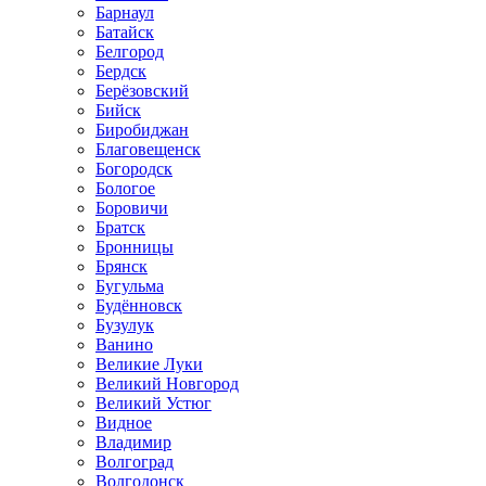
Барнаул
Батайск
Белгород
Бердск
Берёзовский
Бийск
Биробиджан
Благовещенск
Богородск
Бологое
Боровичи
Братск
Бронницы
Брянск
Бугульма
Будённовск
Бузулук
Ванино
Великие Луки
Великий Новгород
Великий Устюг
Видное
Владимир
Волгоград
Волгодонск