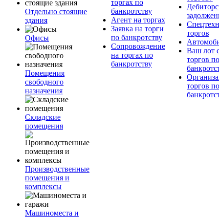
торгах по
Дебиторс
банкротству
Отдельно стоящие
задолжен
Агент на торгах
здания
Спецтехн
Заявка на торги
торгов
по банкротству
Офисы
Автомоб
Сопровождение
Ваш лот 
на торгах по
торгов п
банкротству
банкротс
Помещения
Организа
свободного
торгов п
назначения
банкротс
Складские
помещения
Производственные
помещения и
комплексы
Машиноместа и