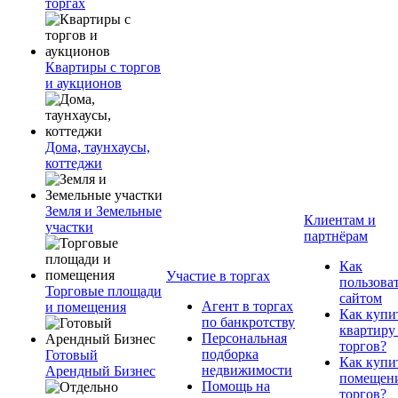
торгах
Квартиры с торгов
и аукционов
Дома, таунхаусы,
коттеджи
Земля и Земельные
Клиентам и
участки
партнёрам
Как
Участие в торгах
пользова
Торговые площади
сайтом
Агент в торгах
и помещения
Как купи
по банкротству
квартиру
Персональная
торгов?
подборка
Готовый
Как купи
недвижимости
Арендный Бизнес
помещени
Помощь на
торгов?