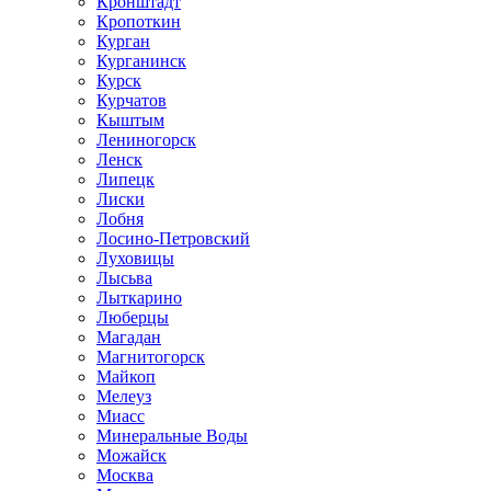
Кронштадт
Кропоткин
Курган
Курганинск
Курск
Курчатов
Кыштым
Лениногорск
Ленск
Липецк
Лиски
Лобня
Лосино-Петровский
Луховицы
Лысьва
Лыткарино
Люберцы
Магадан
Магнитогорск
Майкоп
Мелеуз
Миасс
Минеральные Воды
Можайск
Москва