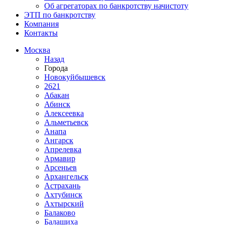
Об агрегаторах по банкротству начистоту
ЭТП по банкротству
Компания
Контакты
Москва
Назад
Города
Новокуйбышевск
2621
Абакан
Абинск
Алексеевка
Альметьевск
Анапа
Ангарск
Апрелевка
Армавир
Арсеньев
Архангельск
Астрахань
Ахтубинск
Ахтырский
Балаково
Балашиха