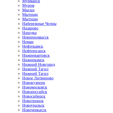
Мурманск
Муром
Мыски
Мытищи
Мытищи
Набережные Челны
Назарово
Находка
Невинномысск
Неман
Нефтекамск
Нефтеюганск
Нижневартовск
Нижнекамск
Нижний Новгород
Нижний Тагил
Нижний Тагил
Новое Литвиново
Новокузнецк
Новомосковск
Новороссийск
Новосибирск
Новотроицк
Новоуральск
Новочеркасск