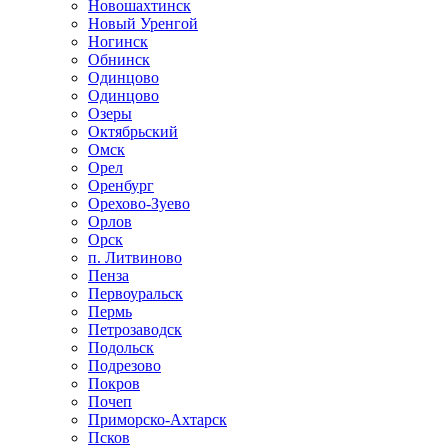
Новошахтинск
Новый Уренгой
Ногинск
Обнинск
Одинцово
Одинцово
Озеры
Октябрьский
Омск
Орел
Оренбург
Орехово-Зуево
Орлов
Орск
п. Литвиново
Пенза
Первоуральск
Пермь
Петрозаводск
Подольск
Подрезово
Покров
Почеп
Приморско-Ахтарск
Псков