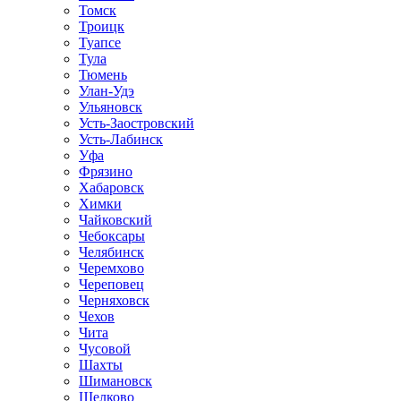
Томск
Троицк
Туапсе
Тула
Тюмень
Улан-Удэ
Ульяновск
Усть-Заостровский
Усть-Лабинск
Уфа
Фрязино
Хабаровск
Химки
Чайковский
Чебоксары
Челябинск
Черемхово
Череповец
Черняховск
Чехов
Чита
Чусовой
Шахты
Шимановск
Щелково