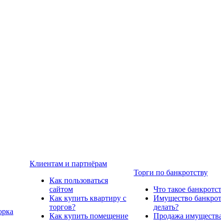
Клиентам и партнёрам
Торги по банкротству
Как пользоваться
сайтом
Что такое банкротс
Как купить квартиру с
Имущество банкрото
торгов?
делать?
орка
Как купить помещение
Продажа имущества