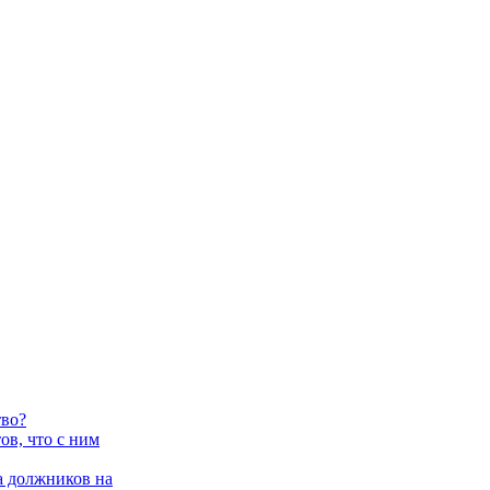
тво?
в, что с ним
 должников на