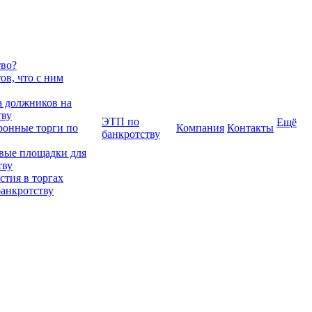
тво?
в, что с ним
 должников на
тву
ЭТП по
Ещё
ронные торги по
Компания
Контакты
банкротству
вые площадки для
тву
тия в торгах
банкротству