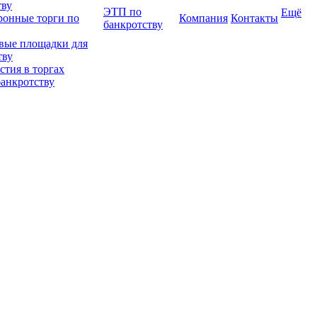
тву
ЭТП по
Ещё
ронные торги по
Компания
Контакты
банкротству
вые площадки для
тву
тия в торгах
банкротству