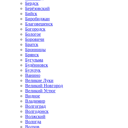
Бердск
Берёзовский
Бийск
Биробиджан
Благовещенск
Богородск
Бологое
Боровичи
Братск
Бронницы
Брянск
Бугульма
Будённовск
Бузулук
Ванино
Великие Луки
Великий Новгород
Великий Устюг
Видное
Владимир
Волгоград
Волгодонск
Волжский
Вологда
Волхов