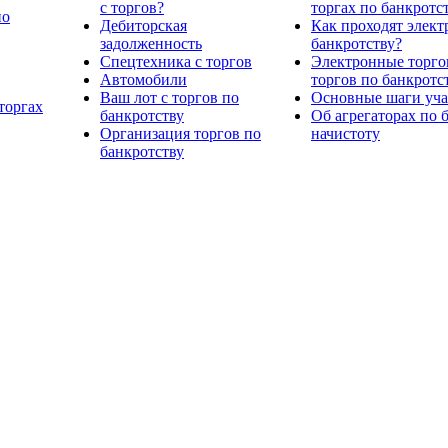
с торгов?
торгах по банкротс
по
Дебиторская
Как проходят элект
задолженность
банкротству?
Спецтехника с торгов
Электронные торго
Автомобили
торгов по банкротс
Ваш лот с торгов по
Основные шаги учас
торгах
банкротству
Об агрегаторах по 
Организация торгов по
начистоту
банкротству