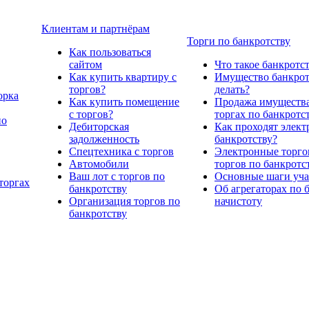
Клиентам и партнёрам
Торги по банкротству
Как пользоваться
сайтом
Что такое банкротс
Как купить квартиру с
Имущество банкрото
торгов?
делать?
орка
Как купить помещение
Продажа имущества
с торгов?
торгах по банкротс
по
Дебиторская
Как проходят элект
задолженность
банкротству?
Спецтехника с торгов
Электронные торго
Автомобили
торгов по банкротс
Ваш лот с торгов по
Основные шаги учас
торгах
банкротству
Об агрегаторах по 
Организация торгов по
начистоту
банкротству