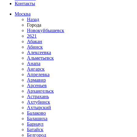
Контакты
Москва
Назад
Города
Новокуйбышевск
2621
Абакан
Абинск
Алексеевка
Альметьевск
Анапа
Ангарск
Апрелевка
Армавир
Арсеньев
Архангельск
Астрахань
Ахтубинск
Ахтырский
Балаково
Балашиха
Барнаул
Батайск
Белгород