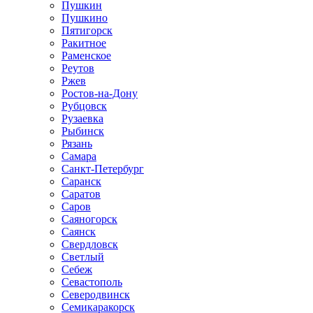
Пушкин
Пушкино
Пятигорск
Ракитное
Раменское
Реутов
Ржев
Ростов-на-Дону
Рубцовск
Рузаевка
Рыбинск
Рязань
Самара
Санкт-Петербург
Саранск
Саратов
Саров
Саяногорск
Саянск
Свердловск
Светлый
Себеж
Севастополь
Северодвинск
Семикаракорск