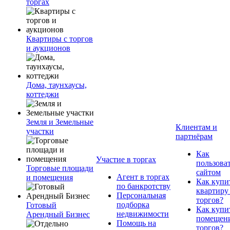
торгах
Квартиры с торгов
и аукционов
Дома, таунхаусы,
коттеджи
Земля и Земельные
Клиентам и
участки
партнёрам
Как
Участие в торгах
пользова
Торговые площади
сайтом
Агент в торгах
и помещения
Как купи
по банкротству
квартиру
Персональная
торгов?
подборка
Готовый
Как купи
недвижимости
Арендный Бизнес
помещени
Помощь на
торгов?