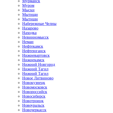
Мурманск
Муром
Мыски
Мытищи
Мытищи
Набережные Челны
Назарово
Находка
Невинномысск
Неман
Нефтекамск
Нефтеюганск
Нижневартовск
Нижнекамск
Нижний Новгород
Нижний Тагил
Нижний Тагил
Новое Литвиново
Новокузнецк
Новомосковск
Новороссийск
Новосибирск
Новотроицк
Новоуральск
Новочеркасск