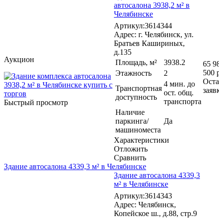
автосалона 3938,2 м² в
Челябинске
Артикул:3614344
Адрес: г. Челябинск, ул.
Братьев Кашириных,
д.135
Аукцион
Площадь, м²
3938.2
65 9
500 
Этажность
2
Оста
4 мин. до
Транспортная
заяв
ост. общ.
доступность
транспорта
Быстрый просмотр
Наличие
паркинга/
Да
машиноместа
Характеристики
Отложить
Сравнить
Здание автосалона 4339,3 м² в Челябинске
Здание автосалона 4339,3
м² в Челябинске
Артикул:3614343
Адрес: Челябинск,
Копейское ш., д.88, стр.9