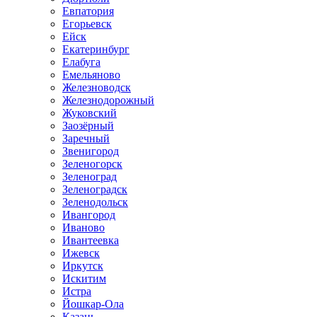
Евпатория
Егорьевск
Ейск
Екатеринбург
Елабуга
Емельяново
Железноводск
Железнодорожный
Жуковский
Заозёрный
Заречный
Звенигород
Зеленогорск
Зеленоград
Зеленоградск
Зеленодольск
Ивангород
Иваново
Ивантеевка
Ижевск
Иркутск
Искитим
Истра
Йошкар-Ола
Казань