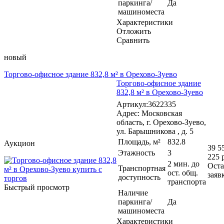
паркинга/
Да
машиноместа
Характеристики
Отложить
Сравнить
новый
Торгово-офисное здание 832,8 м² в Орехово-Зуево
Торгово-офисное здание
832,8 м² в Орехово-Зуево
Артикул:3622335
Адрес: Московская
область, г. Орехово-Зуево,
ул. Барышникова , д. 5
Площадь, м²
832.8
Аукцион
39 5
Этажность
3
225 
2 мин. до
Оста
Транспортная
ост. общ.
заяв
доступность
транспорта
Быстрый просмотр
Наличие
паркинга/
Да
машиноместа
Характеристики