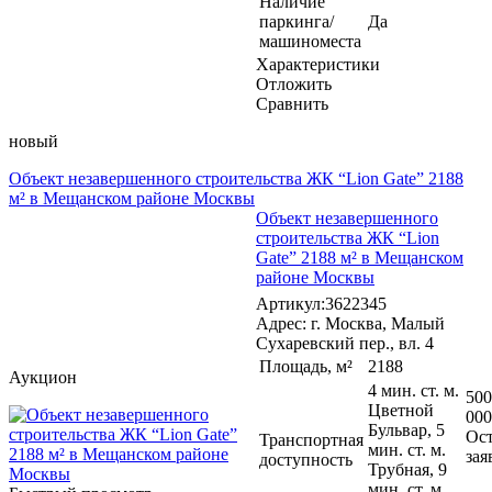
Наличие
паркинга/
Да
машиноместа
Характеристики
Отложить
Сравнить
новый
Объект незавершенного строительства ЖК “Lion Gate” 2188
м² в Мещанском районе Москвы
Объект незавершенного
строительства ЖК “Lion
Gate” 2188 м² в Мещанском
районе Москвы
Артикул:3622345
Адрес: г. Москва, Малый
Сухаревский пер., вл. 4
Площадь, м²
2188
Аукцион
4 мин. ст. м.
500
Цветной
000
Бульвар, 5
Ост
Транспортная
мин. ст. м.
зая
доступность
Трубная, 9
мин. ст. м.