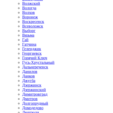
Волжский
Вологда
Волхов
Воронеж
Воскресенск
Всеволожск
Выборг
Вязьма
Гай
Гатчина
Геленджик
Георгиевск
Горячий Ключ
Гусь-Хрустальный
Дальнереченск
Данилов
Данков
Джугба
Дзержинск
Дзержинский
Димитровград
Дмитров
Долгопрудный
Домодедово
Дюртюли