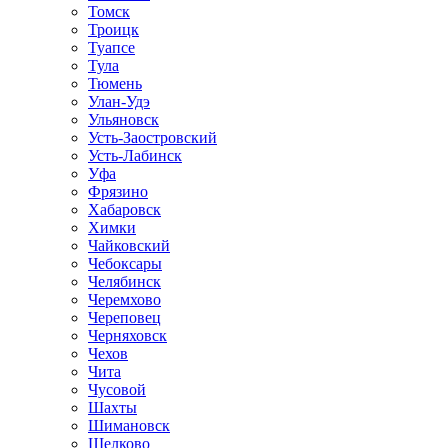
Томск
Троицк
Туапсе
Тула
Тюмень
Улан-Удэ
Ульяновск
Усть-Заостровский
Усть-Лабинск
Уфа
Фрязино
Хабаровск
Химки
Чайковский
Чебоксары
Челябинск
Черемхово
Череповец
Черняховск
Чехов
Чита
Чусовой
Шахты
Шимановск
Щелково