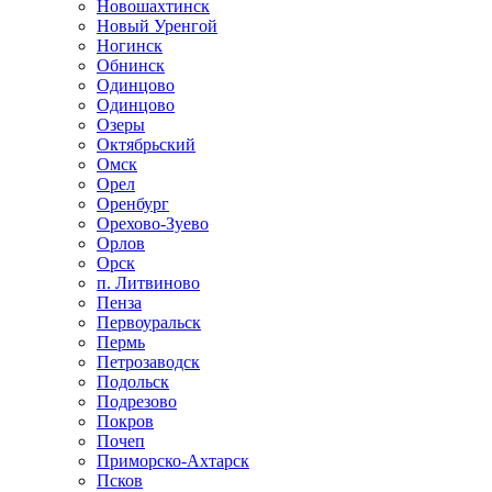
Новошахтинск
Новый Уренгой
Ногинск
Обнинск
Одинцово
Одинцово
Озеры
Октябрьский
Омск
Орел
Оренбург
Орехово-Зуево
Орлов
Орск
п. Литвиново
Пенза
Первоуральск
Пермь
Петрозаводск
Подольск
Подрезово
Покров
Почеп
Приморско-Ахтарск
Псков