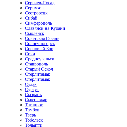
Сергиев-Посад
Серпухов
Сестрорецк
Сибай
Симферополь
Славянск-на-Кубани
Смоленск
Советская Гавань
Солнечногорск
Сосновый Бор
Сочи
Среднеуральск
Ставрополь
Старый Оскол
Стерлитамак
Стерлитамак
Судак
Сургут
Сызрань
Сыктывкар
Таганрог
Тамбов
Тверь
Тобольск
Тольятти