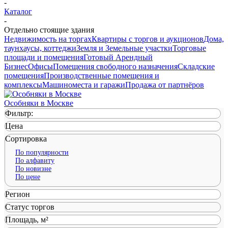
-
Каталог
-
Отдельно стоящие здания
Недвижимость на торгах
Квартиры с торгов и аукционов
Дома,
таунхаусы, коттеджи
Земля и Земельные участки
Торговые
площади и помещения
Готовый Арендный
Бизнес
Офисы
Помещения свободного назначения
Складские
помещения
Производственные помещения и
комплексы
Машиноместа и гаражи
Продажа от партнёров
Особняки в Москве
Фильтр:
Цена
Сортировка
По популярности
По алфавиту
По новизне
По цене
Регион
Статус торгов
Площадь, м²