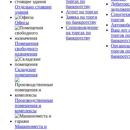
торгах по
Дебиторс
банкротству
Отдельно стоящие
задолжен
Агент на торгах
здания
Спецтехн
Заявка на торги
торгов
по банкротству
Офисы
Автомоб
Сопровождение
Ваш лот 
на торгах по
торгов п
банкротству
банкротс
Помещения
Организа
свободного
торгов п
назначения
банкротс
Складские
помещения
Производственные
помещения и
комплексы
Машиноместа и