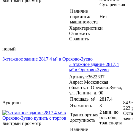
Быстрый просмотр
Сухаревская
Наличие
паркинга/
Нет
машиноместа
Характеристики
Отложить
Сравнить
новый
3-этажное здание 2817,4 м² в Орехово-Зуево
3-этажное здание 2817,4
м² в Орехово-Зуево
Артикул:3622337
Адрес: Московская
область, г. Орехово-Зуево,
ул. Ленина, д. 90
Площадь, м²
2817.4
Аукцион
84 9
Этажность
3
223 
2 мин. до
Оста
Транспортная
ост. общ.
заяв
доступность
транспорта
Быстрый просмотр
Наличие