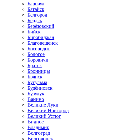
Барнаул
Батайск
Белгород
Бердск
Берёзовский
Бийск
Биробиджан
Благовещенск
Богородск
Бологое
Боровичи
Братск
Бронницы
Брянск
Бугульма
Будённовск
Бузулук
Ванино
Великие Луки
Великий Новгород
Великий Устюг
Видное
Владимир
Волгоград
Волгодонск