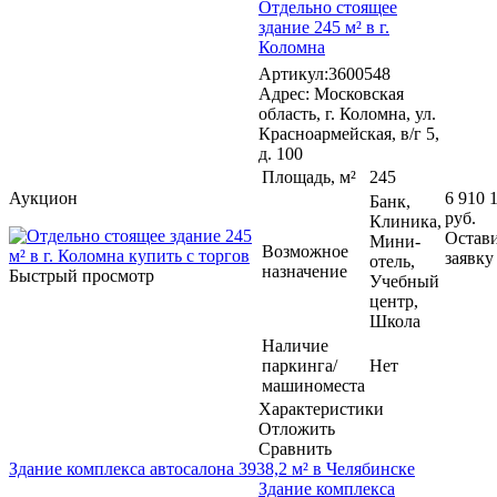
Отдельно стоящее
здание 245 м² в г.
Коломна
Артикул:3600548
Адрес: Московская
область, г. Коломна, ул.
Красноармейская, в/г 5,
д. 100
Площадь, м²
245
Аукцион
6 910 
Банк,
руб.
Клиника,
Остав
Мини-
Возможное
заявку
отель,
назначение
Быстрый просмотр
Учебный
центр,
Школа
Наличие
паркинга/
Нет
машиноместа
Характеристики
Отложить
Сравнить
Здание комплекса автосалона 3938,2 м² в Челябинске
Здание комплекса