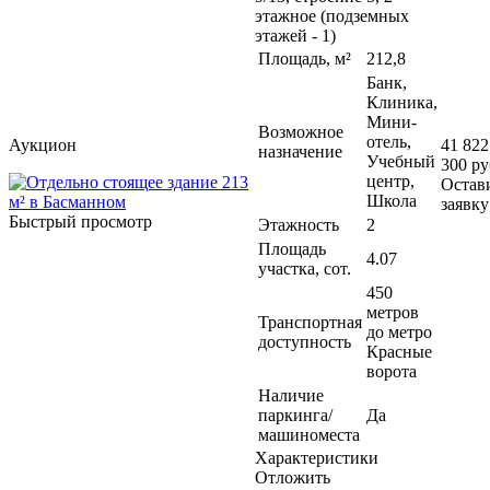
этажное (подземных
этажей - 1)
Площадь, м²
212,8
Банк,
Клиника,
Мини-
Возможное
отель,
Аукцион
41 822
назначение
Учебный
300 ру
центр,
Остав
Школа
заявку
Быстрый просмотр
Этажность
2
Площадь
4.07
участка, сот.
450
метров
Транспортная
до метро
доступность
Красные
ворота
Наличие
паркинга/
Да
машиноместа
Характеристики
Отложить