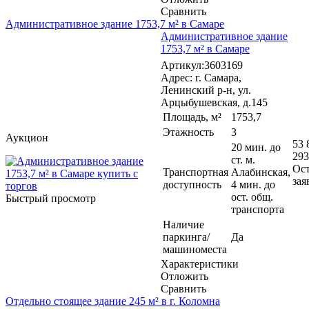
Сравнить
Административное здание 1753,7 м² в Самаре
Административное здание
1753,7 м² в Самаре
Артикул:3603169
Адрес: г. Самара,
Ленинский р-н, ул.
Арцыбушевская, д.145
Площадь, м²
1753,7
Этажность
3
Аукцион
53 
20 мин. до
293
ст. м.
Ост
Транспортная
Алабинская,
зая
доступность
4 мин. до
ост. общ.
Быстрый просмотр
транспорта
Наличие
паркинга/
Да
машиноместа
Характеристики
Отложить
Сравнить
Отдельно стоящее здание 245 м² в г. Коломна