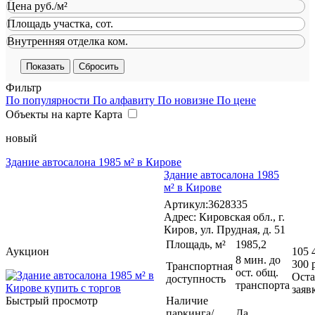
Цена руб./м²
Площадь участка, сот.
Внутренняя отделка ком.
Сбросить
Фильтр
По популярности
По алфавиту
По новизне
По цене
Объекты на карте
Карта
новый
Здание автосалона 1985 м² в Кирове
Здание автосалона 1985
м² в Кирове
Артикул:3628335
Адрес: Кировская обл., г.
Киров, ул. Прудная, д. 51
Площадь, м²
1985,2
Аукцион
105 
8 мин. до
300 
Транспортная
ост. общ.
Оста
доступность
транспорта
заяв
Быстрый просмотр
Наличие
паркинга/
Да