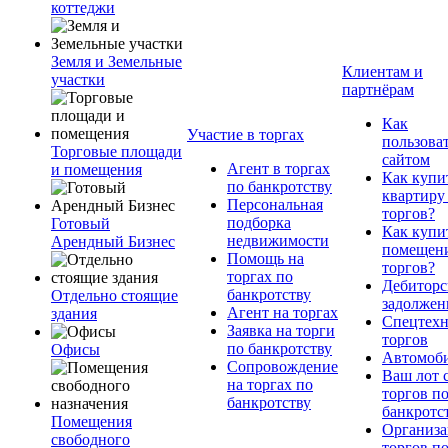
коттеджи
Земля и Земельные
Клиентам и
участки
партнёрам
Как
Участие в торгах
пользова
Торговые площади
сайтом
Агент в торгах
и помещения
Как купи
по банкротству
квартиру
Персональная
торгов?
подборка
Готовый
Как купи
недвижимости
Арендный Бизнес
помещени
Помощь на
торгов?
торгах по
Дебиторс
банкротству
Отдельно стоящие
задолжен
Агент на торгах
здания
Спецтехн
Заявка на торги
торгов
по банкротству
Офисы
Автомоб
Сопровождение
Ваш лот 
на торгах по
торгов п
банкротству
банкротс
Помещения
Организа
свободного
торгов п