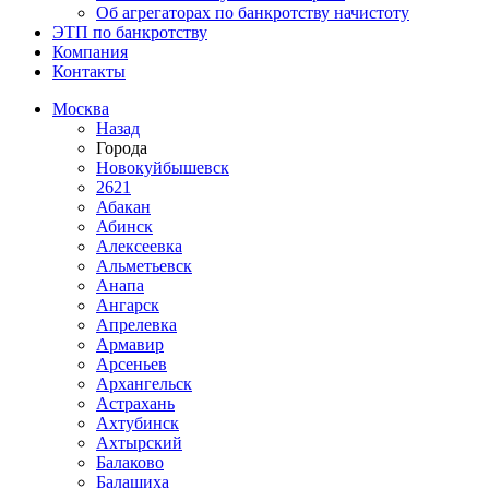
Об агрегаторах по банкротству начистоту
ЭТП по банкротству
Компания
Контакты
Москва
Назад
Города
Новокуйбышевск
2621
Абакан
Абинск
Алексеевка
Альметьевск
Анапа
Ангарск
Апрелевка
Армавир
Арсеньев
Архангельск
Астрахань
Ахтубинск
Ахтырский
Балаково
Балашиха