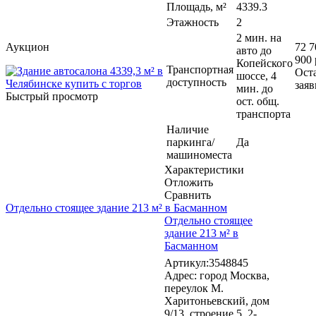
Площадь, м²
4339.3
Этажность
2
2 мин. на
Аукцион
72 7
авто до
900 
Копейского
Транспортная
Ост
шоссе, 4
доступность
заяв
мин. до
Быстрый просмотр
ост. общ.
транспорта
Наличие
паркинга/
Да
машиноместа
Характеристики
Отложить
Сравнить
Отдельно стоящее здание 213 м² в Басманном
Отдельно стоящее
здание 213 м² в
Басманном
Артикул:3548845
Адрес: город Москва,
переулок М.
Харитоньевский, дом
9/13, строение 5, 2-