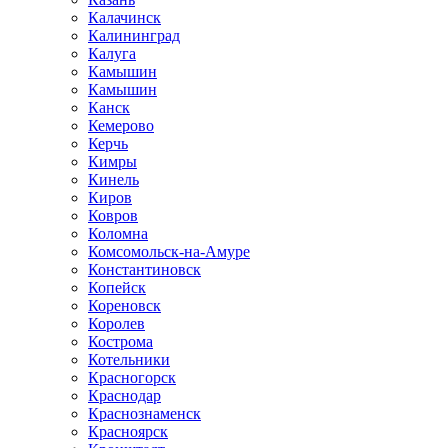
Калачинск
Калининград
Калуга
Камышин
Камышин
Канск
Кемерово
Керчь
Кимры
Кинель
Киров
Ковров
Коломна
Комсомольск-на-Амуре
Константиновск
Копейск
Кореновск
Королев
Кострома
Котельники
Красногорск
Краснодар
Краснознаменск
Красноярск