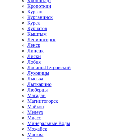
Кронштадт
Кропоткин
Курган
Курганинск
Курск
Курчатов
Кыштым
Лениногорск
Ленск
Липецк
Лиски
Лобня
Лосино-Петровский
Луховицы
Лысьва
Лыткарино
Люберцы
Магадан
Магнитогорск
Майкоп
Мелеуз
Миасс
Минеральные Воды
Можайск
Москва