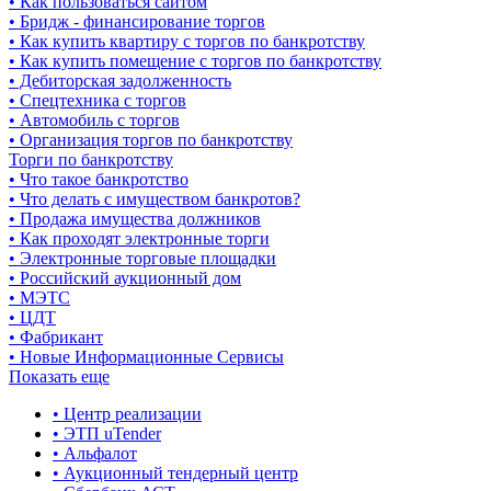
• Как пользоваться сайтом
• Бридж - финансирование торгов
• Как купить квартиру с торгов по банкротству
• Как купить помещение с торгов по банкротству
• Дебиторская задолженность
• Спецтехника с торгов
• Автомобиль с торгов
• Организация торгов по банкротству
Торги по банкротству
• Что такое банкротство
• Что делать с имуществом банкротов?
• Продажа имущества должников
• Как проходят электронные торги
• Электронные торговые площадки
• Российский аукционный дом
• МЭТС
• ЦДТ
• Фабрикант
• Новые Информационные Сервисы
Показать еще
• Центр реализации
• ЭТП uTender
• Альфалот
• Аукционный тендерный центр