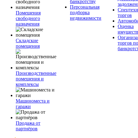
банкротству
задолжен
Персональная
Спецтехн
подборка
Помещения
торгов
недвижимости
свободного
Автомоб
назначения
Оценка
имущест
Организа
Складские
торгов п
помещения
банкротс
Производственные
помещения и
комплексы
Машиноместа и
гаражи
Продажа от
партнёров