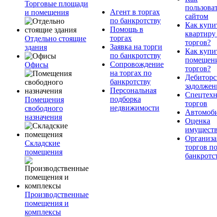
Торговые площади
пользова
Агент в торгах
и помещения
сайтом
по банкротству
Как купи
Помощь в
квартиру
торгах
Отдельно стоящие
торгов?
Заявка на торги
здания
Как купи
по банкротству
помещени
Сопровождение
Офисы
торгов?
на торгах по
Дебиторс
банкротству
задолжен
Персональная
Спецтехн
подборка
Помещения
торгов
недвижимости
свободного
Автомоб
назначения
Оценка
имущест
Организа
Складские
торгов п
помещения
банкротс
Производственные
помещения и
комплексы