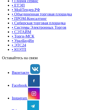
• Глория сервис
• ЕТЭП
• МойТендер.РФ
• Объединенная торговая площадка
• ПРОМ-Консалтинг
• Сибирская торговая площадка
• Системы Электронных Торгов
• СЭТАЙМ
• Торги-МСК
• УралБидИн
• ЭТС24
• ЮЭТП
Оставайтесь на связи
Вконтакте
Facebook
Instagram