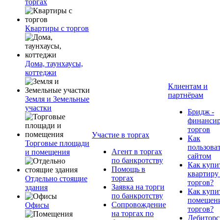
торгах
Квартиры с торгов
Дома, таунхаусы,
коттеджи
Клиентам и
партнёрам
Земля и Земельные
участки
Бридж -
финанси
торгов
Участие в торгах
Как
Торговые площади
пользова
Агент в торгах
и помещения
сайтом
по банкротству
Как купи
Помощь в
квартиру
торгах
Отдельно стоящие
торгов?
Заявка на торги
здания
Как купи
по банкротству
помещени
Сопровождение
Офисы
торгов?
на торгах по
Дебиторс