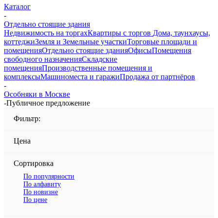
Каталог
-
Отдельно стоящие здания
Недвижимость на торгах
Квартиры с торгов
Дома, таунхаусы,
коттеджи
Земля и Земельные участки
Торговые площади и
помещения
Отдельно стоящие здания
Офисы
Помещения
свободного назначения
Складские
помещения
Производственные помещения и
комплексы
Машиноместа и гаражи
Продажа от партнёров
-
Особняки в Москве
-
Публичное предложение
Фильтр:
Цена
Сортировка
По популярности
По алфавиту
По новизне
По цене