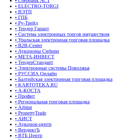
• Сбербанк АСТ
• ELECTRO-TORGI
• ВЭТП
• ГПБ
• Ру-Трейд
• Тендер Гарант
• Система электронных торгов имуществом
• Уральская электронная торговая площадка
• B2B-Center
• Аукционы Сибири
• МЕТА-ИНВЕСТ
• ТендерСтандарт
• Электронные системы Поволжья
• РУССИА Онлайн
• Балтийская электронная торговая площадка
• KARTOTEKA.RU
• А-КОСТА
• Профит
• Региональная торговая площадка
• Arbitat
• PropertyTrade
• АИСТ
• Аукцион-центр
• ВердиктЪ
• ВТБ Центр