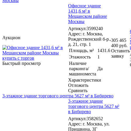
Москвы
Офисное здание
1431,6 м² в
Мещанском районе
Москвы
Артикул:3599240
Адрес: г. Москва,
Аукцион
Рождественский б-р.,
305 465
д. 21, стр. 1
400 руб.
Площадь, м²
1431.6
Оставить
заявку
Этажность
1
Быстрый просмотр
Наличие
паркинга/
Да
машиноместа
Характеристики
Отложить
Сравнить
3-этажное здание торгового центра 5627 м² в Бибирево
3-этажное здание
торгового центра 5627 м²
в Бибирево
Артикул:3582652
Адрес: г. Москва, ул.
Пришвина, 3Г