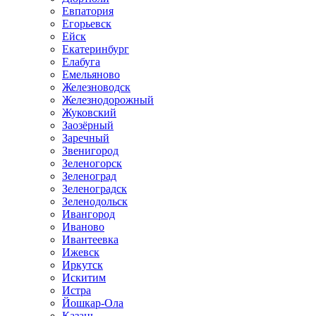
Евпатория
Егорьевск
Ейск
Екатеринбург
Елабуга
Емельяново
Железноводск
Железнодорожный
Жуковский
Заозёрный
Заречный
Звенигород
Зеленогорск
Зеленоград
Зеленоградск
Зеленодольск
Ивангород
Иваново
Ивантеевка
Ижевск
Иркутск
Искитим
Истра
Йошкар-Ола
Казань