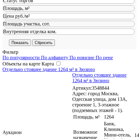
Статус торгов
Площадь, м²
Цена руб./м²
Площадь участка, сот.
Внутренняя отделка ком.
Сбросить
Фильтр
По популярности
По алфавиту
По новизне
По цене
Объекты на карте
Карта
Отдельно стоящее здание 1264 м² в Зюзино
Отдельно стоящее здание
1264 м² в Зюзино
Артикул:3548844
Адрес: город Москва,
Одесская улица, дом 13А,
строение 1, 3-этажное
(подземных этажей - 1).
Площадь, м²
1264
Банк,
Клиника,
Возможное
Аукцион
Мини-отель,
14
назначение