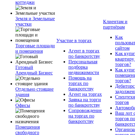
коттеджи
Земля и Земельные
Клиентам и
участки
партнёрам
Как
Участие в торгах
пользова
Торговые площади
сайтом
Агент в торгах
и помещения
Как купи
по банкротству
квартиру
Персональная
торгов?
подборка
Готовый
Как купи
недвижимости
Арендный Бизнес
помещени
Помощь на
торгов?
торгах по
Дебиторс
банкротству
Отдельно стоящие
задолжен
Агент на торгах
здания
Спецтехн
Заявка на торги
торгов
по банкротству
Офисы
Автомоб
Сопровождение
Ваш лот 
на торгах по
торгов п
банкротству
банкротс
Помещения
Организа
свободного
торгов п