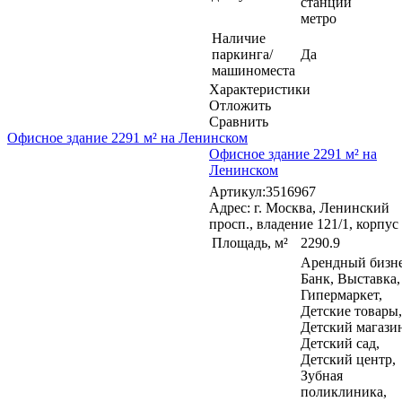
станции
метро
Наличие
паркинга/
Да
машиноместа
Характеристики
Отложить
Сравнить
Офисное здание 2291 м² на Ленинском
Офисное здание 2291 м² на
Ленинском
Артикул:3516967
Адрес: г. Москва, Ленинский
просп., владение 121/1, корпус
Площадь, м²
2290.9
Арендный бизне
Банк, Выставка,
Гипермаркет,
Детские товары,
Детский магази
Детский сад,
Детский центр,
Зубная
поликлиника,