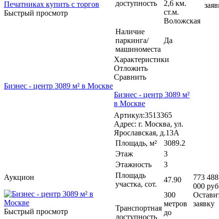
доступность
2,6 км.
заяв
ст.м.
Быстрый просмотр
Воложская
Наличие
паркинга/
Да
машиноместа
Характеристики
Отложить
Сравнить
Бизнес - центр 3089 м² в Москве
Бизнес - центр 3089 м²
в Москве
Артикул:3513365
Адрес: г. Москва, ул.
Ярославская, д.13А
Площадь, м²
3089.2
Этаж
3
Этажность
3
Площадь
Аукцион
773 488
47.90
участка, сот.
000 руб
300
Остави
метров
заявку
Транспортная
Быстрый просмотр
до
доступность