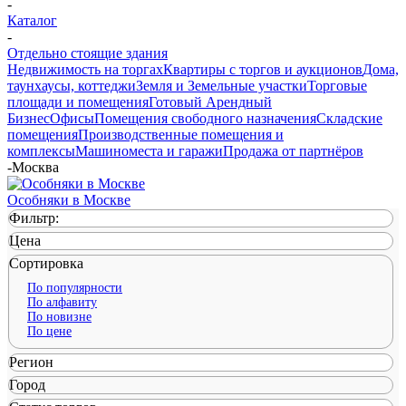
-
Каталог
-
Отдельно стоящие здания
Недвижимость на торгах
Квартиры с торгов и аукционов
Дома,
таунхаусы, коттеджи
Земля и Земельные участки
Торговые
площади и помещения
Готовый Арендный
Бизнес
Офисы
Помещения свободного назначения
Складские
помещения
Производственные помещения и
комплексы
Машиноместа и гаражи
Продажа от партнёров
-
Москва
Особняки в Москве
Фильтр:
Цена
Сортировка
По популярности
По алфавиту
По новизне
По цене
Регион
Город