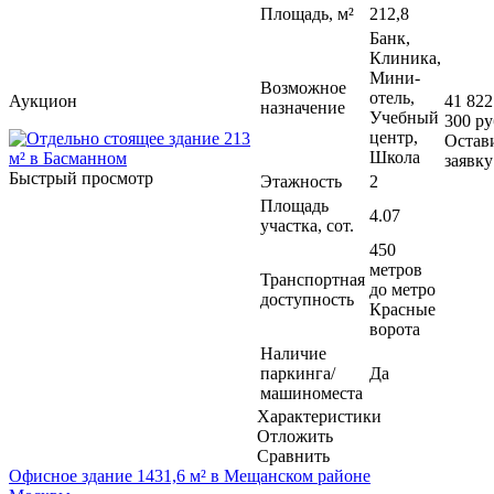
Площадь, м²
212,8
Банк,
Клиника,
Мини-
Возможное
отель,
Аукцион
41 822
назначение
Учебный
300 ру
центр,
Остав
Школа
заявку
Быстрый просмотр
Этажность
2
Площадь
4.07
участка, сот.
450
метров
Транспортная
до метро
доступность
Красные
ворота
Наличие
паркинга/
Да
машиноместа
Характеристики
Отложить
Сравнить
Офисное здание 1431,6 м² в Мещанском районе