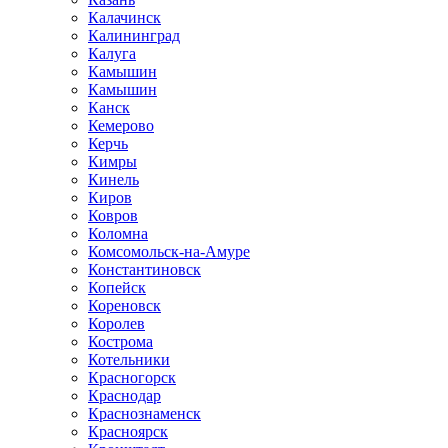
Калачинск
Калининград
Калуга
Камышин
Камышин
Канск
Кемерово
Керчь
Кимры
Кинель
Киров
Ковров
Коломна
Комсомольск-на-Амуре
Константиновск
Копейск
Кореновск
Королев
Кострома
Котельники
Красногорск
Краснодар
Краснознаменск
Красноярск