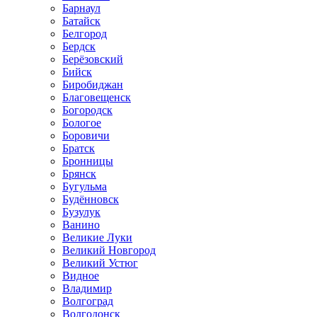
Барнаул
Батайск
Белгород
Бердск
Берёзовский
Бийск
Биробиджан
Благовещенск
Богородск
Бологое
Боровичи
Братск
Бронницы
Брянск
Бугульма
Будённовск
Бузулук
Ванино
Великие Луки
Великий Новгород
Великий Устюг
Видное
Владимир
Волгоград
Волгодонск