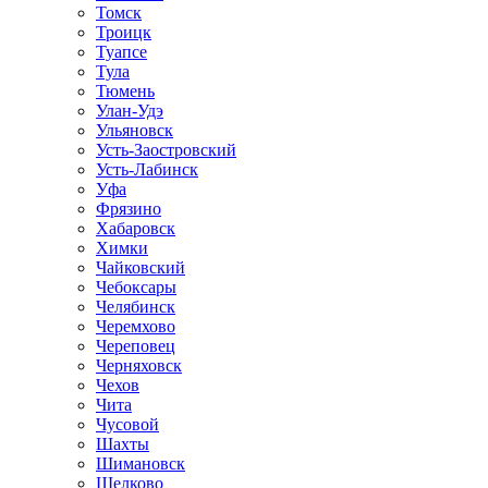
Томск
Троицк
Туапсе
Тула
Тюмень
Улан-Удэ
Ульяновск
Усть-Заостровский
Усть-Лабинск
Уфа
Фрязино
Хабаровск
Химки
Чайковский
Чебоксары
Челябинск
Черемхово
Череповец
Черняховск
Чехов
Чита
Чусовой
Шахты
Шимановск
Щелково