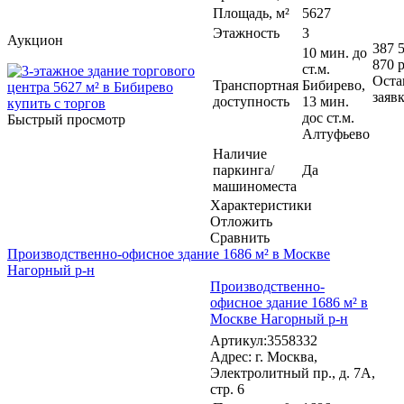
Площадь, м²
5627
Этажность
3
Аукцион
387 
10 мин. до
870 р
ст.м.
Оста
Транспортная
Бибирево,
заяв
доступность
13 мин.
дос ст.м.
Быстрый просмотр
Алтуфьево
Наличие
паркинга/
Да
машиноместа
Характеристики
Отложить
Сравнить
Производственно-офисное здание 1686 м² в Москве
Нагорный р-н
Производственно-
офисное здание 1686 м² в
Москве Нагорный р-н
Артикул:3558332
Адрес: г. Москва,
Электролитный пр., д. 7А,
стр. 6