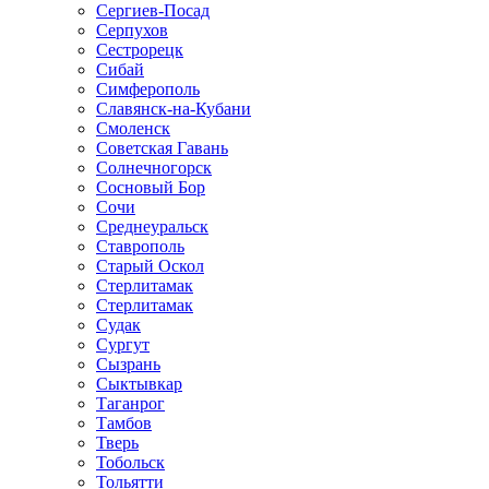
Сергиев-Посад
Серпухов
Сестрорецк
Сибай
Симферополь
Славянск-на-Кубани
Смоленск
Советская Гавань
Солнечногорск
Сосновый Бор
Сочи
Среднеуральск
Ставрополь
Старый Оскол
Стерлитамак
Стерлитамак
Судак
Сургут
Сызрань
Сыктывкар
Таганрог
Тамбов
Тверь
Тобольск
Тольятти