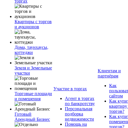
торгах
Квартиры с торгов
и аукционов
Дома, таунхаусы,
коттеджи
Земля и Земельные
Клиентам и
участки
партнёрам
Как
Участие в торгах
пользова
Торговые площади
сайтом
Агент в торгах
и помещения
Как купи
по банкротству
квартиру
Персональная
торгов?
подборка
Готовый
Как купи
недвижимости
Арендный Бизнес
помещени
Помощь на
торгов?