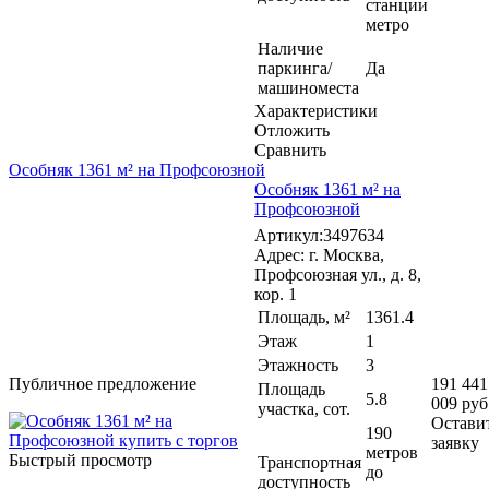
станции
метро
Наличие
паркинга/
Да
машиноместа
Характеристики
Отложить
Сравнить
Особняк 1361 м² на Профсоюзной
Особняк 1361 м² на
Профсоюзной
Артикул:3497634
Адрес: г. Москва,
Профсоюзная ул., д. 8,
кор. 1
Площадь, м²
1361.4
Этаж
1
Этажность
3
Публичное предложение
191 441
Площадь
5.8
009 руб
участка, сот.
Остави
190
заявку
метров
Быстрый просмотр
Транспортная
до
доступность