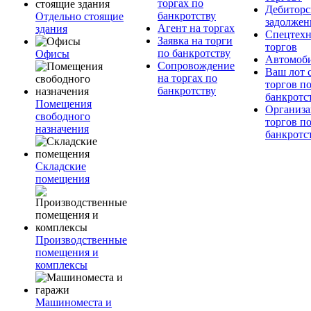
торгах по
Дебиторс
банкротству
Отдельно стоящие
задолжен
Агент на торгах
здания
Спецтехн
Заявка на торги
торгов
по банкротству
Офисы
Автомоб
Сопровождение
Ваш лот 
на торгах по
торгов п
банкротству
банкротс
Помещения
Организа
свободного
торгов п
назначения
банкротс
Складские
помещения
Производственные
помещения и
комплексы
Машиноместа и