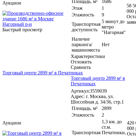
Площадь, м²
1686
Аукцион
58 5
Этаж
1
000 
Этажность
9
Ост
5 минут до
заяв
Транспортная
метро
Быстрый просмотр
доступность
"Нагорная"
Наличие
паркинга/
Нет
машиноместа
Характеристики
Отложить
Сравнить
Торговый центр 2899 м² в Печатниках
Торговый центр 2899 м² в
Печатниках
Артикул:3559039
Адрес: г. Москва, ул.
Шоссейная д. 34/36, стр.1
Площадь, м²
2899
Этажность
2
1,3 км. до
Аукцион
420 
ст.м.
000 
Транспортная
Печатники,
Ост