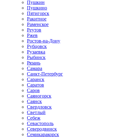
Пушкин
Пушкино
Пятигорск
Ракитное
Раменское
Реутов
Ржев
Ростов-на-Дону
Рубцовск
Рузаевка
Рыбинск
Рязань
Самара
Санкт-Петербург
Саранск
Саратов
Саров
Саяногорск
Саянск
Свердловск
Светлый
Себеж
Севастополь
Северодвинск
Семикаракорск