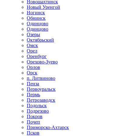
Новошахтинск
Новый Уренгой
Ногинск
Обнинск
Одинцово
Одинцово
Озеры
Октябрьский
Омск
Орел
Оренбург
Орехово-Зуево
Орлов
Орск
п. Литвиново
Пенза
Первоуральск
Пермь
Петрозаводск
Подольск
Подрезово
Покров
Почеп
Приморско-Ахтарск
Псков