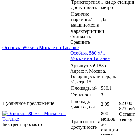
Транспортная
1 км до станции
доступность
метро
Наличие
паркинга/
Да
машиноместа
Характеристики
Отложить
Сравнить
Особняк 580 м² в Москве на Таганке
Особняк 580 м² в
Москве на Таганке
Артикул:3591885
Адрес: г. Москва,
Товарищеский пер., д.
31, стр. 15
Площадь, м²
580.1
Этажность
3
Площадь
Публичное предложение
92 600
2.05
участка, сот.
825 руб
800
Остави
метров
заявку
Транспортная
Быстрый просмотр
до
доступность
станции