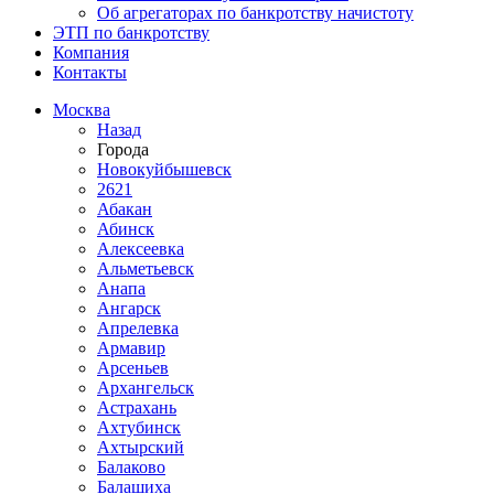
Об агрегаторах по банкротству начистоту
ЭТП по банкротству
Компания
Контакты
Москва
Назад
Города
Новокуйбышевск
2621
Абакан
Абинск
Алексеевка
Альметьевск
Анапа
Ангарск
Апрелевка
Армавир
Арсеньев
Архангельск
Астрахань
Ахтубинск
Ахтырский
Балаково
Балашиха