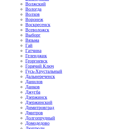
Волжский
Вологда
Волхов
Воронеж
Воскресенск
Всеволожск
Выборг
Вязьма
Гай
Гатчина
Геленджик
Георгиевск
Горячий Ключ
Гусь-Хрустальный
Дальнереченск
Данилов
Данков
Джугба
Дзержинск
Дзержинский
Димитровград
Дмитров
Долгопрудный
Домодедово
Дюртюли