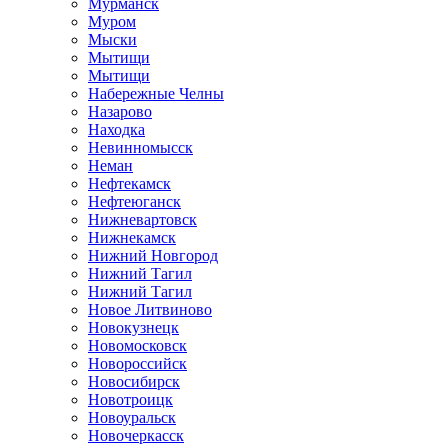
Мурманск
Муром
Мыски
Мытищи
Мытищи
Набережные Челны
Назарово
Находка
Невинномысск
Неман
Нефтекамск
Нефтеюганск
Нижневартовск
Нижнекамск
Нижний Новгород
Нижний Тагил
Нижний Тагил
Новое Литвиново
Новокузнецк
Новомосковск
Новороссийск
Новосибирск
Новотроицк
Новоуральск
Новочеркасск