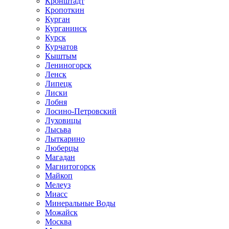
Кронштадт
Кропоткин
Курган
Курганинск
Курск
Курчатов
Кыштым
Лениногорск
Ленск
Липецк
Лиски
Лобня
Лосино-Петровский
Луховицы
Лысьва
Лыткарино
Люберцы
Магадан
Магнитогорск
Майкоп
Мелеуз
Миасс
Минеральные Воды
Можайск
Москва